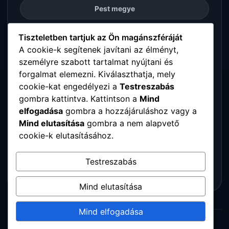
Pest megye
Somogy megye
Tiszteletben tartjuk az Ön magánszféráját
A cookie-k segítenek javítani az élményt,
személyre szabott tartalmat nyújtani és
Szabolcs-Szatmár-Bereg megye
forgalmat elemezni. Kiválaszthatja, mely
cookie-kat engedélyezi a
Testreszabás
Tolna megye
gombra kattintva. Kattintson a
Mind
elfogadása
gombra a hozzájáruláshoz vagy a
Vas megye
Mind elutasítása
gombra a nem alapvető
cookie-k elutasításához.
Veszprém megye
Testreszabás
Zala megye
Mind elutasítása
Mind elfogadása
© 2026 Digitalpartners. Minden jog fenntartva.