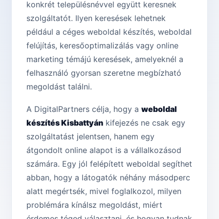
konkrét településnévvel együtt keresnek
szolgáltatót. Ilyen keresések lehetnek
például a céges weboldal készítés, weboldal
felújítás, keresőoptimalizálás vagy online
marketing témájú keresések, amelyeknél a
felhasználó gyorsan szeretne megbízható
megoldást találni.
A DigitalPartners célja, hogy a
weboldal
készítés Kisbattyán
kifejezés ne csak egy
szolgáltatást jelentsen, hanem egy
átgondolt online alapot is a vállalkozásod
számára. Egy jól felépített weboldal segíthet
abban, hogy a látogatók néhány másodperc
alatt megértsék, mivel foglalkozol, milyen
problémára kínálsz megoldást, miért
érdemes téged választani, és hogyan tudnak