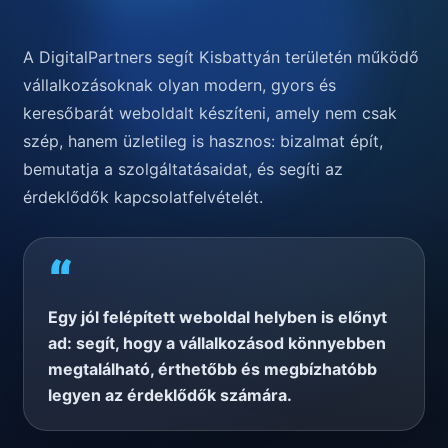
A DigitalPartners segít Kisbattyán területén működő
vállalkozásoknak olyan modern, gyors és
keresőbarát weboldalt készíteni, amely nem csak
szép, hanem üzletileg is hasznos: bizalmat épít,
bemutatja a szolgáltatásaidat, és segíti az
érdeklődők kapcsolatfelvételét.
“
Egy jól felépített weboldal helyben is előnyt
ad: segít, hogy a vállalkozásod könnyebben
megtalálható, érthetőbb és megbízhatóbb
legyen az érdeklődők számára.