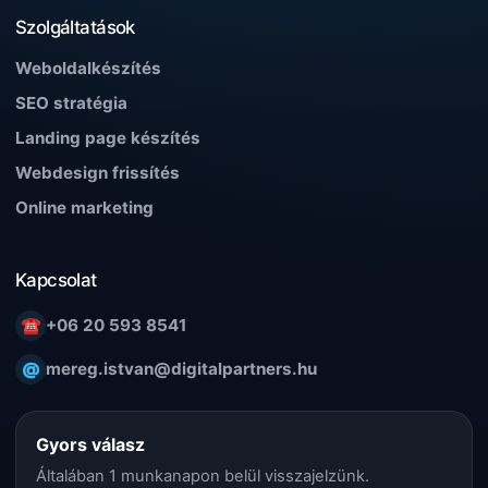
Szolgáltatások
Weboldalkészítés
SEO stratégia
Landing page készítés
Webdesign frissítés
Online marketing
Kapcsolat
☎
+06 20 593 8541
@
mereg.istvan@digitalpartners.hu
Gyors válasz
Általában 1 munkanapon belül visszajelzünk.