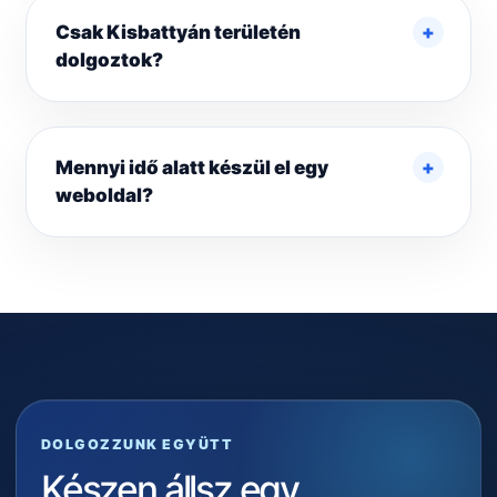
Csak Kisbattyán területén
dolgoztok?
Mennyi idő alatt készül el egy
weboldal?
DOLGOZZUNK EGYÜTT
Készen állsz egy