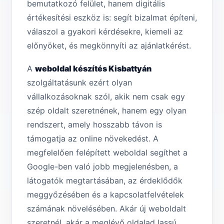
bemutatkozó felület, hanem digitális
értékesítési eszköz is: segít bizalmat építeni,
válaszol a gyakori kérdésekre, kiemeli az
előnyöket, és megkönnyíti az ajánlatkérést.
A
weboldal készítés Kisbattyán
szolgáltatásunk ezért olyan
vállalkozásoknak szól, akik nem csak egy
szép oldalt szeretnének, hanem egy olyan
rendszert, amely hosszabb távon is
támogatja az online növekedést. A
megfelelően felépített weboldal segíthet a
Google-ben való jobb megjelenésben, a
látogatók megtartásában, az érdeklődők
meggyőzésében és a kapcsolatfelvételek
számának növelésében. Akár új weboldalt
szeretnél, akár a meglévő oldalad lassú,