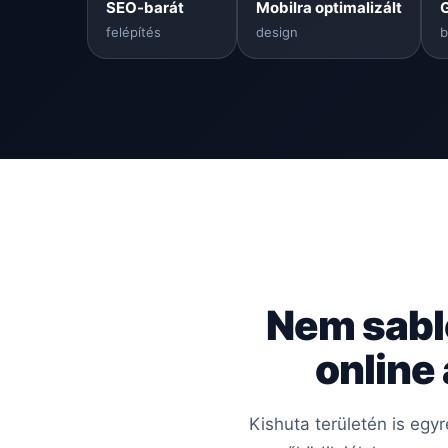
SEO-barát
Mobilra optimalizált
felépítés
design
b
Nem sabl
online
Kishuta területén is egy