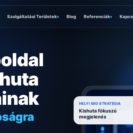
Szolgáltatási Területek
Blog
Referenciák
Kapcs
▾
▾
oldal
shuta
ainak
óságra
HELYI SEO STRATÉGIA
Kishuta fókuszú
megjelenés
ködésre