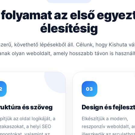
 folyamat az első egyez
élesítésig
erű, követhető lépésekből áll. Célunk, hogy Kishuta vá
nak olyan weboldalt, amely hosszabb távon is használh
2
03
ruktúra és szöveg
Design és fejlesz
pítjük az oldal logikáját, a
Elkészítjük a modern,
zakaszokat, a helyi SEO
reszponzív weboldalt, 
mpontokat, valamint az
illeszkedik az arculathoz,