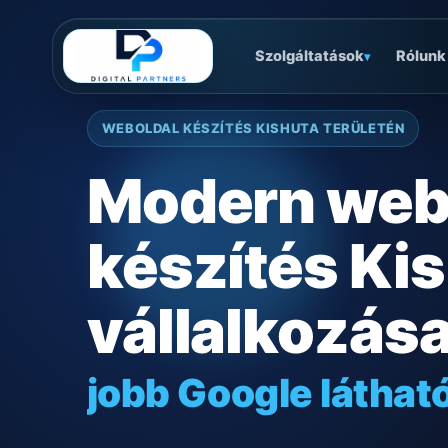
Szolgáltatások
Rólunk
▾
WEBOLDAL KÉSZÍTÉS KISHUTA TERÜLETÉN
Modern web
készítés Ki
vállalkozás
jobb Google láthat
gyors mobilos mű