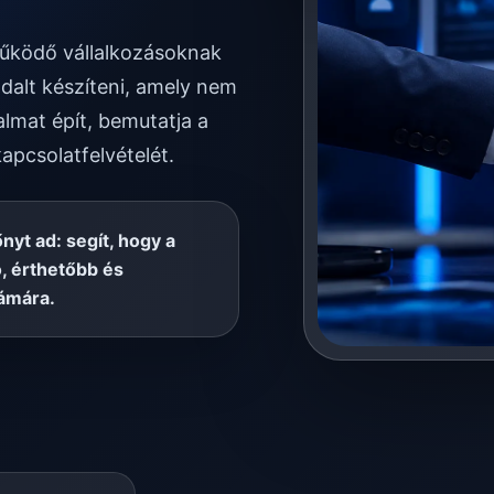
 működő vállalkozásoknak
dalt készíteni, amely nem
almat épít, bemutatja a
kapcsolatfelvételét.
őnyt ad: segít, hogy a
, érthetőbb és
ámára.