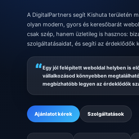
A DigitalPartners segít Kishuta területén
olyan modern, gyors és keresőbarát webol
csak szép, hanem üzletileg is hasznos: biz
szolgáltatásaidat, és segíti az érdeklődők 
“
Egy jól felépített weboldal helyben is el
vállalkozásod könnyebben megtalálható
megbízhatóbb legyen az érdeklődők sz
Ajánlatot kérek
Szolgáltatások