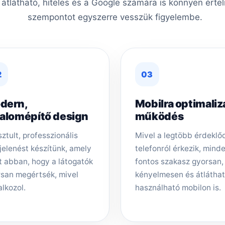
, átlátható, hiteles és a Google számára is könnyen érte
szempontot egyszerre vesszük figyelembe.
2
03
dern,
Mobilra optimaliz
zalomépítő design
működés
sztult, professzionális
Mivel a legtöbb érdeklő
elenést készítünk, amely
telefonról érkezik, mind
t abban, hogy a látogatók
fontos szakasz gyorsan,
san megértsék, mivel
kényelmesen és átlátha
alkozol.
használható mobilon is.