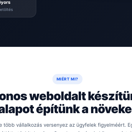
Gyors
etöltés
MIÉRT MI?
onos weboldalt készít
 alapot építünk a növe
re több vállalkozás versenyez az ügyfelek figyelméért.