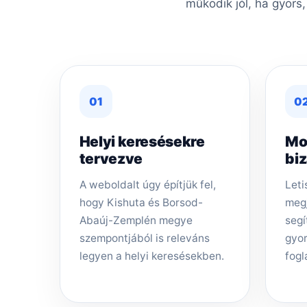
működik jól, ha gyors
01
0
Helyi keresésekre
Mo
tervezve
bi
A weboldalt úgy építjük fel,
Leti
hogy Kishuta és Borsod-
megj
Abaúj-Zemplén megye
segí
szempontjából is releváns
gyor
legyen a helyi keresésekben.
fogl