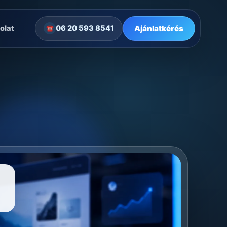
Ajánlatkérés
olat
06 20 593 8541
☎