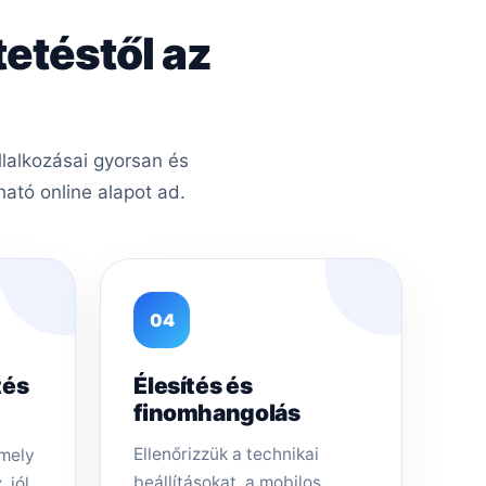
tetéstől az
llalkozásai gyorsan és
ató online alapot ad.
04
tés
Élesítés és
finomhangolás
Ellenőrizzük a technikai
amely
beállításokat, a mobilos
 jól