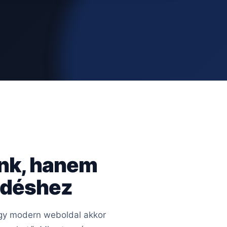
ünk, hanem
kedéshez
 Egy modern weboldal akkor