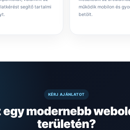
latkérést segítő tartalmi
működik mobilon és gyo
yt.
betölt.
KÉRJ AJÁNLATOT
z egy modernebb webold
területén?