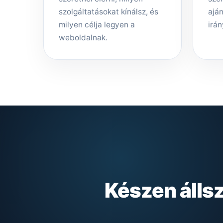
szolgáltatásokat kínálsz, és
aján
milyen célja legyen a
irán
weboldalnak.
Készen álls