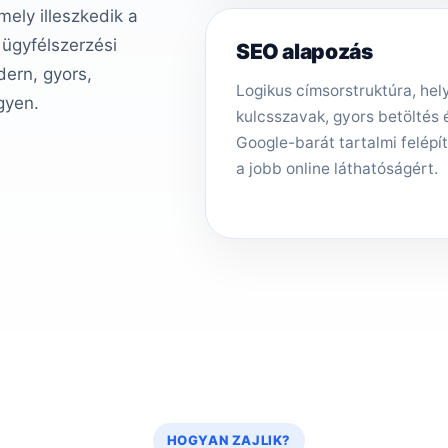
ely illeszkedik a
 ügyfélszerzési
SEO alapozás
ern, gyors,
Logikus címsorstruktúra, hely
gyen.
kulcsszavak, gyors betöltés 
Google-barát tartalmi felépí
a jobb online láthatóságért.
HOGYAN ZAJLIK?