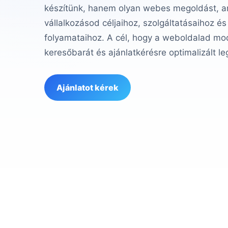
készítünk, hanem olyan webes megoldást, am
vállalkozásod céljaihoz, szolgáltatásaihoz és
folyamataihoz. A cél, hogy a weboldalad mod
keresőbarát és ajánlatkérésre optimalizált le
Ajánlatot kérek