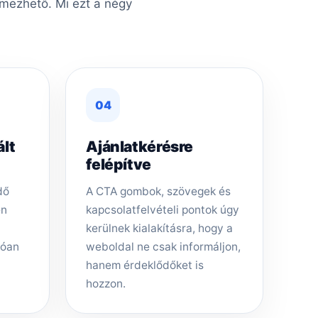
lmezhető. Mi ezt a négy
04
ált
Ajánlatkérésre
felépítve
dő
A CTA gombok, szövegek és
en
kapcsolatfelvételi pontok úgy
kerülnek kialakításra, hogy a
tóan
weboldal ne csak informáljon,
hanem érdeklődőket is
hozzon.