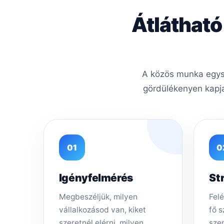
Átlátható
A közös munka egysz
gördülékenyen kapja
01
0
Igényfelmérés
St
Megbeszéljük, milyen
Felé
vállalkozásod van, kiket
fő s
szeretnél elérni, milyen
sze