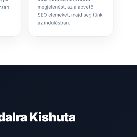
megjelenést, az alapvető
rsan
SEO elemeket, majd segítünk
az indulásban.
alra Kishuta