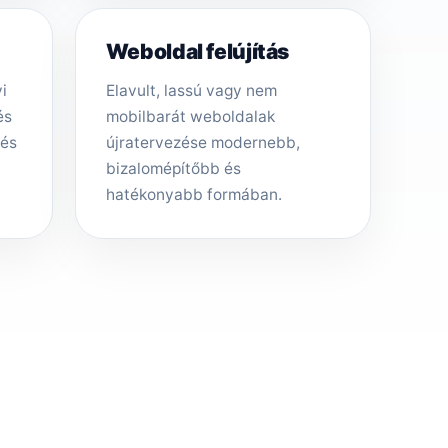
Weboldal felújítás
i
Elavult, lassú vagy nem
és
mobilbarát weboldalak
tés
újratervezése modernebb,
bizalomépítőbb és
hatékonyabb formában.