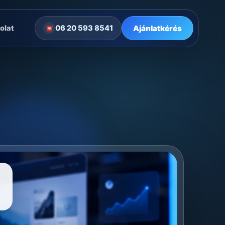
Ajánlatkérés
olat
06 20 593 8541
☎