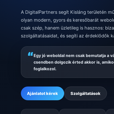
A DigitalPartners segít Kisláng területén 
olyan modern, gyors és keresőbarát webold
csak szép, hanem üzletileg is hasznos: biza
szolgáltatásaidat, és segíti az érdeklődők k
“
Egy jó weboldal nem csak bemutatja a v
csendben dolgozik érted akkor is, amik
foglalkozol.
Ajánlatot kérek
Szolgáltatások