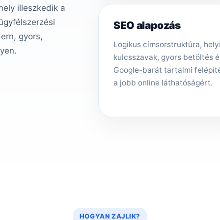
ly illeszkedik a
 ügyfélszerzési
SEO alapozás
ern, gyors,
Logikus címsorstruktúra, hely
gyen.
kulcsszavak, gyors betöltés é
Google-barát tartalmi felépít
a jobb online láthatóságért.
HOGYAN ZAJLIK?