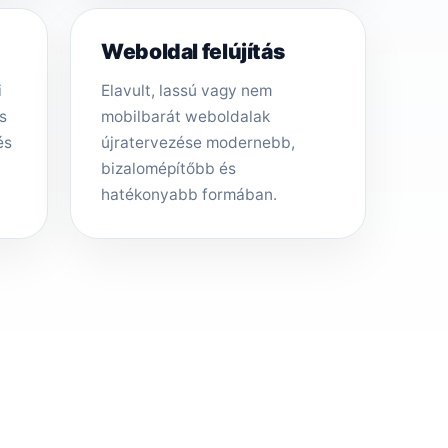
Weboldal felújítás
i
Elavult, lassú vagy nem
s
mobilbarát weboldalak
és
újratervezése modernebb,
bizalomépítőbb és
hatékonyabb formában.