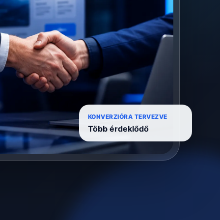
KONVERZIÓRA TERVEZVE
Több érdeklődő