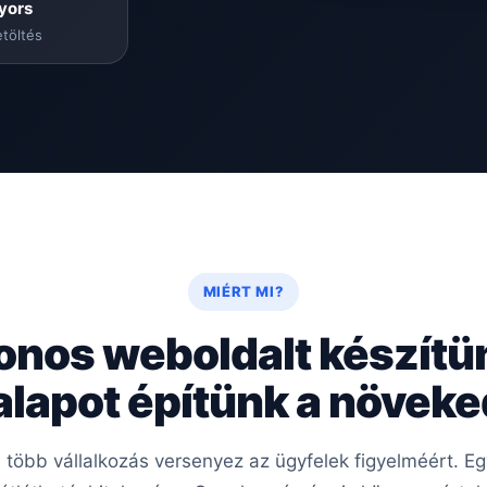
yors
töltés
MIÉRT MI?
onos weboldalt készítü
 alapot építünk a növek
re több vállalkozás versenyez az ügyfelek figyelméért. 