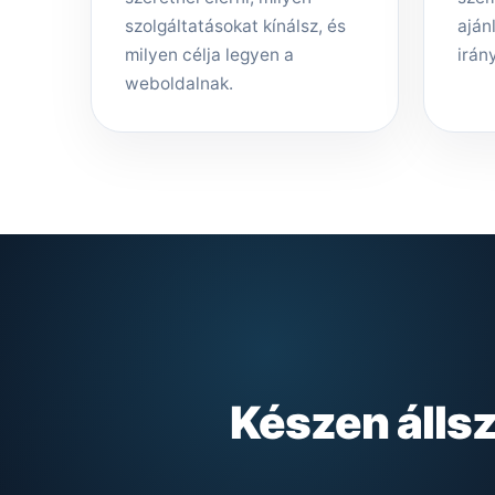
szolgáltatásokat kínálsz, és
aján
milyen célja legyen a
irány
weboldalnak.
Készen álls