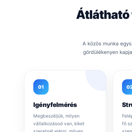
Átlátható
A közös munka egysze
gördülékenyen kapja
01
0
Igényfelmérés
Str
Megbeszéljük, milyen
Felép
vállalkozásod van, kiket
fő s
szeretnél elérni, milyen
szem