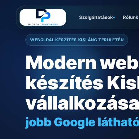
Szolgáltatások
Rólunk
▾
WEBOLDAL KÉSZÍTÉS KISLÁNG TERÜLETÉN
Modern web
készítés Kis
vállalkozás
jobb Google láthat
gyors mobilos műk