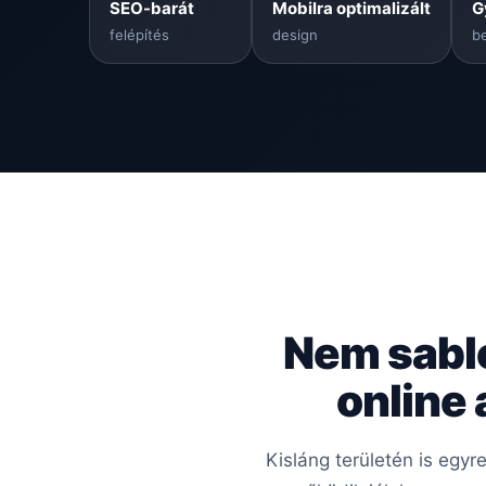
SEO-barát
Mobilra optimalizált
G
felépítés
design
be
Nem sabl
online
Kisláng területén is egy