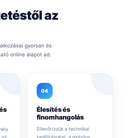
etéstől az
lalkozásai gyorsan és
tó online alapot ad.
04
tés
Élesítés és
finomhangolás
Ellenőrizzük a technikai
mely
beállításokat, a mobilos
 jól