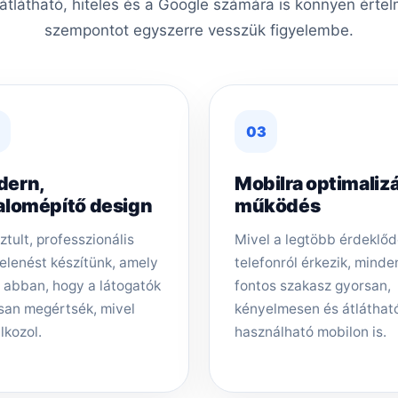
 átlátható, hiteles és a Google számára is könnyen érte
szempontot egyszerre vesszük figyelembe.
03
dern,
Mobilra optimalizá
alomépítő design
működés
ztult, professzionális
Mivel a legtöbb érdeklő
elenést készítünk, amely
telefonról érkezik, minde
t abban, hogy a látogatók
fontos szakasz gyorsan,
san megértsék, mivel
kényelmesen és átláthat
lkozol.
használható mobilon is.