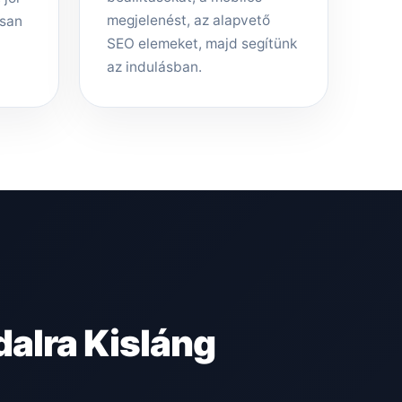
megjelenést, az alapvető
rsan
SEO elemeket, majd segítünk
az indulásban.
alra Kisláng