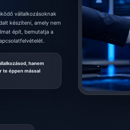
működő vállalkozásoknak
alt készíteni, amely nem
lmat épít, bemutatja a
apcsolatfelvételét.
állalkozásod, hanem
or te éppen mással