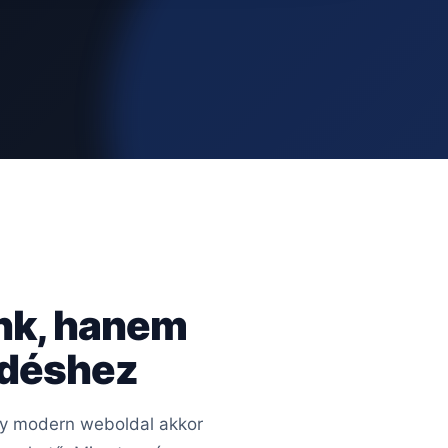
nk, hanem
edéshez
Egy modern weboldal akkor