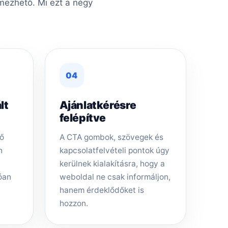
lmezhető. Mi ezt a négy
04
lt
Ajánlatkérésre
felépítve
dő
A CTA gombok, szövegek és
n
kapcsolatfelvételi pontok úgy
kerülnek kialakításra, hogy a
óan
weboldal ne csak informáljon,
hanem érdeklődőket is
hozzon.