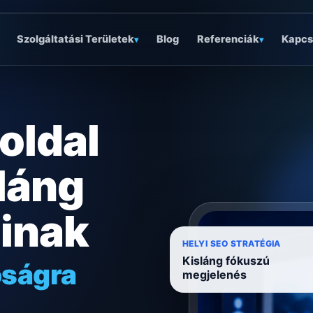
Szolgáltatási Területek
Blog
Referenciák
Kapcs
▾
▾
oldal
láng
ainak
óságra
HELYI SEO STRATÉGIA
Kisláng fókuszú
ödésre
megjelenés