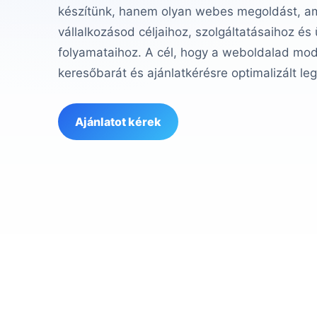
készítünk, hanem olyan webes megoldást, ame
vállalkozásod céljaihoz, szolgáltatásaihoz és
folyamataihoz. A cél, hogy a weboldalad mod
keresőbarát és ajánlatkérésre optimalizált le
Ajánlatot kérek