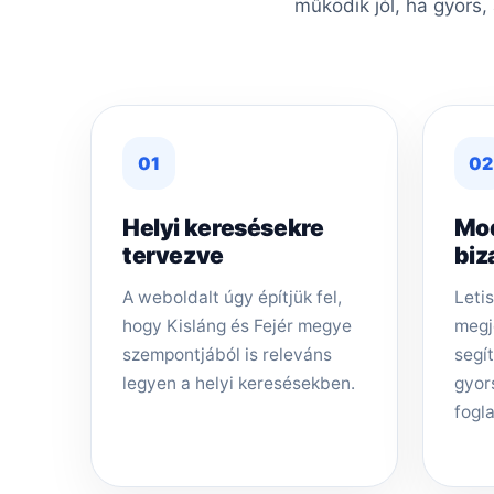
működik jól, ha gyors,
01
02
Helyi keresésekre
Mo
tervezve
biz
A weboldalt úgy építjük fel,
Letis
hogy Kisláng és Fejér megye
megj
szempontjából is releváns
segí
legyen a helyi keresésekben.
gyor
fogla