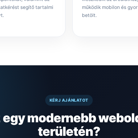
latkérést segítő tartalmi
működik mobilon és gyo
t.
betölt.
KÉRJ AJÁNLATOT
z egy modernebb webold
területén?