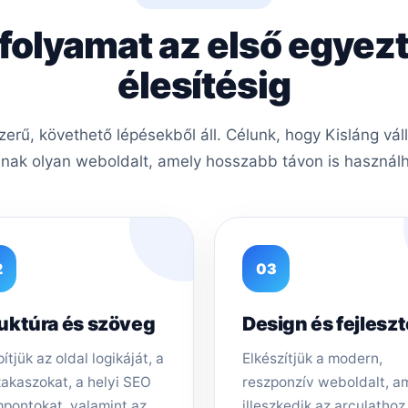
 folyamat az első egyezt
élesítésig
rű, követhető lépésekből áll. Célunk, hogy Kisláng vál
nak olyan weboldalt, amely hosszabb távon is használha
2
03
uktúra és szöveg
Design és fejlesz
ítjük az oldal logikáját, a
Elkészítjük a modern,
zakaszokat, a helyi SEO
reszponzív weboldalt, a
pontokat, valamint az
illeszkedik az arculathoz,