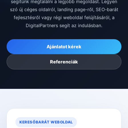
segítünk megtalálni a legjobb megoldást. Legyen
szó új céges oldalról, landing page-ről, SEO-barát
fejlesztésről vagy régi weboldal felújításáról, a
DigitalPartners segít az indulásban.
Ajánlatot kérek
Referenciák
KERESŐBARÁT WEBOLDAL