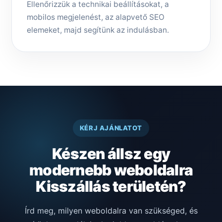
Ellenőrizzük a technikai beállításokat, a
mobilos megjelenést, az alapvető SEO
elemeket, majd segítünk az indulásban.
KÉRJ AJÁNLATOT
Készen állsz egy
modernebb weboldalra
Kisszállás területén?
Írd meg, milyen weboldalra van szükséged, és