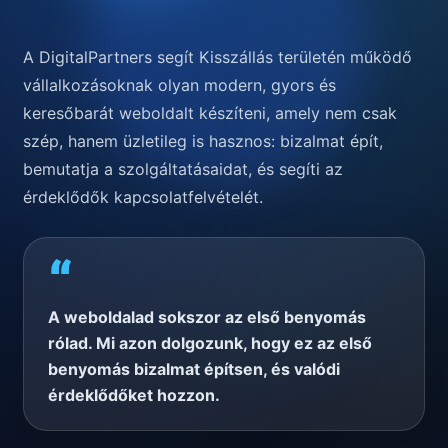
A DigitalPartners segít Kisszállás területén működő
vállalkozásoknak olyan modern, gyors és
keresőbarát weboldalt készíteni, amely nem csak
szép, hanem üzletileg is hasznos: bizalmat épít,
bemutatja a szolgáltatásaidat, és segíti az
érdeklődők kapcsolatfelvételét.
“
A weboldalad sokszor az első benyomás
rólad. Mi azon dolgozunk, hogy ez az első
benyomás bizalmat építsen, és valódi
érdeklődőket hozzon.