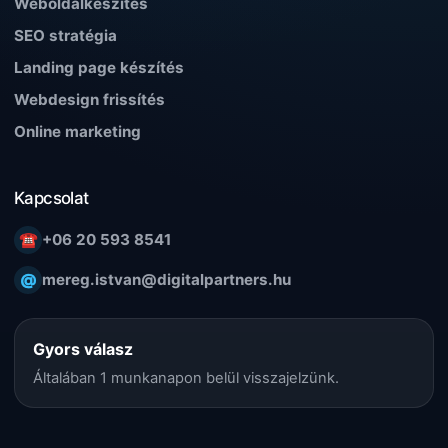
Weboldalkészítés
SEO stratégia
Landing page készítés
Webdesign frissítés
Online marketing
Kapcsolat
☎
+06 20 593 8541
@
mereg.istvan@digitalpartners.hu
Gyors válasz
Általában 1 munkanapon belül visszajelzünk.