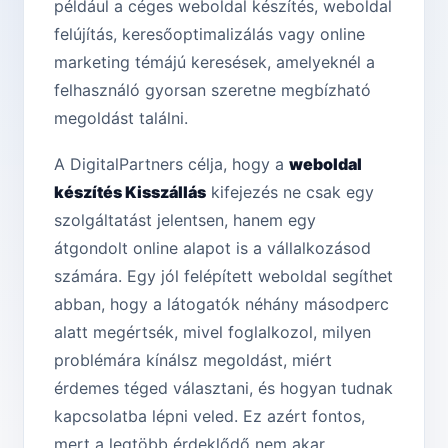
például a céges weboldal készítés, weboldal
felújítás, keresőoptimalizálás vagy online
marketing témájú keresések, amelyeknél a
felhasználó gyorsan szeretne megbízható
megoldást találni.
A DigitalPartners célja, hogy a
weboldal
készítés Kisszállás
kifejezés ne csak egy
szolgáltatást jelentsen, hanem egy
átgondolt online alapot is a vállalkozásod
számára. Egy jól felépített weboldal segíthet
abban, hogy a látogatók néhány másodperc
alatt megértsék, mivel foglalkozol, milyen
problémára kínálsz megoldást, miért
érdemes téged választani, és hogyan tudnak
kapcsolatba lépni veled. Ez azért fontos,
mert a legtöbb érdeklődő nem akar