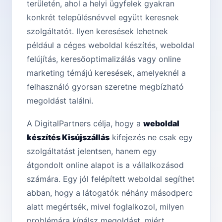
területén, ahol a helyi ügyfelek gyakran
konkrét településnévvel együtt keresnek
szolgáltatót. Ilyen keresések lehetnek
például a céges weboldal készítés, weboldal
felújítás, keresőoptimalizálás vagy online
marketing témájú keresések, amelyeknél a
felhasználó gyorsan szeretne megbízható
megoldást találni.
A DigitalPartners célja, hogy a
weboldal
készítés Kisújszállás
kifejezés ne csak egy
szolgáltatást jelentsen, hanem egy
átgondolt online alapot is a vállalkozásod
számára. Egy jól felépített weboldal segíthet
abban, hogy a látogatók néhány másodperc
alatt megértsék, mivel foglalkozol, milyen
problémára kínálsz megoldást, miért