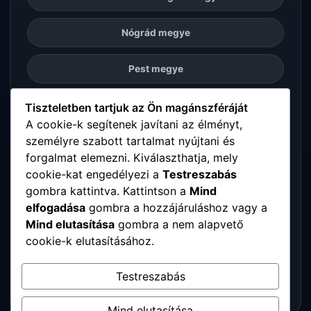
Nógrád megye
Pest megye
Somogy megye
Tiszteletben tartjuk az Ön magánszféráját
A cookie-k segítenek javítani az élményt,
személyre szabott tartalmat nyújtani és
Szabolcs-Szatmár-Bereg megye
forgalmat elemezni. Kiválaszthatja, mely
cookie-kat engedélyezi a
Testreszabás
Tolna megye
gombra kattintva. Kattintson a
Mind
elfogadása
gombra a hozzájáruláshoz vagy a
Vas megye
Mind elutasítása
gombra a nem alapvető
cookie-k elutasításához.
Veszprém megye
Testreszabás
Zala megye
Mind elutasítása