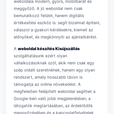
weboldala modern, gyors, mobilbarát és
meggyőző. A jó weboldal nem csak
bemutatkozó felület, hanem digitális
értékesítési eszköz is: segít bizalmat építeni,
válaszol a gyakori kérdésekre, kiemeli az
előnyöket, és megkönnyíti az ajánlatkérést.
A
weboldal készítés Kisújszállás
szolgáltatásunk ezért olyan
vállalkozásoknak szól, akik nem csak egy
szép oldalt szeretnének, hanem egy olyan
rendszert, amely hosszabb távon is
támogatja az online növekedést. A
megfelelően felépített weboldal segíthet a
Google-ben való jobb megjelenésben, a
látogatók megtartásában, az érdeklődők
meggyőzésében és a kapcsolatfelvételek