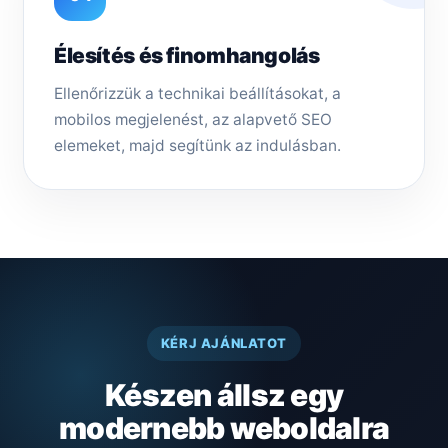
Élesítés és finomhangolás
Ellenőrizzük a technikai beállításokat, a
mobilos megjelenést, az alapvető SEO
elemeket, majd segítünk az indulásban.
KÉRJ AJÁNLATOT
Készen állsz egy
modernebb weboldalra