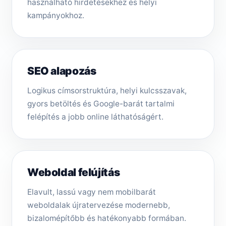
használható hirdetésekhez és helyi
kampányokhoz.
SEO alapozás
Logikus címsorstruktúra, helyi kulcsszavak,
gyors betöltés és Google-barát tartalmi
felépítés a jobb online láthatóságért.
Weboldal felújítás
Elavult, lassú vagy nem mobilbarát
weboldalak újratervezése modernebb,
bizalomépítőbb és hatékonyabb formában.