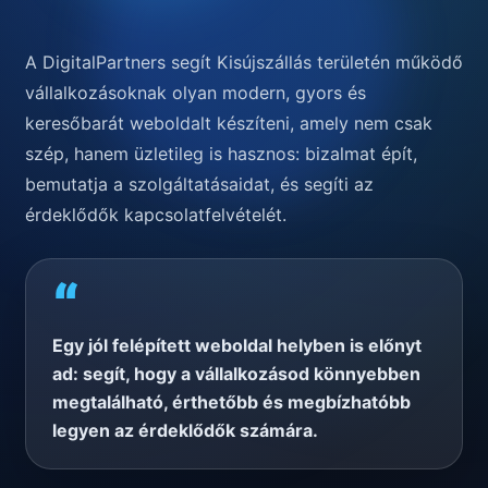
A DigitalPartners segít Kisújszállás területén működő
vállalkozásoknak olyan modern, gyors és
keresőbarát weboldalt készíteni, amely nem csak
szép, hanem üzletileg is hasznos: bizalmat épít,
bemutatja a szolgáltatásaidat, és segíti az
érdeklődők kapcsolatfelvételét.
“
Egy jól felépített weboldal helyben is előnyt
ad: segít, hogy a vállalkozásod könnyebben
megtalálható, érthetőbb és megbízhatóbb
legyen az érdeklődők számára.