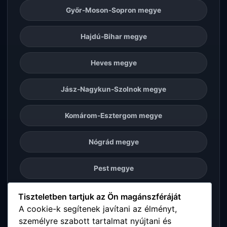
Győr-Moson-Sopron megye
Hajdú-Bihar megye
Heves megye
Jász-Nagykun-Szolnok megye
Komárom-Esztergom megye
Nógrád megye
Pest megye
Somogy megye
Tiszteletben tartjuk az Ön magánszféráját
A cookie-k segítenek javítani az élményt,
személyre szabott tartalmat nyújtani és
Szabolcs-Szatmár-Bereg megye