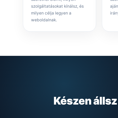
szolgáltatásokat kínálsz, és
aján
milyen célja legyen a
irán
weboldalnak.
Készen álls