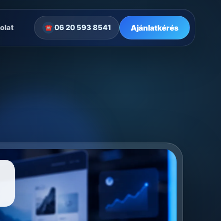
Ajánlatkérés
olat
06 20 593 8541
☎