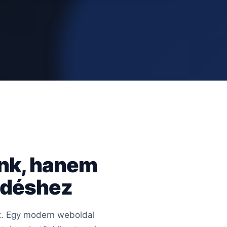
ünk, hanem
kedéshez
rt. Egy modern weboldal