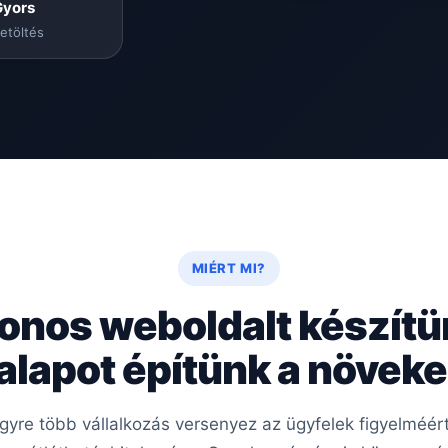
Gyors
etöltés
MIÉRT MI?
onos weboldalt készít
 alapot építünk a növe
 egyre több vállalkozás versenyez az ügyfelek figyelméé