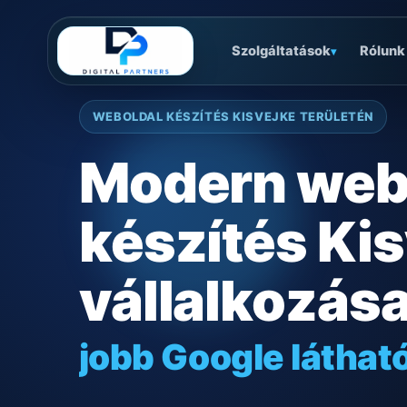
Szolgáltatások
Rólunk
▾
WEBOLDAL KÉSZÍTÉS KISVEJKE TERÜLETÉN
Modern web
készítés Ki
vállalkozás
jobb Google láthat
gyors mobilos mű