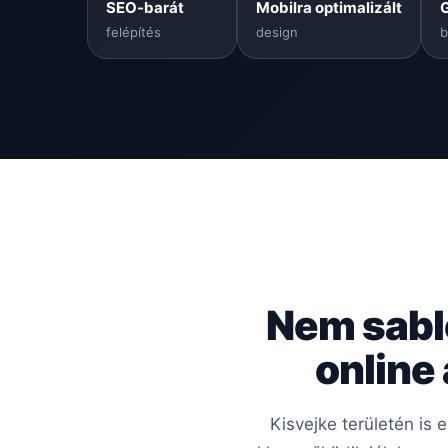
SEO-barát
Mobilra optimalizált
felépítés
design
b
Nem sabl
online
Kisvejke területén is