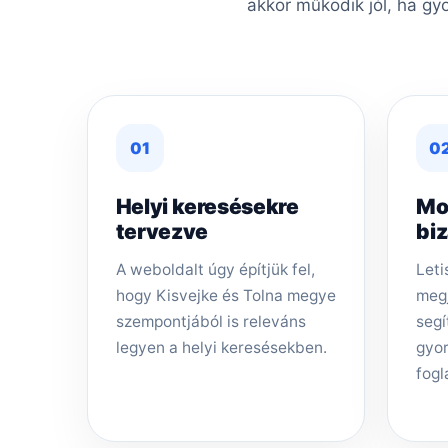
akkor működik jól, ha gy
01
0
Helyi keresésekre
Mo
tervezve
bi
A weboldalt úgy építjük fel,
Leti
hogy Kisvejke és Tolna megye
megj
szempontjából is releváns
segí
legyen a helyi keresésekben.
gyor
fogl