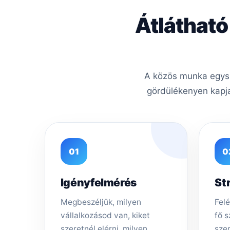
Átlátható
A közös munka egysze
gördülékenyen kapja
01
0
Igényfelmérés
St
Megbeszéljük, milyen
Felé
vállalkozásod van, kiket
fő s
szeretnél elérni, milyen
sze