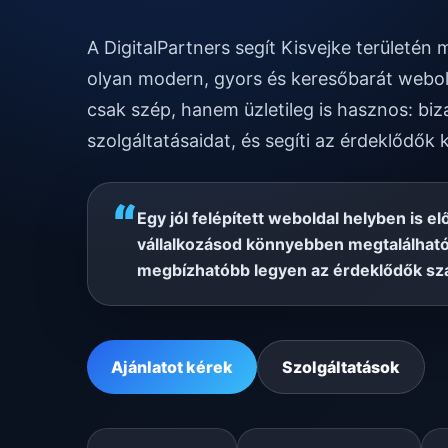
A DigitalPartners segít Kisvejke területé
olyan modern, gyors és keresőbarát webol
csak szép, hanem üzletileg is hasznos: biz
szolgáltatásaidat, és segíti az érdeklődők 
“
Egy jól felépített weboldal helyben is el
vállalkozásod könnyebben megtalálható
megbízhatóbb legyen az érdeklődők sz
Ajánlatot kérek
Szolgáltatások