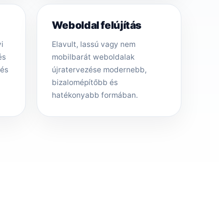
Weboldal felújítás
i
Elavult, lassú vagy nem
és
mobilbarát weboldalak
tés
újratervezése modernebb,
bizalomépítőbb és
hatékonyabb formában.