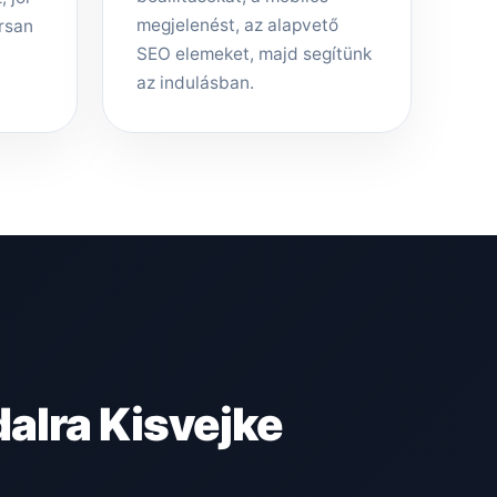
megjelenést, az alapvető
rsan
SEO elemeket, majd segítünk
az indulásban.
alra Kisvejke