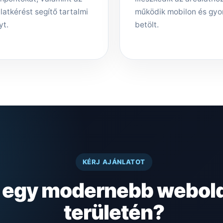
latkérést segítő tartalmi
működik mobilon és gyo
yt.
betölt.
KÉRJ AJÁNLATOT
z egy modernebb webold
területén?