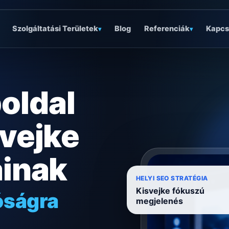
Szolgáltatási Területek
Blog
Referenciák
Kapcs
▾
▾
oldal
svejke
ainak
óságra
HELYI SEO STRATÉGIA
Kisvejke fókuszú
ködésre
megjelenés