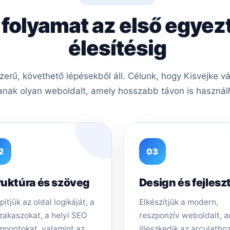
 folyamat az első egyez
élesítésig
rű, követhető lépésekből áll. Célunk, hogy Kisvejke vá
nak olyan weboldalt, amely hosszabb távon is használh
2
03
ruktúra és szöveg
Design és fejlesz
pítjük az oldal logikáját, a
Elkészítjük a modern,
zakaszokat, a helyi SEO
reszponzív weboldalt, 
mpontokat, valamint az
illeszkedik az arculathoz,