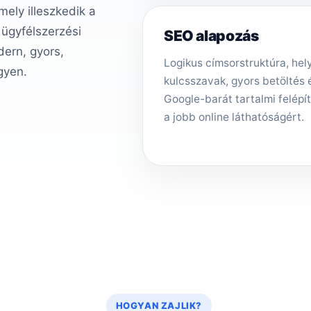
ely illeszkedik a
 ügyfélszerzési
SEO alapozás
ern, gyors,
Logikus címsorstruktúra, hely
gyen.
kulcsszavak, gyors betöltés 
Google-barát tartalmi felépí
a jobb online láthatóságért.
HOGYAN ZAJLIK?