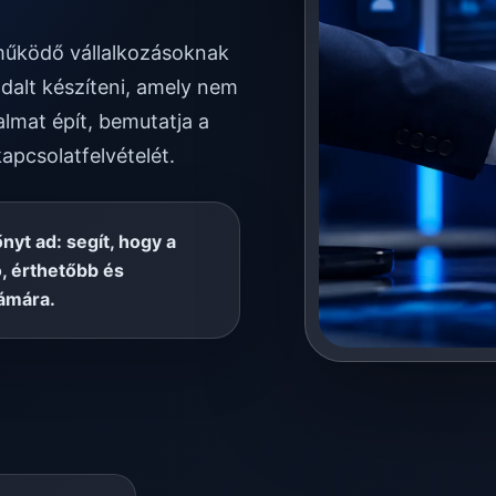
n működő vállalkozásoknak
dalt készíteni, amely nem
almat épít, bemutatja a
kapcsolatfelvételét.
őnyt ad: segít, hogy a
, érthetőbb és
ámára.