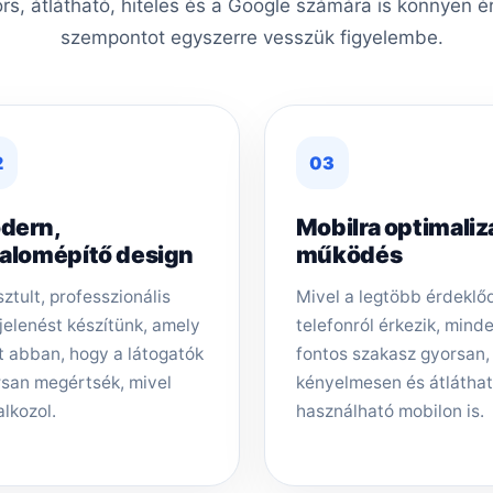
ors, átlátható, hiteles és a Google számára is könnyen é
szempontot egyszerre vesszük figyelembe.
2
03
dern,
Mobilra optimaliz
zalomépítő design
működés
sztult, professzionális
Mivel a legtöbb érdeklő
elenést készítünk, amely
telefonról érkezik, mind
t abban, hogy a látogatók
fontos szakasz gyorsan,
san megértsék, mivel
kényelmesen és átlátha
alkozol.
használható mobilon is.