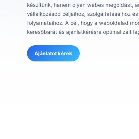
készítünk, hanem olyan webes megoldást, am
vállalkozásod céljaihoz, szolgáltatásaihoz és
folyamataihoz. A cél, hogy a weboldalad mod
keresőbarát és ajánlatkérésre optimalizált le
Ajánlatot kérek