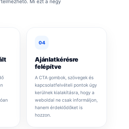
rtelmezhető. Mi ezt a négy
04
ált
Ajánlatkérésre
felépítve
dő
A CTA gombok, szövegek és
en
kapcsolatfelvételi pontok úgy
kerülnek kialakításra, hogy a
tóan
weboldal ne csak informáljon,
hanem érdeklődőket is
hozzon.