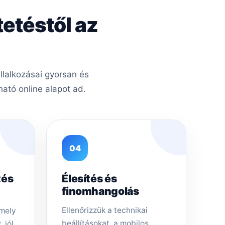
tetéstől az
llalkozásai gyorsan és
ató online alapot ad.
04
tés
Élesítés és
finomhangolás
Ellenőrizzük a technikai
amely
beállításokat, a mobilos
 jól