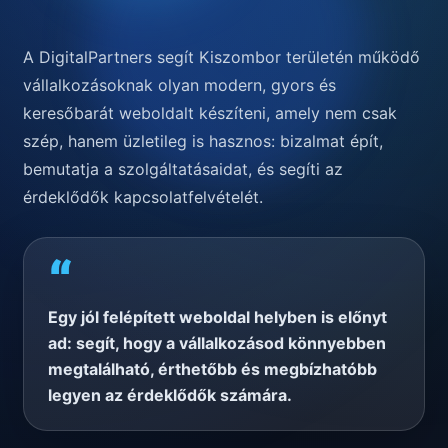
A DigitalPartners segít Kiszombor területén működő
vállalkozásoknak olyan modern, gyors és
keresőbarát weboldalt készíteni, amely nem csak
szép, hanem üzletileg is hasznos: bizalmat épít,
bemutatja a szolgáltatásaidat, és segíti az
érdeklődők kapcsolatfelvételét.
“
Egy jól felépített weboldal helyben is előnyt
ad: segít, hogy a vállalkozásod könnyebben
megtalálható, érthetőbb és megbízhatóbb
legyen az érdeklődők számára.