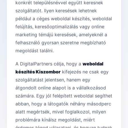
konkrét településnévvel együtt keresnek
szolgáltatót. Ilyen keresések lehetnek
például a céges weboldal készítés, weboldal
felújítás, keresőoptimalizálás vagy online
marketing témájú keresések, amelyeknél a
felhasználó gyorsan szeretne megbízható
megoldást találni.
A DigitalPartners célja, hogy a
weboldal
készítés Kiszombor
kifejezés ne csak egy
szolgáltatást jelentsen, hanem egy
átgondolt online alapot is a vállalkozásod
számára. Egy jól felépített weboldal segíthet
abban, hogy a látogatók néhány másodperc
alatt megértsék, mivel foglalkozol, milyen
problémára kínálsz megoldást, miért
érdemes téged választani, és hogyan tudnak