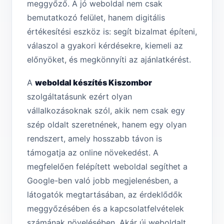
meggyőző. A jó weboldal nem csak
bemutatkozó felület, hanem digitális
értékesítési eszköz is: segít bizalmat építeni,
válaszol a gyakori kérdésekre, kiemeli az
előnyöket, és megkönnyíti az ajánlatkérést.
A
weboldal készítés Kiszombor
szolgáltatásunk ezért olyan
vállalkozásoknak szól, akik nem csak egy
szép oldalt szeretnének, hanem egy olyan
rendszert, amely hosszabb távon is
támogatja az online növekedést. A
megfelelően felépített weboldal segíthet a
Google-ben való jobb megjelenésben, a
látogatók megtartásában, az érdeklődők
meggyőzésében és a kapcsolatfelvételek
számának növelésében. Akár új weboldalt