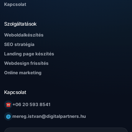
Kapcsolat
Szolgáltatások
Weboldalkészítés
SEO stratégia
Landing page készítés
Webdesign frissítés
Online marketing
Kapcsolat
☎
+06 20 593 8541
@
mereg.istvan@digitalpartners.hu