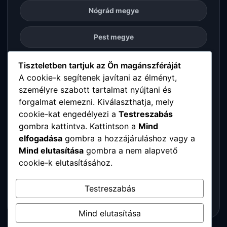
Nógrád megye
Pest megye
Somogy megye
Tiszteletben tartjuk az Ön magánszféráját
A cookie-k segítenek javítani az élményt,
személyre szabott tartalmat nyújtani és
Szabolcs-Szatmár-Bereg megye
forgalmat elemezni. Kiválaszthatja, mely
cookie-kat engedélyezi a
Testreszabás
Tolna megye
gombra kattintva. Kattintson a
Mind
elfogadása
gombra a hozzájáruláshoz vagy a
Vas megye
Mind elutasítása
gombra a nem alapvető
cookie-k elutasításához.
Veszprém megye
Testreszabás
Zala megye
Mind elutasítása