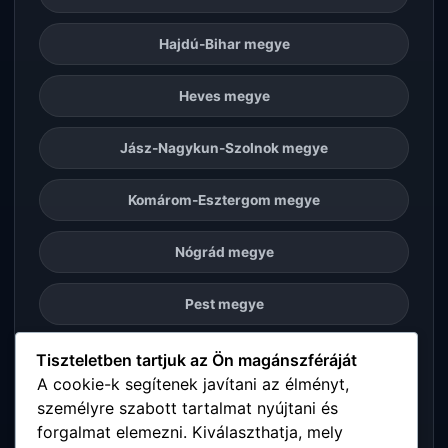
Hajdú-Bihar megye
Heves megye
Jász-Nagykun-Szolnok megye
Komárom-Esztergom megye
Nógrád megye
Pest megye
Somogy megye
Tiszteletben tartjuk az Ön magánszféráját
A cookie-k segítenek javítani az élményt,
személyre szabott tartalmat nyújtani és
Szabolcs-Szatmár-Bereg megye
forgalmat elemezni. Kiválaszthatja, mely