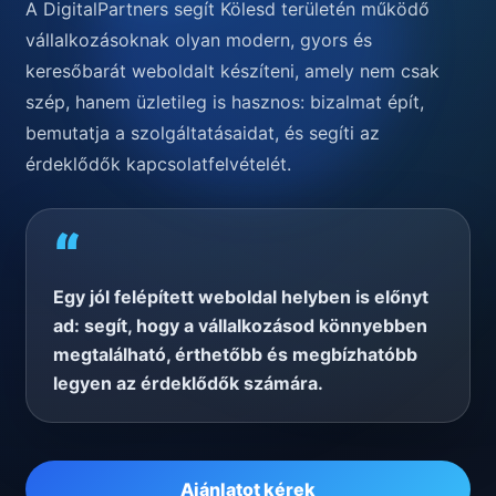
A DigitalPartners segít Kölesd területén működő
vállalkozásoknak olyan modern, gyors és
keresőbarát weboldalt készíteni, amely nem csak
szép, hanem üzletileg is hasznos: bizalmat épít,
bemutatja a szolgáltatásaidat, és segíti az
érdeklődők kapcsolatfelvételét.
“
Egy jól felépített weboldal helyben is előnyt
ad: segít, hogy a vállalkozásod könnyebben
megtalálható, érthetőbb és megbízhatóbb
legyen az érdeklődők számára.
Ajánlatot kérek