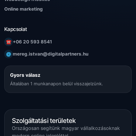
Online marketing
Kapcsolat
☎
+06 20 593 8541
@
mereg.istvan@digitalpartners.hu
Gyors válasz
Általában 1 munkanapon belül visszajelzünk.
Szolgáltatási területek
Országosan segítünk magyar vállalkozásoknak
modern online jelenléttel.