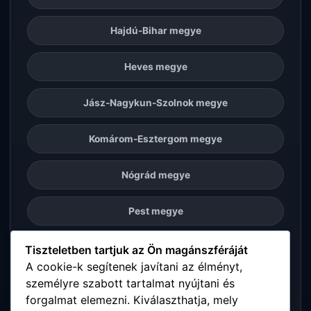
Hajdú-Bihar megye
Heves megye
Jász-Nagykun-Szolnok megye
Komárom-Esztergom megye
Nógrád megye
Pest megye
Somogy megye
Tiszteletben tartjuk az Ön magánszféráját
A cookie-k segítenek javítani az élményt,
személyre szabott tartalmat nyújtani és
Szabolcs-Szatmár-Bereg megye
forgalmat elemezni. Kiválaszthatja, mely