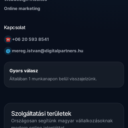
Online marketing
Kapcsolat
☎
+06 20 593 8541
@
mereg.istvan@digitalpartners.hu
Gyors válasz
Általában 1 munkanapon belül visszajelzünk.
Szolgáltatási területek
Országosan segítünk magyar vállalkozásoknak
modern online jelenléttel.