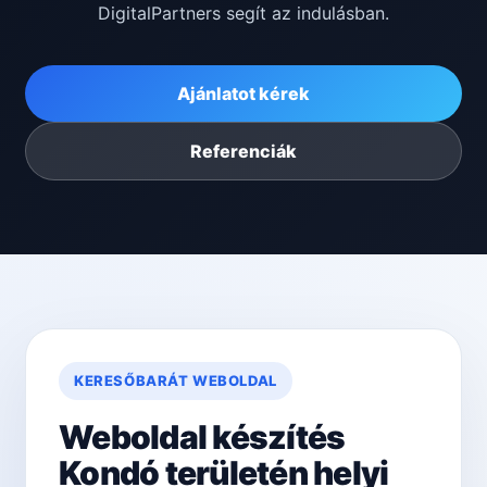
DigitalPartners segít az indulásban.
Ajánlatot kérek
Referenciák
KERESŐBARÁT WEBOLDAL
Weboldal készítés
Kondó területén helyi