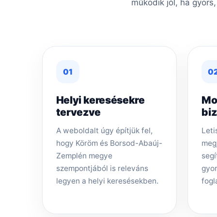
működik jól, ha gyors
01
0
Helyi keresésekre
Mo
tervezve
bi
A weboldalt úgy építjük fel,
Leti
hogy Köröm és Borsod-Abaúj-
megj
Zemplén megye
segí
szempontjából is releváns
gyor
legyen a helyi keresésekben.
fogl