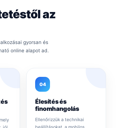
tetéstől az
lalkozásai gyorsan és
ató online alapot ad.
04
tés
Élesítés és
finomhangolás
Ellenőrizzük a technikai
amely
beállításokat, a mobilos
 jól