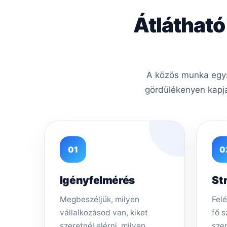
Átlátható
A közös munka egysz
gördülékenyen kapja
01
0
Igényfelmérés
St
Megbeszéljük, milyen
Felé
vállalkozásod van, kiket
fő s
szeretnél elérni, milyen
sze