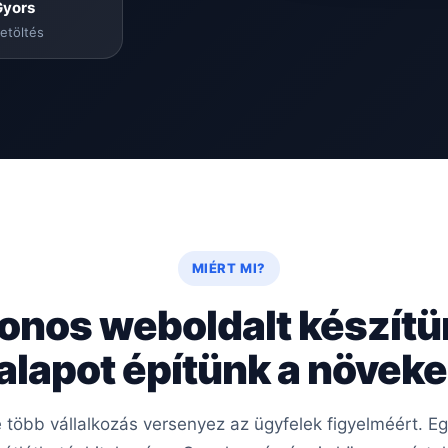
Gyors
etöltés
MIÉRT MI?
onos weboldalt készít
 alapot építünk a növe
e több vállalkozás versenyez az ügyfelek figyelméért. 