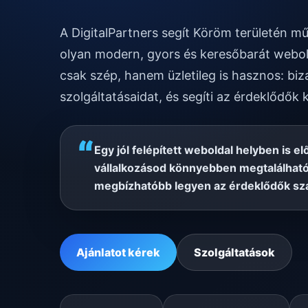
A DigitalPartners segít Köröm területén m
olyan modern, gyors és keresőbarát webol
csak szép, hanem üzletileg is hasznos: biz
szolgáltatásaidat, és segíti az érdeklődők 
“
Egy jól felépített weboldal helyben is el
vállalkozásod könnyebben megtalálható
megbízhatóbb legyen az érdeklődők sz
Ajánlatot kérek
Szolgáltatások