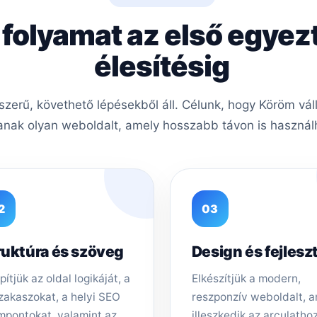
 folyamat az első egyez
élesítésig
erű, követhető lépésekből áll. Célunk, hogy Köröm vál
nak olyan weboldalt, amely hosszabb távon is használh
2
03
ruktúra és szöveg
Design és fejlesz
pítjük az oldal logikáját, a
Elkészítjük a modern,
zakaszokat, a helyi SEO
reszponzív weboldalt, 
mpontokat, valamint az
illeszkedik az arculathoz,