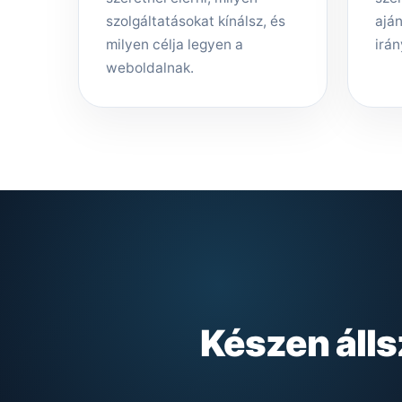
szolgáltatásokat kínálsz, és
aján
milyen célja legyen a
irán
weboldalnak.
Készen áll