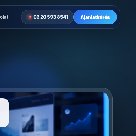
Ajánlatkérés
olat
06 20 593 8541
☎