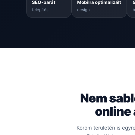
SEO-barát
Mobilra optimalizált
felépítés
design
b
Nem sabl
online
Köröm területén is egyr