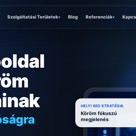
Szolgáltatási Területek
Blog
Referenciák
Kapcs
▾
▾
oldal
röm
ainak
óságra
HELYI SEO STRATÉGIA
Köröm fókuszú
megjelenés
ködésre