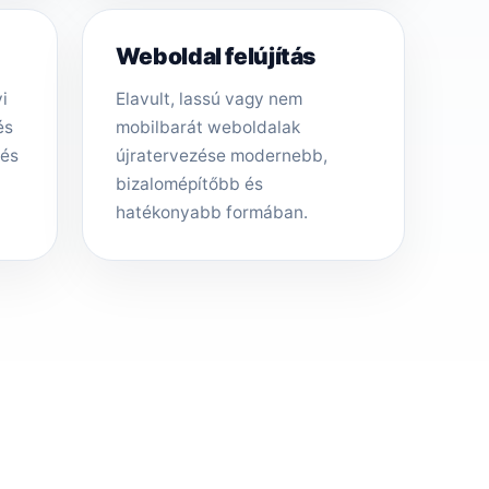
Weboldal felújítás
i
Elavult, lassú vagy nem
és
mobilbarát weboldalak
tés
újratervezése modernebb,
bizalomépítőbb és
hatékonyabb formában.