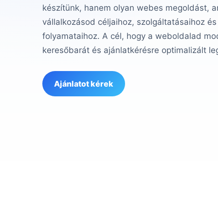
készítünk, hanem olyan webes megoldást, am
vállalkozásod céljaihoz, szolgáltatásaihoz és
folyamataihoz. A cél, hogy a weboldalad mod
keresőbarát és ajánlatkérésre optimalizált le
Ajánlatot kérek