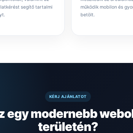
latkérést segítő tartalmi
működik mobilon és gyo
yt.
betölt.
KÉRJ AJÁNLATOT
sz egy modernebb webo
területén?