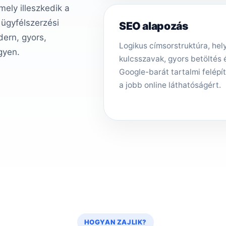
ely illeszkedik a
 ügyfélszerzési
SEO alapozás
ern, gyors,
Logikus címsorstruktúra, hely
gyen.
kulcsszavak, gyors betöltés 
Google-barát tartalmi felépí
a jobb online láthatóságért.
HOGYAN ZAJLIK?