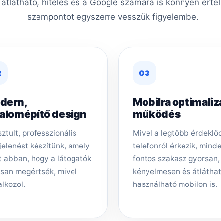
, átlátható, hiteles és a Google számára is könnyen érte
szempontot egyszerre vesszük figyelembe.
2
03
dern,
Mobilra optimaliz
zalomépítő design
működés
sztult, professzionális
Mivel a legtöbb érdeklő
elenést készítünk, amely
telefonról érkezik, mind
t abban, hogy a látogatók
fontos szakasz gyorsan,
san megértsék, mivel
kényelmesen és átlátha
alkozol.
használható mobilon is.