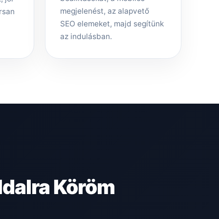
megjelenést, az alapvető
rsan
SEO elemeket, majd segítünk
az indulásban.
ldalra Köröm