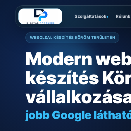
Szolgáltatások
Rólunk
▾
WEBOLDAL KÉSZÍTÉS KÖRÖM TERÜLETÉN
Modern web
készítés Kö
vállalkozás
jobb Google láthat
gyors mobilos mű