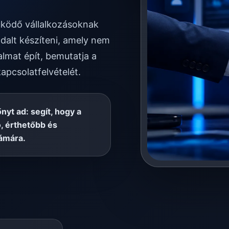
űködő vállalkozásoknak
dalt készíteni, amely nem
almat épít, bemutatja a
kapcsolatfelvételét.
őnyt ad: segít, hogy a
, érthetőbb és
ámára.