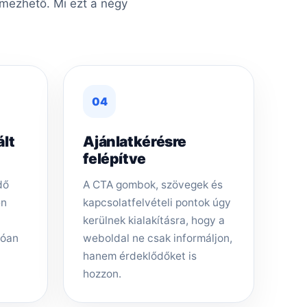
lmezhető. Mi ezt a négy
04
ált
Ajánlatkérésre
felépítve
dő
A CTA gombok, szövegek és
en
kapcsolatfelvételi pontok úgy
kerülnek kialakításra, hogy a
tóan
weboldal ne csak informáljon,
hanem érdeklődőket is
hozzon.