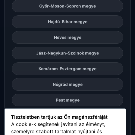
Győr-Moson-Sopron megye
Hajdú-Bihar megye
Heves megye
Jász-Nagykun-Szolnok megye
Komárom-Esztergom megye
Nógrád megye
Pest megye
Somogy megye
Tiszteletben tartjuk az Ön magánszféráját
A cookie-k segítenek javítani az élményt,
személyre szabott tartalmat nyújtani és
Szabolcs-Szatmár-Bereg megye