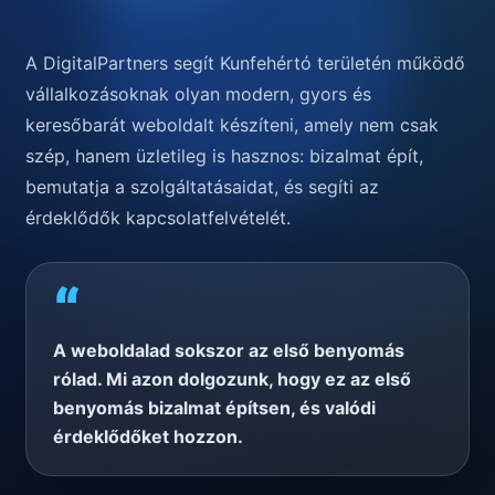
A DigitalPartners segít Kunfehértó területén működő
vállalkozásoknak olyan modern, gyors és
keresőbarát weboldalt készíteni, amely nem csak
szép, hanem üzletileg is hasznos: bizalmat épít,
bemutatja a szolgáltatásaidat, és segíti az
érdeklődők kapcsolatfelvételét.
“
A weboldalad sokszor az első benyomás
rólad. Mi azon dolgozunk, hogy ez az első
benyomás bizalmat építsen, és valódi
érdeklődőket hozzon.