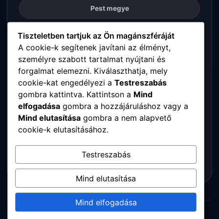
Pest megye
Somogy megye
Tiszteletben tartjuk az Ön magánszféráját
A cookie-k segítenek javítani az élményt,
személyre szabott tartalmat nyújtani és
Szabolcs-Szatmár-Bereg megye
forgalmat elemezni. Kiválaszthatja, mely
cookie-kat engedélyezi a
Testreszabás
Tolna megye
gombra kattintva. Kattintson a
Mind
elfogadása
gombra a hozzájáruláshoz vagy a
Vas megye
Mind elutasítása
gombra a nem alapvető
cookie-k elutasításához.
Veszprém megye
Testreszabás
Zala megye
Mind elutasítása
Mind elfogadása
© 2026 Digitalpartners. Minden jog fenntartva.