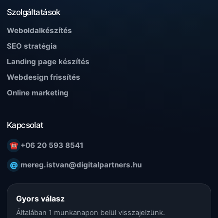
Szolgáltatások
Weboldalkészítés
SEO stratégia
Landing page készítés
Webdesign frissítés
Online marketing
Kapcsolat
☎
+06 20 593 8541
@
mereg.istvan@digitalpartners.hu
Gyors válasz
Általában 1 munkanapon belül visszajelzünk.