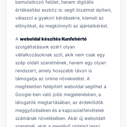
bemutatkozó felület, hanem digitális
értékesítési eszköz is: segít bizalmat építeni,
válaszol a gyakori kérdésekre, kiemeli az
előnyöket, és megkönnyíti az ajánlatkérést.
A
weboldal készítés Kunfehértó
szolgáltatásunk ezért olyan
vállalkozásoknak szól, akik nem csak egy
szép oldalt szeretnének, hanem egy olyan
rendszert, amely hosszabb távon is
támogatja az online növekedést. A
megfelelően felépített weboldal segíthet a
Google-ben való jobb megjelenésben, a
látogatók megtartásában, az érdeklődők
meggyőzésében és a kapcsolatfelvételek
számának növelésében. Akár új weboldalt
szeretnél, akár a meglévő oldalad lassú,