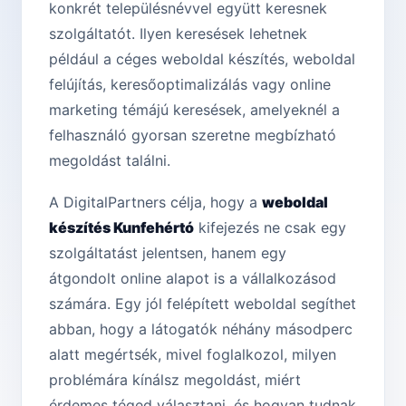
konkrét településnévvel együtt keresnek
szolgáltatót. Ilyen keresések lehetnek
például a céges weboldal készítés, weboldal
felújítás, keresőoptimalizálás vagy online
marketing témájú keresések, amelyeknél a
felhasználó gyorsan szeretne megbízható
megoldást találni.
A DigitalPartners célja, hogy a
weboldal
készítés Kunfehértó
kifejezés ne csak egy
szolgáltatást jelentsen, hanem egy
átgondolt online alapot is a vállalkozásod
számára. Egy jól felépített weboldal segíthet
abban, hogy a látogatók néhány másodperc
alatt megértsék, mivel foglalkozol, milyen
problémára kínálsz megoldást, miért
érdemes téged választani, és hogyan tudnak