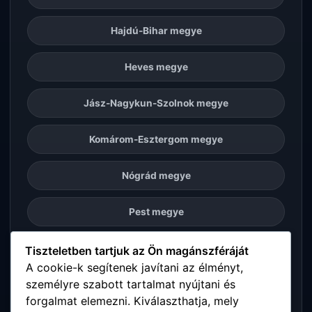
Hajdú-Bihar megye
Heves megye
Jász-Nagykun-Szolnok megye
Komárom-Esztergom megye
Nógrád megye
Pest megye
Somogy megye
Tiszteletben tartjuk az Ön magánszféráját
A cookie-k segítenek javítani az élményt,
személyre szabott tartalmat nyújtani és
Szabolcs-Szatmár-Bereg megye
forgalmat elemezni. Kiválaszthatja, mely