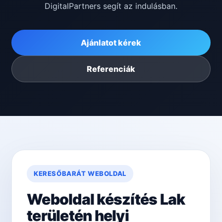
DigitalPartners segít az indulásban.
Ajánlatot kérek
Referenciák
KERESŐBARÁT WEBOLDAL
Weboldal készítés Lak
területén helyi