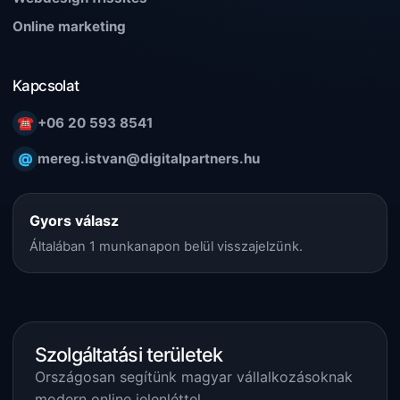
Online marketing
Kapcsolat
☎
+06 20 593 8541
@
mereg.istvan@digitalpartners.hu
Gyors válasz
Általában 1 munkanapon belül visszajelzünk.
Szolgáltatási területek
Országosan segítünk magyar vállalkozásoknak
modern online jelenléttel.