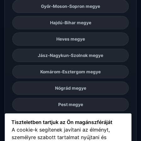
Győr-Moson-Sopron megye
Hajdú-Bihar megye
Heves megye
Jász-Nagykun-Szolnok megye
Komárom-Esztergom megye
Nógrád megye
Pest megye
Somogy megye
Tiszteletben tartjuk az Ön magánszféráját
A cookie-k segítenek javítani az élményt,
személyre szabott tartalmat nyújtani és
Szabolcs-Szatmár-Bereg megye