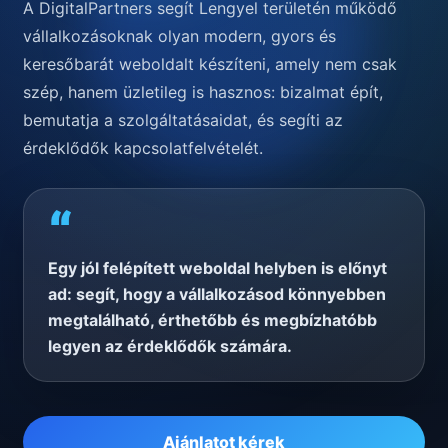
A DigitalPartners segít Lengyel területén működő
vállalkozásoknak olyan modern, gyors és
keresőbarát weboldalt készíteni, amely nem csak
szép, hanem üzletileg is hasznos: bizalmat épít,
bemutatja a szolgáltatásaidat, és segíti az
érdeklődők kapcsolatfelvételét.
“
Egy jól felépített weboldal helyben is előnyt
ad: segít, hogy a vállalkozásod könnyebben
megtalálható, érthetőbb és megbízhatóbb
legyen az érdeklődők számára.
Ajánlatot kérek