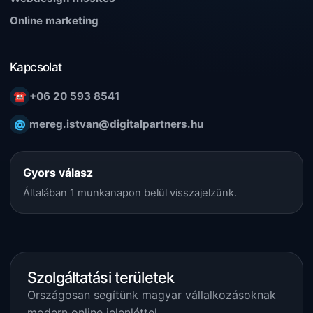
Online marketing
Kapcsolat
☎
+06 20 593 8541
@
mereg.istvan@digitalpartners.hu
Gyors válasz
Általában 1 munkanapon belül visszajelzünk.
Szolgáltatási területek
Országosan segítünk magyar vállalkozásoknak
modern online jelenléttel.