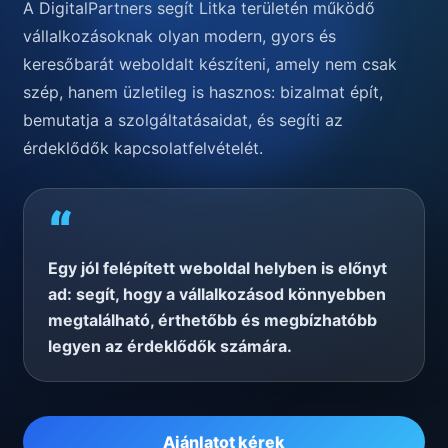
A DigitalPartners segít Litka területén működő
vállalkozásoknak olyan modern, gyors és
keresőbarát weboldalt készíteni, amely nem csak
szép, hanem üzletileg is hasznos: bizalmat épít,
bemutatja a szolgáltatásaidat, és segíti az
érdeklődők kapcsolatfelvételét.
“
Egy jól felépített weboldal helyben is előnyt
ad: segít, hogy a vállalkozásod könnyebben
megtalálható, érthetőbb és megbízhatóbb
legyen az érdeklődők számára.
Ajánlatot kérek