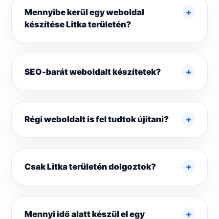
Mennyibe kerül egy weboldal
készítése Litka területén?
SEO-barát weboldalt készítetek?
Régi weboldalt is fel tudtok újítani?
Csak Litka területén dolgoztok?
Mennyi idő alatt készül el egy