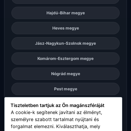
Hajdú-Bihar megye
Heves megye
Jász-Nagykun-Szolnok megye
Komárom-Esztergom megye
Nógrád megye
Pest megye
Somogy megye
Tiszteletben tartjuk az Ön magánszféráját
A cookie-k segítenek javítani az élményt,
személyre szabott tartalmat nyújtani és
Szabolcs-Szatmár-Bereg megye
forgalmat elemezni. Kiválaszthatja, mely