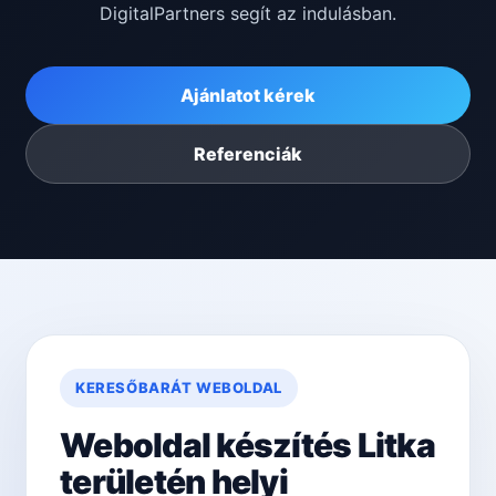
DigitalPartners segít az indulásban.
Ajánlatot kérek
Referenciák
KERESŐBARÁT WEBOLDAL
Weboldal készítés Litka
területén helyi