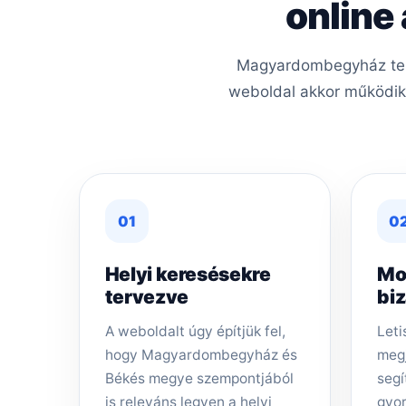
online
Magyardombegyház terül
weboldal akkor működik j
01
0
Helyi keresésekre
Mo
tervezve
bi
A weboldalt úgy építjük fel,
Leti
hogy Magyardombegyház és
megj
Békés megye szempontjából
segí
is releváns legyen a helyi
gyor