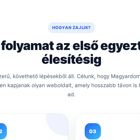
HOGYAN ZAJLIK?
 folyamat az első egyez
élesítésig
erű, követhető lépésekből áll. Célunk, hogy Magyardom
en kapjanak olyan weboldalt, amely hosszabb távon is h
ad.
2
03