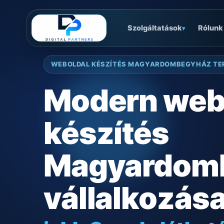
Szolgáltatások
Rólunk
▾
WEBOLDAL KÉSZÍTÉS MAGYARDOMBEGYHÁZ TE
Modern web
készítés
Magyardom
vállalkozás
jobb Google láthat