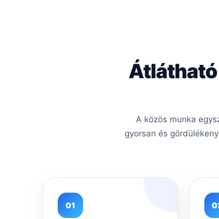
Átlátható
A közös munka egysz
gyorsan és gördülékeny
01
0