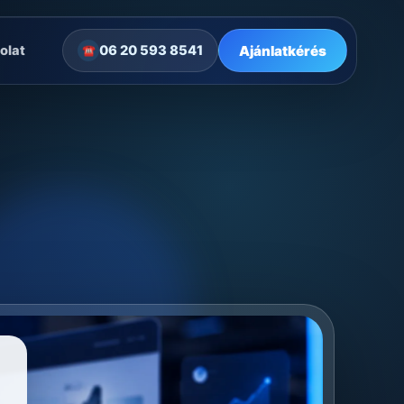
Ajánlatkérés
olat
06 20 593 8541
☎