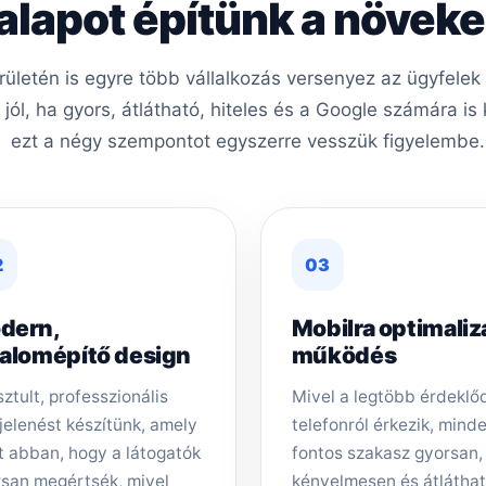
 alapot építünk a növe
etén is egyre több vállalkozás versenyez az ügyfelek
ól, ha gyors, átlátható, hiteles és a Google számára i
ezt a négy szempontot egyszerre vesszük figyelembe.
2
03
dern,
Mobilra optimaliz
zalomépítő design
működés
sztult, professzionális
Mivel a legtöbb érdeklő
elenést készítünk, amely
telefonról érkezik, mind
t abban, hogy a látogatók
fontos szakasz gyorsan,
san megértsék, mivel
kényelmesen és átlátha