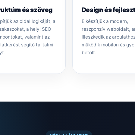
ruktúra és szöveg
Design és fejlesz
pítjük az oldal logikáját, a
Elkészítjük a modern,
zakaszokat, a helyi SEO
reszponzív weboldalt, 
mpontokat, valamint az
illeszkedik az arculathoz,
latkérést segítő tartalmi
működik mobilon és gyo
yt.
betölt.