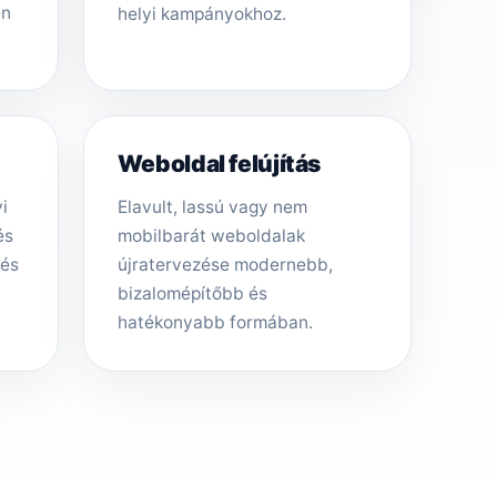
én
helyi kampányokhoz.
Weboldal felújítás
i
Elavult, lassú vagy nem
és
mobilbarát weboldalak
tés
újratervezése modernebb,
bizalomépítőbb és
hatékonyabb formában.