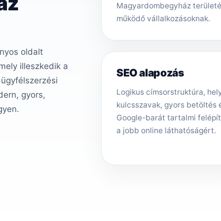
áz
Magyardombegyház terület
működő vállalkozásoknak.
nyos oldalt
ely illeszkedik a
SEO alapozás
 ügyfélszerzési
Logikus címsorstruktúra, hely
ern, gyors,
kulcsszavak, gyors betöltés 
gyen.
Google-barát tartalmi felépí
a jobb online láthatóságért.