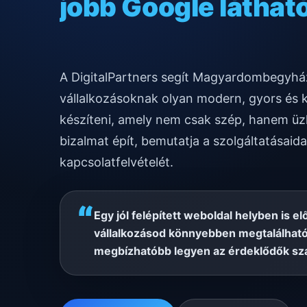
gyors mobilos mű
A DigitalPartners segít Magyardombegyhá
vállalkozásoknak olyan modern, gyors és 
készíteni, amely nem csak szép, hanem üzl
bizalmat épít, bemutatja a szolgáltatásaida
kapcsolatfelvételét.
“
Egy jól felépített weboldal helyben is el
vállalkozásod könnyebben megtalálható
megbízhatóbb legyen az érdeklődők sz