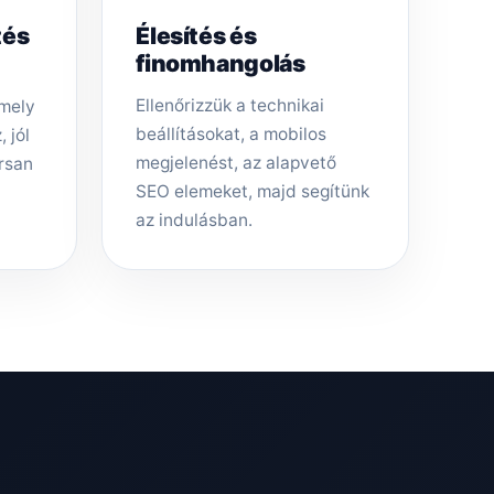
tés
Élesítés és
finomhangolás
Ellenőrizzük a technikai
amely
beállításokat, a mobilos
 jól
megjelenést, az alapvető
rsan
SEO elemeket, majd segítünk
az indulásban.