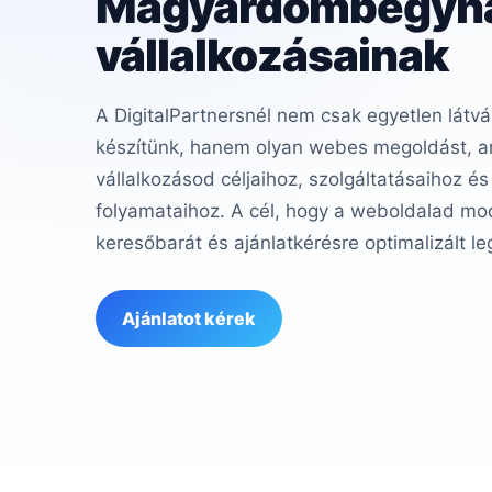
Magyardombegyh
vállalkozásainak
A DigitalPartnersnél nem csak egyetlen látvá
készítünk, hanem olyan webes megoldást, am
vállalkozásod céljaihoz, szolgáltatásaihoz és
folyamataihoz. A cél, hogy a weboldalad mod
keresőbarát és ajánlatkérésre optimalizált le
Ajánlatot kérek