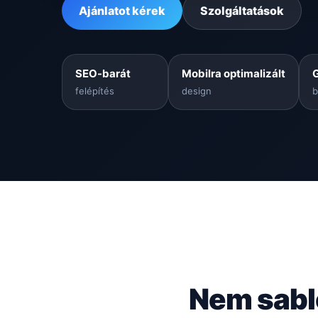
Ajánlatot kérek
Szolgáltatások
SEO-barát
Mobilra optimalizált
felépítés
design
b
Nem sabl