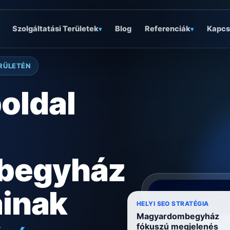
Szolgáltatási Területek
Blog
Referenciák
Kapcs
▾
▾
RÜLETÉN
oldal
begyház
ainak
óságra
HELYI SEO STRATÉGIA
Magyardombegyház
fókuszú megjelenés