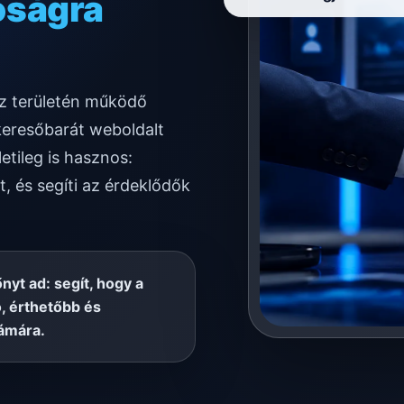
ködésre
z területén működő
keresőbarát weboldalt
etileg is hasznos:
t, és segíti az érdeklődők
őnyt ad: segít, hogy a
, érthetőbb és
ámára.