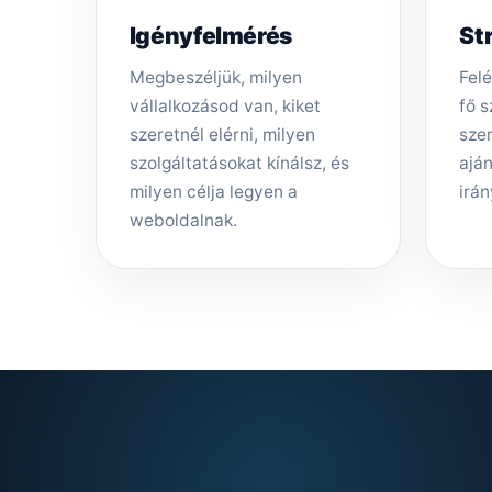
Igényfelmérés
St
Megbeszéljük, milyen
Felé
vállalkozásod van, kiket
fő s
szeretnél elérni, milyen
sze
szolgáltatásokat kínálsz, és
aján
milyen célja legyen a
irán
weboldalnak.