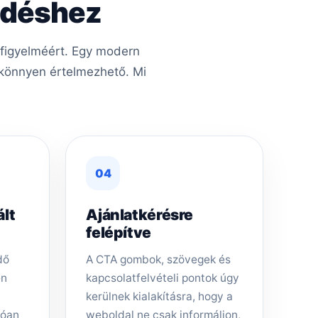
kedéshez
 figyelméért. Egy modern
s könnyen értelmezhető. Mi
04
ált
Ajánlatkérésre
felépítve
dő
A CTA gombok, szövegek és
en
kapcsolatfelvételi pontok úgy
kerülnek kialakításra, hogy a
tóan
weboldal ne csak informáljon,