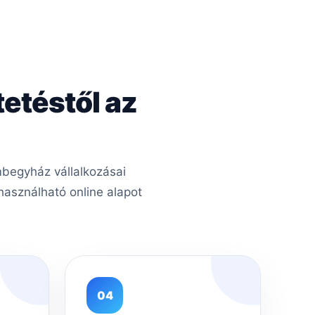
tetéstől az
begyház vállalkozásai
asználható online alapot
04