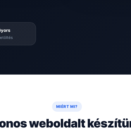
Gyors
etöltés
MIÉRT MI?
onos weboldalt készít