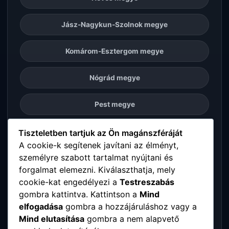
Jász-Nagykun-Szolnok megye
Komárom-Esztergom megye
Nógrád megye
Pest megye
Somogy megye
Tiszteletben tartjuk az Ön magánszféráját
A cookie-k segítenek javítani az élményt,
személyre szabott tartalmat nyújtani és
Szabolcs-Szatmár-Bereg megye
forgalmat elemezni. Kiválaszthatja, mely
cookie-kat engedélyezi a
Testreszabás
Tolna megye
gombra kattintva. Kattintson a
Mind
elfogadása
gombra a hozzájáruláshoz vagy a
Vas megye
Mind elutasítása
gombra a nem alapvető