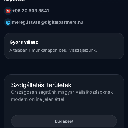
☎
+06 20 593 8541
@
mereg.istvan@digitalpartners.hu
Gyors válasz
Általában 1 munkanapon belül visszajelzünk.
Szolgáltatási területek
Országosan segítünk magyar vállalkozásoknak
modern online jelenléttel.
Budapest