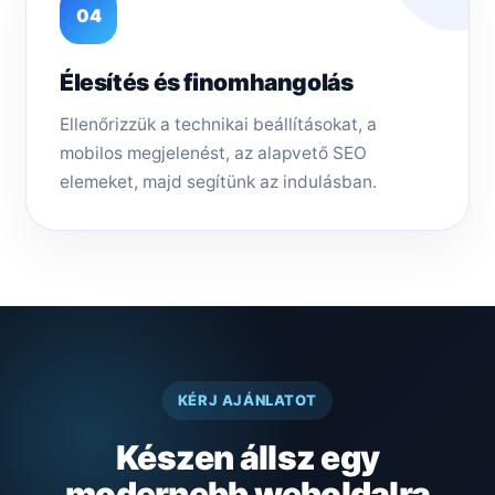
04
Élesítés és finomhangolás
Ellenőrizzük a technikai beállításokat, a
mobilos megjelenést, az alapvető SEO
elemeket, majd segítünk az indulásban.
KÉRJ AJÁNLATOT
Készen állsz egy
modernebb weboldalra