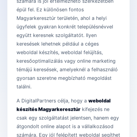
számára is jól értelmezhető szerkezetben
épül fel. Ez különösen fontos
Magyarkeresztúr területén, ahol a helyi
ügyfelek gyakran konkrét településnévvel
együtt keresnek szolgáltatót. Ilyen
keresések lehetnek például a céges
weboldal készítés, weboldal felújítás,
keresőoptimalizálás vagy online marketing
témájú keresések, amelyeknél a felhasználó
gyorsan szeretne megbízható megoldást
találni.
A DigitalPartners célja, hogy a
weboldal
készítés Magyarkeresztúr
kifejezés ne
csak egy szolgáltatást jelentsen, hanem egy
átgondolt online alapot is a vállalkozásod
számára. Egy jól felépített weboldal segíthet