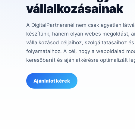
vállalkozásainak
A DigitalPartnersnél nem csak egyetlen látvá
készítünk, hanem olyan webes megoldást, am
vállalkozásod céljaihoz, szolgáltatásaihoz és
folyamataihoz. A cél, hogy a weboldalad mod
keresőbarát és ajánlatkérésre optimalizált le
Ajánlatot kérek