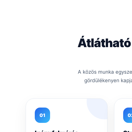
Átlátható
A közös munka egyszerű
gördülékenyen kapja
01
0