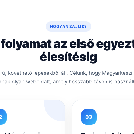
HOGYAN ZAJLIK?
 folyamat az első egyez
élesítésig
, követhető lépésekből áll. Célunk, hogy Magyarkeszi 
nak olyan weboldalt, amely hosszabb távon is használh
2
03