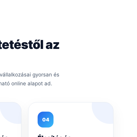
tetéstől az
vállalkozásai gyorsan és
ató online alapot ad.
04