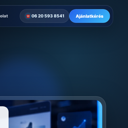
Ajánlatkérés
olat
06 20 593 8541
☎