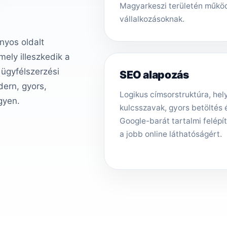
Magyarkeszi területén műkö
vállalkozásoknak.
nyos oldalt
ely illeszkedik a
 ügyfélszerzési
SEO alapozás
ern, gyors,
Logikus címsorstruktúra, hely
gyen.
kulcsszavak, gyors betöltés 
Google-barát tartalmi felépí
a jobb online láthatóságért.