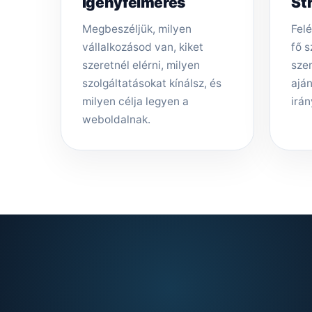
Igényfelmérés
St
Megbeszéljük, milyen
Felé
vállalkozásod van, kiket
fő s
szeretnél elérni, milyen
sze
szolgáltatásokat kínálsz, és
aján
milyen célja legyen a
irán
weboldalnak.