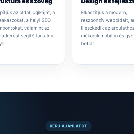
ruktúra és szöveg
Design és fejlesz
pítjük az oldal logikáját, a
Elkészítjük a modern,
zakaszokat, a helyi SEO
reszponzív weboldalt, 
mpontokat, valamint az
illeszkedik az arculathoz,
latkérést segítő tartalmi
működik mobilon és gyo
yt.
betölt.
KÉRJ AJÁNLATOT