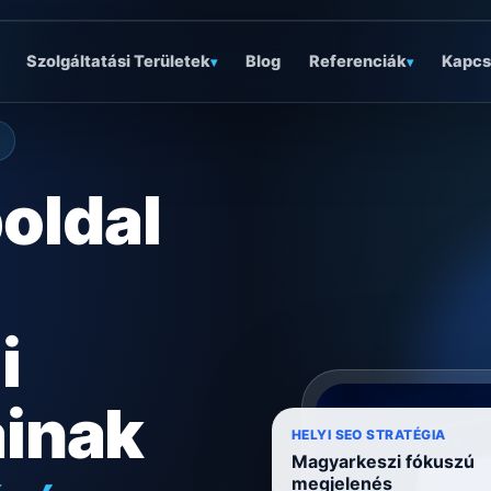
Szolgáltatási Területek
Blog
Referenciák
Kapcs
▾
▾
oldal
i
ainak
óságra
HELYI SEO STRATÉGIA
Magyarkeszi fókuszú
megjelenés