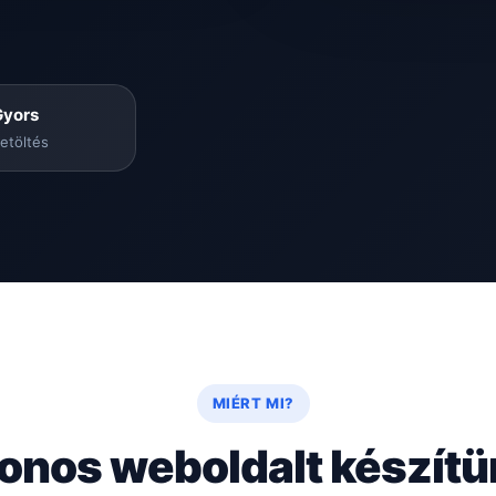
Gyors
etöltés
MIÉRT MI?
onos weboldalt készít