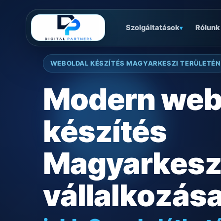
Szolgáltatások
Rólunk
▾
WEBOLDAL KÉSZÍTÉS MAGYARKESZI TERÜLETÉN
Modern web
készítés
Magyarkesz
vállalkozás
jobb Google láthat