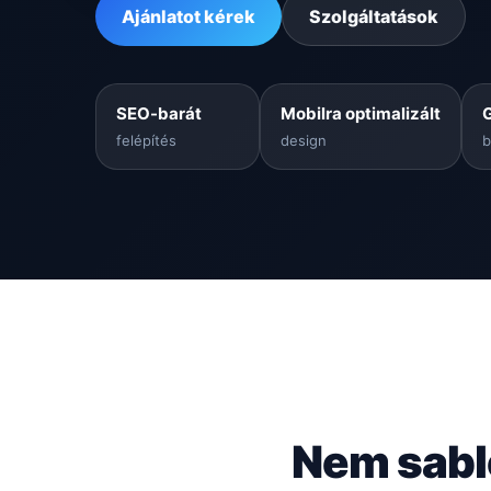
Ajánlatot kérek
Szolgáltatások
SEO-barát
Mobilra optimalizált
felépítés
design
b
Nem sabl