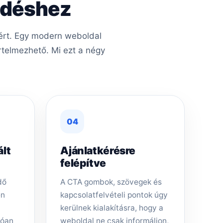
kedéshez
éért. Egy modern weboldal
rtelmezhető. Mi ezt a négy
04
ált
Ajánlatkérésre
felépítve
dő
A CTA gombok, szövegek és
en
kapcsolatfelvételi pontok úgy
kerülnek kialakításra, hogy a
tóan
weboldal ne csak informáljon,