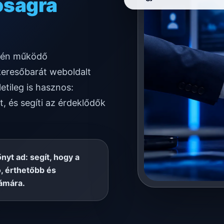
ködésre
etén működő
keresőbarát weboldalt
etileg is hasznos:
t, és segíti az érdeklődők
őnyt ad: segít, hogy a
, érthetőbb és
ámára.