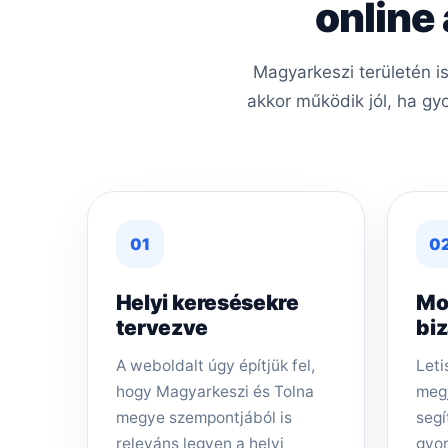
online
Magyarkeszi területén i
akkor működik jól, ha gy
01
0
Helyi keresésekre
Mo
tervezve
bi
A weboldalt úgy építjük fel,
Leti
hogy Magyarkeszi és Tolna
megj
megye szempontjából is
segí
releváns legyen a helyi
gyor