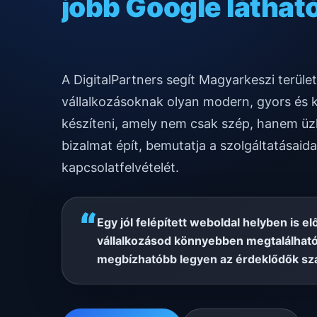
gyors mobilos mű
A DigitalPartners segít Magyarkeszi terül
vállalkozásoknak olyan modern, gyors és 
készíteni, amely nem csak szép, hanem üzl
bizalmat épít, bemutatja a szolgáltatásaida
kapcsolatfelvételét.
“
Egy jól felépített weboldal helyben is el
vállalkozásod könnyebben megtalálható
megbízhatóbb legyen az érdeklődők sz