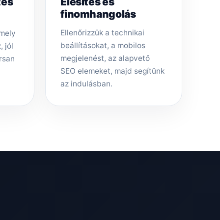
tés
Élesítés és
finomhangolás
Ellenőrizzük a technikai
amely
beállításokat, a mobilos
 jól
megjelenést, az alapvető
rsan
SEO elemeket, majd segítünk
az indulásban.