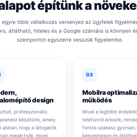
 alapot építünk a növe
s egyre több vállalkozás versenyez az ügyfelek figyelm
ors, átlátható, hiteles és a Google számára is könnyen é
szempontot egyszerre vesszük figyelembe.
2
03
dern,
Mobilra optimaliz
zalomépítő design
működés
sztult, professzionális
Mivel a legtöbb érdeklő
elenést készítünk, amely
telefonról érkezik, mind
t abban, hogy a látogatók
fontos szakasz gyorsan,
san megértsék, mivel
kényelmesen és átlátha