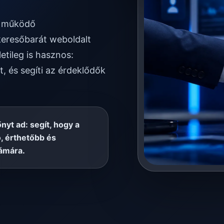
én működő
keresőbarát weboldalt
etileg is hasznos:
t, és segíti az érdeklődők
őnyt ad: segít, hogy a
, érthetőbb és
ámára.