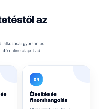
tetéstől az
llalkozásai gyorsan és
ató online alapot ad.
04
tés
Élesítés és
finomhangolás