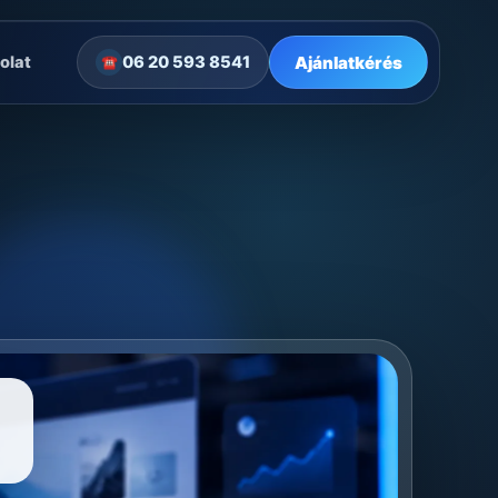
Ajánlatkérés
olat
06 20 593 8541
☎