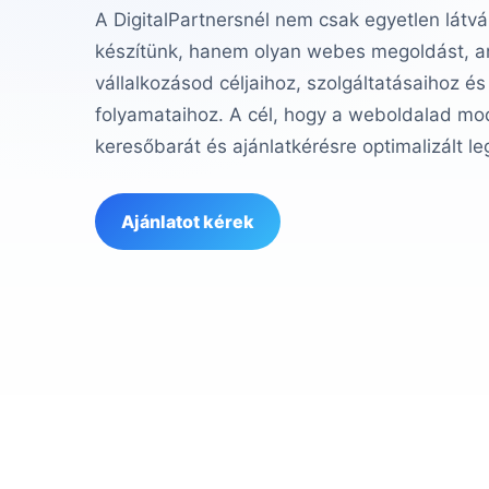
A DigitalPartnersnél nem csak egyetlen látvá
készítünk, hanem olyan webes megoldást, am
vállalkozásod céljaihoz, szolgáltatásaihoz és
folyamataihoz. A cél, hogy a weboldalad mod
keresőbarát és ajánlatkérésre optimalizált le
Ajánlatot kérek