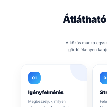
Átlátható
A közös munka egysze
gördülékenyen kapja
01
0
Igényfelmérés
St
Megbeszéljük, milyen
Felé