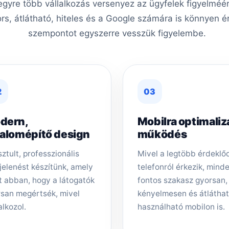
egyre több vállalkozás versenyez az ügyfelek figyelmé
ors, átlátható, hiteles és a Google számára is könnyen é
szempontot egyszerre vesszük figyelembe.
2
03
dern,
Mobilra optimaliz
zalomépítő design
működés
sztult, professzionális
Mivel a legtöbb érdeklő
elenést készítünk, amely
telefonról érkezik, mind
t abban, hogy a látogatók
fontos szakasz gyorsan,
san megértsék, mivel
kényelmesen és átlátha
alkozol.
használható mobilon is.