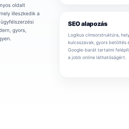
nyos oldalt
ely illeszkedik a
 ügyfélszerzési
SEO alapozás
ern, gyors,
Logikus címsorstruktúra, hely
gyen.
kulcsszavak, gyors betöltés 
Google-barát tartalmi felépí
a jobb online láthatóságért.