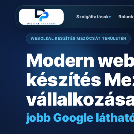
Szolgáltatások
Rólunk
▾
WEBOLDAL KÉSZÍTÉS MEZŐCSÁT TERÜLETÉN
Modern web
készítés Me
vállalkozás
jobb Google láthat
gyors mobilos mű