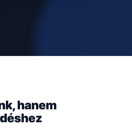
ünk, hanem
kedéshez