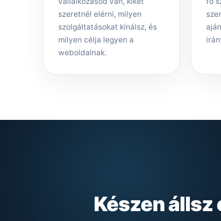
vállalkozásod van, kiket
fő s
szeretnél elérni, milyen
sze
szolgáltatásokat kínálsz, és
aján
milyen célja legyen a
irán
weboldalnak.
Készen állsz