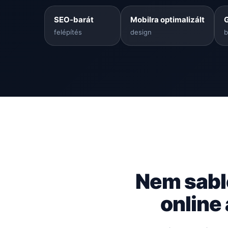
SEO-barát
Mobilra optimalizált
felépítés
design
b
Nem sabl
online