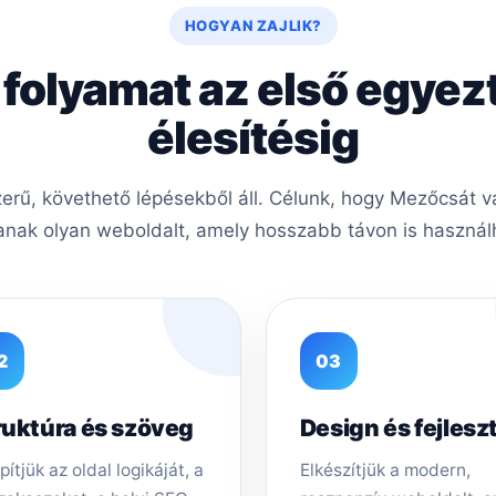
HOGYAN ZAJLIK?
 folyamat az első egyez
élesítésig
rű, követhető lépésekből áll. Célunk, hogy Mezőcsát vá
nak olyan weboldalt, amely hosszabb távon is használh
2
03
ruktúra és szöveg
Design és fejlesz
pítjük az oldal logikáját, a
Elkészítjük a modern,