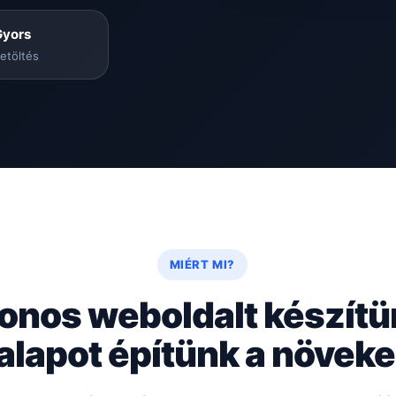
Gyors
etöltés
MIÉRT MI?
onos weboldalt készít
 alapot építünk a növe