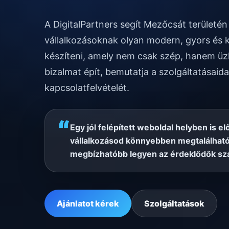
A DigitalPartners segít Mezőcsát terület
vállalkozásoknak olyan modern, gyors és 
készíteni, amely nem csak szép, hanem üzl
bizalmat épít, bemutatja a szolgáltatásaida
kapcsolatfelvételét.
“
Egy jól felépített weboldal helyben is el
vállalkozásod könnyebben megtalálható
megbízhatóbb legyen az érdeklődők sz
Ajánlatot kérek
Szolgáltatások