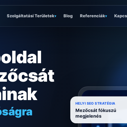
Szolgáltatási Területek
Blog
Referenciák
Kapcs
▾
▾
oldal
zőcsát
ainak
óságra
HELYI SEO STRATÉGIA
Mezőcsát fókuszú
ködésre
megjelenés