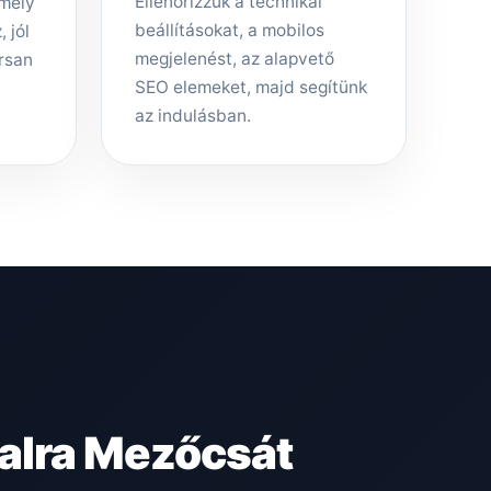
Ellenőrizzük a technikai
amely
beállításokat, a mobilos
 jól
megjelenést, az alapvető
rsan
SEO elemeket, majd segítünk
az indulásban.
alra Mezőcsát