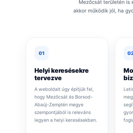
Mezőcsát területén is 
akkor működik jól, ha gy
01
0
Helyi keresésekre
Mo
tervezve
bi
A weboldalt úgy építjük fel,
Leti
hogy Mezőcsát és Borsod-
megj
Abaúj-Zemplén megye
segí
szempontjából is releváns
gyor
legyen a helyi keresésekben.
fogl