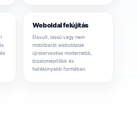
Weboldal felújítás
i
Elavult, lassú vagy nem
és
mobilbarát weboldalak
tés
újratervezése modernebb,
bizalomépítőbb és
hatékonyabb formában.