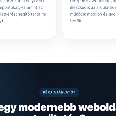
zakaszokat, a helyi SEO
reszponzív weboldalt, 
mpontokat, valamint az
illeszkedik az arculathoz,
latkérést segítő tartalmi
működik mobilon és gyo
yt.
betölt.
KÉRJ AJÁNLATOT
 egy modernebb webold