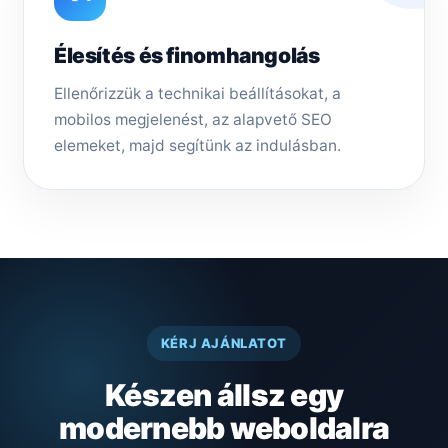
Élesítés és finomhangolás
Ellenőrizzük a technikai beállításokat, a
mobilos megjelenést, az alapvető SEO
elemeket, majd segítünk az indulásban.
KÉRJ AJÁNLATOT
Készen állsz egy
modernebb weboldalra