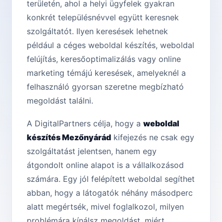
területén, ahol a helyi ügyfelek gyakran
konkrét településnévvel együtt keresnek
szolgáltatót. Ilyen keresések lehetnek
például a céges weboldal készítés, weboldal
felújítás, keresőoptimalizálás vagy online
marketing témájú keresések, amelyeknél a
felhasználó gyorsan szeretne megbízható
megoldást találni.
A DigitalPartners célja, hogy a
weboldal
készítés Mezőnyárád
kifejezés ne csak egy
szolgáltatást jelentsen, hanem egy
átgondolt online alapot is a vállalkozásod
számára. Egy jól felépített weboldal segíthet
abban, hogy a látogatók néhány másodperc
alatt megértsék, mivel foglalkozol, milyen
problémára kínálsz megoldást, miért