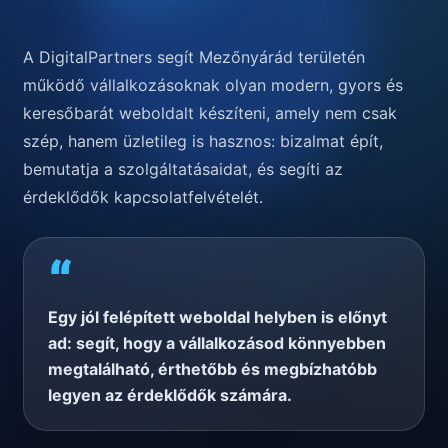
A DigitalPartners segít Mezőnyárád területén
működő vállalkozásoknak olyan modern, gyors és
keresőbarát weboldalt készíteni, amely nem csak
szép, hanem üzletileg is hasznos: bizalmat épít,
bemutatja a szolgáltatásaidat, és segíti az
érdeklődők kapcsolatfelvételét.
“
Egy jól felépített weboldal helyben is előnyt
ad: segít, hogy a vállalkozásod könnyebben
megtalálható, érthetőbb és megbízhatóbb
legyen az érdeklődők számára.