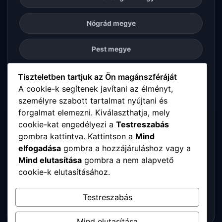
Nógrád megye
Pest megye
Somogy megye
Tiszteletben tartjuk az Ön magánszféráját
A cookie-k segítenek javítani az élményt,
személyre szabott tartalmat nyújtani és
Szabolcs-Szatmár-Bereg megye
forgalmat elemezni. Kiválaszthatja, mely
cookie-kat engedélyezi a
Testreszabás
Tolna megye
gombra kattintva. Kattintson a
Mind
elfogadása
gombra a hozzájáruláshoz vagy a
Vas megye
Mind elutasítása
gombra a nem alapvető
cookie-k elutasításához.
Veszprém megye
Testreszabás
Zala megye
Mind elutasítása