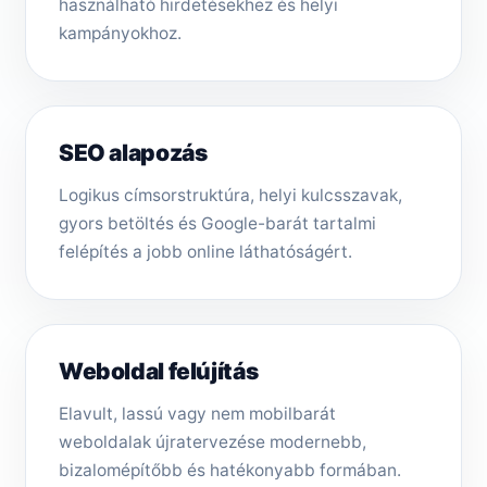
használható hirdetésekhez és helyi
kampányokhoz.
SEO alapozás
Logikus címsorstruktúra, helyi kulcsszavak,
gyors betöltés és Google-barát tartalmi
felépítés a jobb online láthatóságért.
Weboldal felújítás
Elavult, lassú vagy nem mobilbarát
weboldalak újratervezése modernebb,
bizalomépítőbb és hatékonyabb formában.