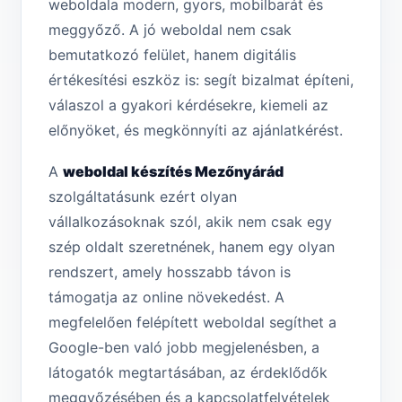
weboldala modern, gyors, mobilbarát és
meggyőző. A jó weboldal nem csak
bemutatkozó felület, hanem digitális
értékesítési eszköz is: segít bizalmat építeni,
válaszol a gyakori kérdésekre, kiemeli az
előnyöket, és megkönnyíti az ajánlatkérést.
A
weboldal készítés Mezőnyárád
szolgáltatásunk ezért olyan
vállalkozásoknak szól, akik nem csak egy
szép oldalt szeretnének, hanem egy olyan
rendszert, amely hosszabb távon is
támogatja az online növekedést. A
megfelelően felépített weboldal segíthet a
Google-ben való jobb megjelenésben, a
látogatók megtartásában, az érdeklődők
meggyőzésében és a kapcsolatfelvételek