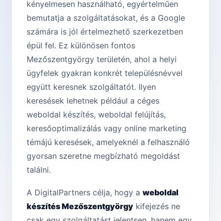
kényelmesen használható, egyértelműen
bemutatja a szolgáltatásokat, és a Google
számára is jól értelmezhető szerkezetben
épül fel. Ez különösen fontos
Mezőszentgyörgy területén, ahol a helyi
ügyfelek gyakran konkrét településnévvel
együtt keresnek szolgáltatót. Ilyen
keresések lehetnek például a céges
weboldal készítés, weboldal felújítás,
keresőoptimalizálás vagy online marketing
témájú keresések, amelyeknél a felhasználó
gyorsan szeretne megbízható megoldást
találni.
A DigitalPartners célja, hogy a
weboldal
készítés Mezőszentgyörgy
kifejezés ne
csak egy szolgáltatást jelentsen, hanem egy