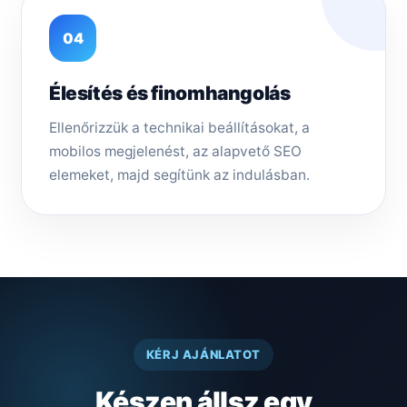
04
Élesítés és finomhangolás
Ellenőrizzük a technikai beállításokat, a
mobilos megjelenést, az alapvető SEO
elemeket, majd segítünk az indulásban.
KÉRJ AJÁNLATOT
Készen állsz egy