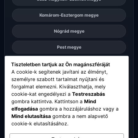
Komárom-Esztergom megye
Nógrád megye
Pest megye
Somogy megye
Tiszteletben tartjuk az Ön magánszféráját
A cookie-k segítenek javítani az élményt,
személyre szabott tartalmat nyújtani és
Szabolcs-Szatmár-Bereg megye
forgalmat elemezni. Kiválaszthatja, mely
cookie-kat engedélyezi a
Testreszabás
Tolna megye
gombra kattintva. Kattintson a
Mind
elfogadása
gombra a hozzájáruláshoz vagy a
Vas megye
Mind elutasítása
gombra a nem alapvető
cookie-k elutasításához.
Veszprém megye