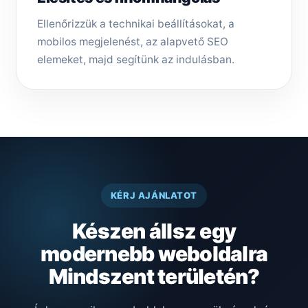
Ellenőrizzük a technikai beállításokat, a
mobilos megjelenést, az alapvető SEO
elemeket, majd segítünk az indulásban.
KÉRJ AJÁNLATOT
Készen állsz egy
modernebb weboldalra
Mindszent területén?