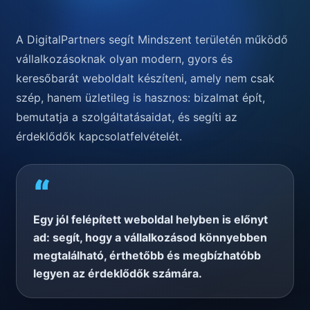
A DigitalPartners segít Mindszent területén működő
vállalkozásoknak olyan modern, gyors és
keresőbarát weboldalt készíteni, amely nem csak
szép, hanem üzletileg is hasznos: bizalmat épít,
bemutatja a szolgáltatásaidat, és segíti az
érdeklődők kapcsolatfelvételét.
“
Egy jól felépített weboldal helyben is előnyt
ad: segít, hogy a vállalkozásod könnyebben
megtalálható, érthetőbb és megbízhatóbb
legyen az érdeklődők számára.