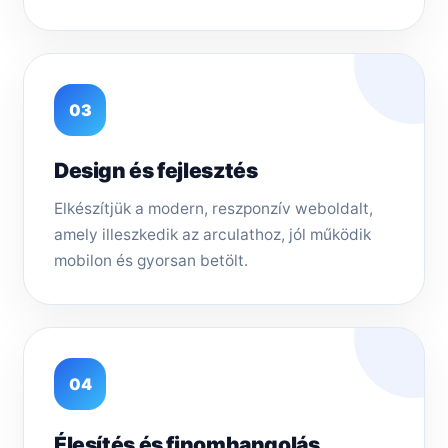
03
Design és fejlesztés
Elkészítjük a modern, reszponzív weboldalt,
amely illeszkedik az arculathoz, jól működik
mobilon és gyorsan betölt.
04
Élesítés és finomhangolás