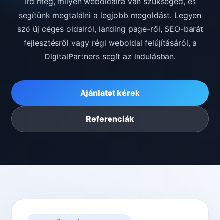
Írd meg, milyen weboldalra van szükséged, és
segítünk megtalálni a legjobb megoldást. Legyen
szó új céges oldalról, landing page-ről, SEO-barát
fejlesztésről vagy régi weboldal felújításáról, a
DigitalPartners segít az indulásban.
Ajánlatot kérek
Referenciák