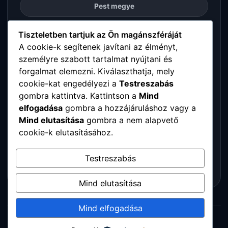
Pest megye
Somogy megye
Tiszteletben tartjuk az Ön magánszféráját
A cookie-k segítenek javítani az élményt,
személyre szabott tartalmat nyújtani és
Szabolcs-Szatmár-Bereg megye
forgalmat elemezni. Kiválaszthatja, mely
cookie-kat engedélyezi a
Testreszabás
Tolna megye
gombra kattintva. Kattintson a
Mind
elfogadása
gombra a hozzájáruláshoz vagy a
Vas megye
Mind elutasítása
gombra a nem alapvető
cookie-k elutasításához.
Veszprém megye
Testreszabás
Zala megye
Mind elutasítása
Mind elfogadása
© 2026 Digitalpartners. Minden jog fenntartva.