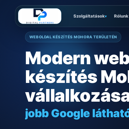
Szolgáltatások
Rólunk
▾
WEBOLDAL KÉSZÍTÉS MOHORA TERÜLETÉN
Modern web
készítés Mo
vállalkozás
jobb Google láthat
gyors mobilos mű