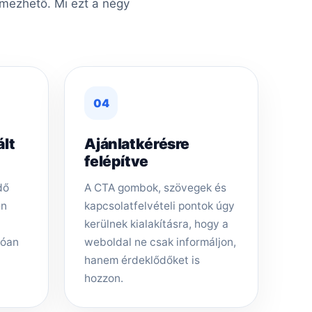
lmezhető. Mi ezt a négy
04
ált
Ajánlatkérésre
felépítve
dő
A CTA gombok, szövegek és
en
kapcsolatfelvételi pontok úgy
kerülnek kialakításra, hogy a
tóan
weboldal ne csak informáljon,
hanem érdeklődőket is
hozzon.