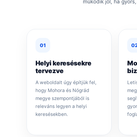
működik jól, ha gyors
01
0
Helyi keresésekre
Mo
tervezve
bi
A weboldalt úgy építjük fel,
Leti
hogy Mohora és Nógrád
megj
megye szempontjából is
segí
releváns legyen a helyi
gyor
keresésekben.
fogl