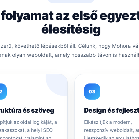
 folyamat az első egyez
élesítésig
erű, követhető lépésekből áll. Célunk, hogy Mohora vál
nak olyan weboldalt, amely hosszabb távon is használh
2
03
ruktúra és szöveg
Design és fejlesz
pítjük az oldal logikáját, a
Elkészítjük a modern,
zakaszokat, a helyi SEO
reszponzív weboldalt, 
mpontokat, valamint az
illeszkedik az arculathoz,