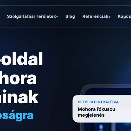
Szolgáltatási Területek
Blog
Referenciák
Kapcs
▾
▾
oldal
hora
ainak
óságra
HELYI SEO STRATÉGIA
Mohora fókuszú
ködésre
megjelenés