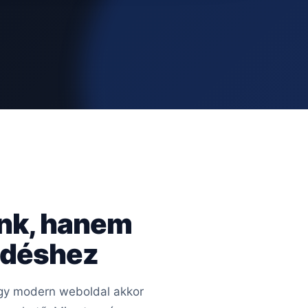
ünk, hanem
kedéshez
 Egy modern weboldal akkor