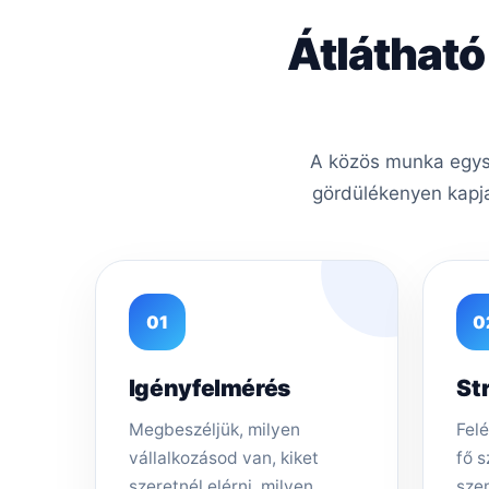
Átlátható
A közös munka egysz
gördülékenyen kapja
01
0
Igényfelmérés
St
Megbeszéljük, milyen
Felé
vállalkozásod van, kiket
fő s
szeretnél elérni, milyen
sze