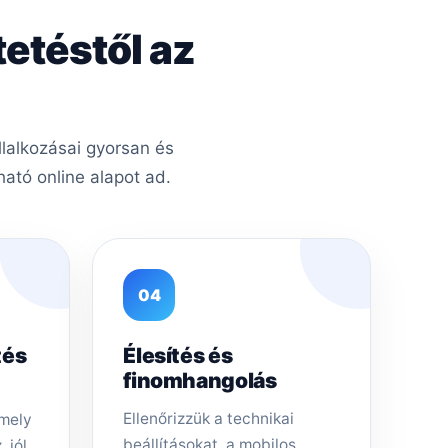
tetéstől az
lalkozásai gyorsan és
ató online alapot ad.
04
tés
Élesítés és
finomhangolás
Ellenőrizzük a technikai
amely
beállításokat, a mobilos
 jól