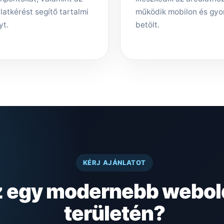
latkérést segítő tartalmi
működik mobilon és gyo
yt.
betölt.
KÉRJ AJÁNLATOT
z egy modernebb webol
területén?