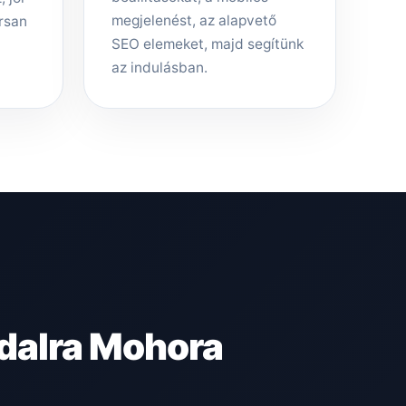
megjelenést, az alapvető
rsan
SEO elemeket, majd segítünk
az indulásban.
dalra Mohora