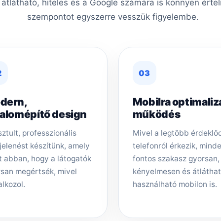
, átlátható, hiteles és a Google számára is könnyen érte
szempontot egyszerre vesszük figyelembe.
2
03
dern,
Mobilra optimaliz
zalomépítő design
működés
sztult, professzionális
Mivel a legtöbb érdeklő
elenést készítünk, amely
telefonról érkezik, mind
t abban, hogy a látogatók
fontos szakasz gyorsan,
san megértsék, mivel
kényelmesen és átlátha
alkozol.
használható mobilon is.