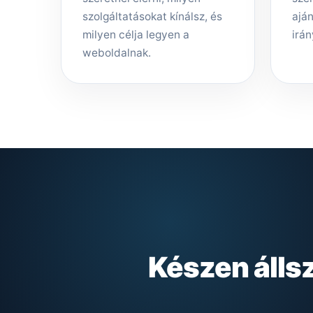
szolgáltatásokat kínálsz, és
aján
milyen célja legyen a
irán
weboldalnak.
Készen álls