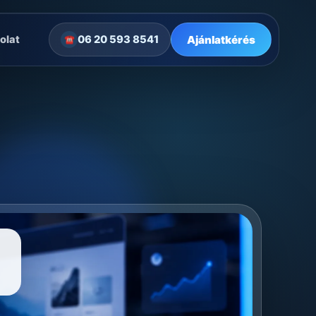
Ajánlatkérés
olat
06 20 593 8541
☎