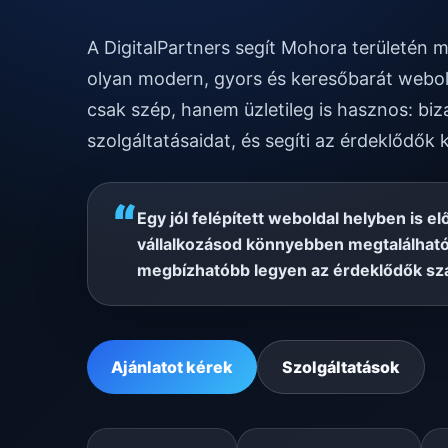
A DigitalPartners segít Mohora területén
olyan modern, gyors és keresőbarát webol
csak szép, hanem üzletileg is hasznos: biz
szolgáltatásaidat, és segíti az érdeklődők 
“
Egy jól felépített weboldal helyben is el
vállalkozásod könnyebben megtalálható
megbízhatóbb legyen az érdeklődők sz
Ajánlatot kérek
Szolgáltatások