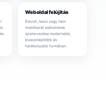
Weboldal felújítás
i
Elavult, lassú vagy nem
és
mobilbarát weboldalak
tés
újratervezése modernebb,
bizalomépítőbb és
hatékonyabb formában.