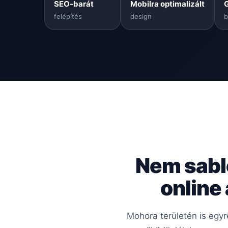
SEO-barát
Mobilra optimalizált
felépítés
design
b
Nem sabl
online
Mohora területén is egy