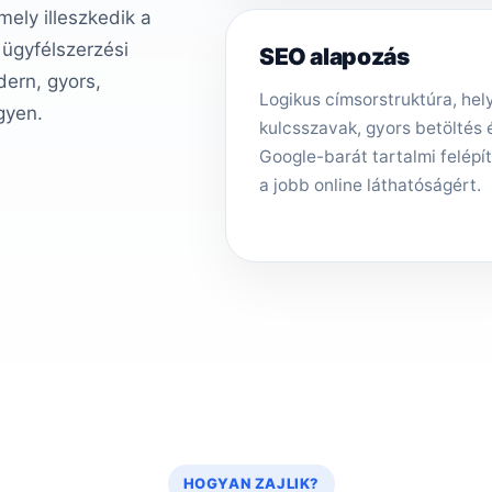
ely illeszkedik a
 ügyfélszerzési
SEO alapozás
ern, gyors,
Logikus címsorstruktúra, hely
gyen.
kulcsszavak, gyors betöltés 
Google-barát tartalmi felépí
a jobb online láthatóságért.
HOGYAN ZAJLIK?