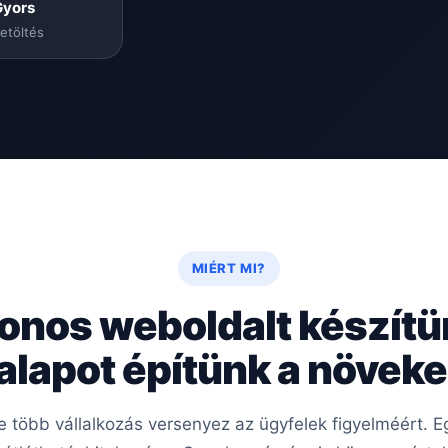
Gyors
etöltés
MIÉRT MI?
onos weboldalt készít
 alapot építünk a növe
re több vállalkozás versenyez az ügyfelek figyelméért.