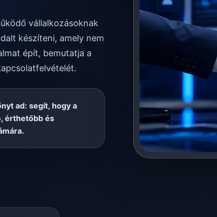
 működő vállalkozásoknak
dalt készíteni, amely nem
almat épít, bemutatja a
kapcsolatfelvételét.
őnyt ad: segít, hogy a
, érthetőbb és
ámára.