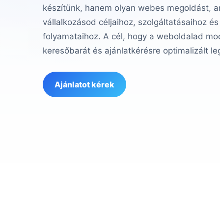
készítünk, hanem olyan webes megoldást, am
vállalkozásod céljaihoz, szolgáltatásaihoz és
folyamataihoz. A cél, hogy a weboldalad mod
keresőbarát és ajánlatkérésre optimalizált le
Ajánlatot kérek