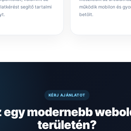
latkérést segítő tartalmi
működik mobilon és gyo
yt.
betölt.
KÉRJ AJÁNLATOT
z egy modernebb webol
területén?