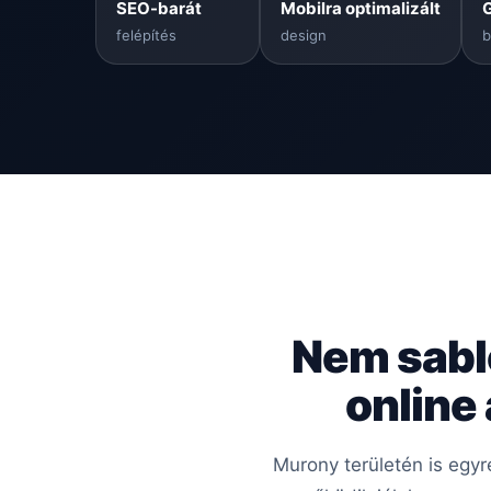
SEO-barát
Mobilra optimalizált
felépítés
design
b
Nem sabl
online
Murony területén is egy