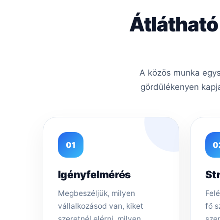
Átlátható
A közös munka egysz
gördülékenyen kapja
01
0
Igényfelmérés
St
Megbeszéljük, milyen
Felé
vállalkozásod van, kiket
fő s
szeretnél elérni, milyen
sze