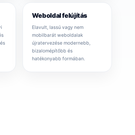
Weboldal felújítás
i
Elavult, lassú vagy nem
és
mobilbarát weboldalak
tés
újratervezése modernebb,
bizalomépítőbb és
hatékonyabb formában.