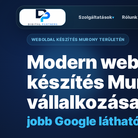
Szolgáltatások
Rólunk
▾
WEBOLDAL KÉSZÍTÉS MURONY TERÜLETÉN
Modern web
készítés Mu
vállalkozás
jobb Google láthat
gyors mobilos mű