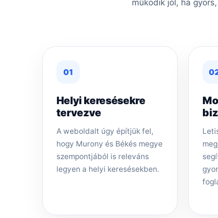
működik jól, ha gyors
01
0
Helyi keresésekre
Mo
tervezve
bi
A weboldalt úgy építjük fel,
Leti
hogy Murony és Békés megye
megj
szempontjából is releváns
segí
legyen a helyi keresésekben.
gyor
fogl