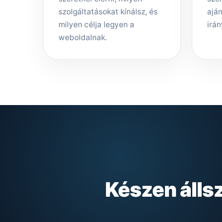
szolgáltatásokat kínálsz, és
aján
milyen célja legyen a
irán
weboldalnak.
Készen álls