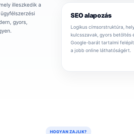
ely illeszkedik a
 ügyfélszerzési
SEO alapozás
ern, gyors,
Logikus címsorstruktúra, hely
gyen.
kulcsszavak, gyors betöltés 
Google-barát tartalmi felépí
a jobb online láthatóságért.
HOGYAN ZAJLIK?