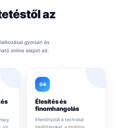
tetéstől az
lalkozásai gyorsan és
ató online alapot ad.
04
tés
Élesítés és
finomhangolás
Ellenőrizzük a technikai
amely
beállításokat, a mobilos
 jól