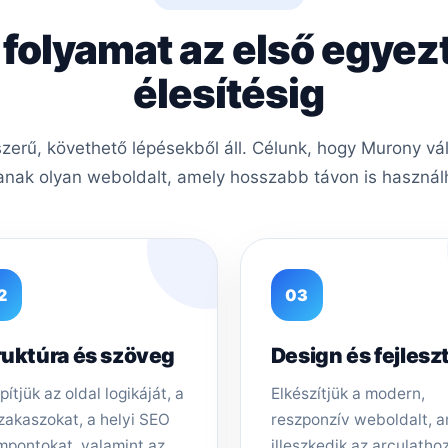
 folyamat az első egyez
élesítésig
erű, követhető lépésekből áll. Célunk, hogy Murony vál
nak olyan weboldalt, amely hosszabb távon is használh
2
03
ruktúra és szöveg
Design és fejlesz
pítjük az oldal logikáját, a
Elkészítjük a modern,
zakaszokat, a helyi SEO
reszponzív weboldalt, 
mpontokat, valamint az
illeszkedik az arculathoz,