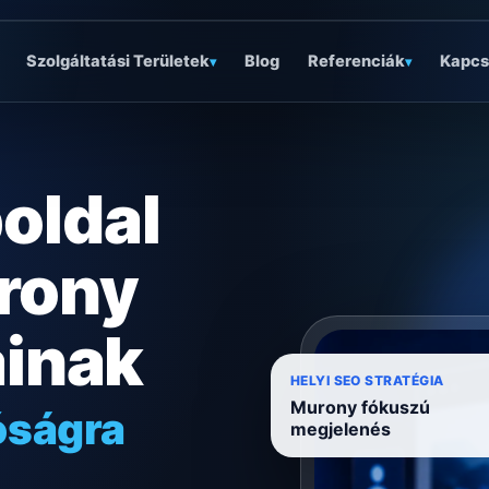
Szolgáltatási Területek
Blog
Referenciák
Kapcs
▾
▾
oldal
rony
ainak
óságra
HELYI SEO STRATÉGIA
Murony fókuszú
ködésre
megjelenés