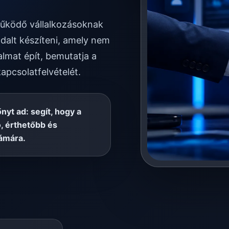
működő vállalkozásoknak
dalt készíteni, amely nem
almat épít, bemutatja a
kapcsolatfelvételét.
őnyt ad: segít, hogy a
, érthetőbb és
ámára.