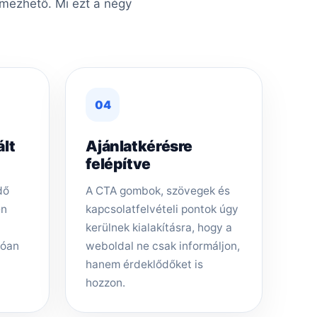
lmezhető. Mi ezt a négy
04
ált
Ajánlatkérésre
felépítve
dő
A CTA gombok, szövegek és
en
kapcsolatfelvételi pontok úgy
kerülnek kialakításra, hogy a
tóan
weboldal ne csak informáljon,
hanem érdeklődőket is
hozzon.