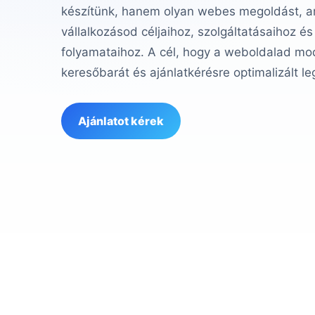
készítünk, hanem olyan webes megoldást, am
vállalkozásod céljaihoz, szolgáltatásaihoz és
folyamataihoz. A cél, hogy a weboldalad mod
keresőbarát és ajánlatkérésre optimalizált le
Ajánlatot kérek