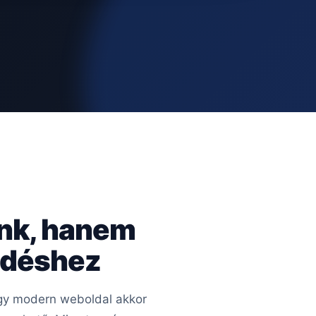
ünk, hanem
kedéshez
 Egy modern weboldal akkor