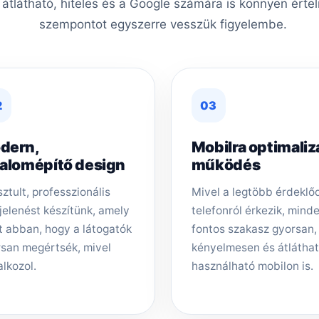
, átlátható, hiteles és a Google számára is könnyen érte
szempontot egyszerre vesszük figyelembe.
2
03
dern,
Mobilra optimaliz
zalomépítő design
működés
sztult, professzionális
Mivel a legtöbb érdeklő
elenést készítünk, amely
telefonról érkezik, mind
t abban, hogy a látogatók
fontos szakasz gyorsan,
san megértsék, mivel
kényelmesen és átlátha
alkozol.
használható mobilon is.