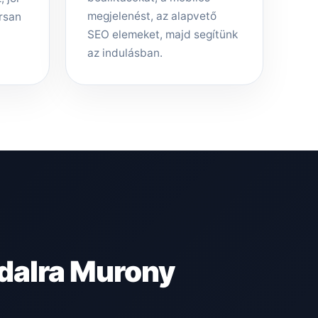
megjelenést, az alapvető
rsan
SEO elemeket, majd segítünk
az indulásban.
dalra Murony