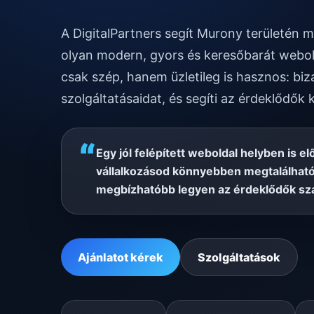
A DigitalPartners segít Murony területén 
olyan modern, gyors és keresőbarát webol
csak szép, hanem üzletileg is hasznos: biz
szolgáltatásaidat, és segíti az érdeklődők 
“
Egy jól felépített weboldal helyben is el
vállalkozásod könnyebben megtalálható
megbízhatóbb legyen az érdeklődők sz
Ajánlatot kérek
Szolgáltatások