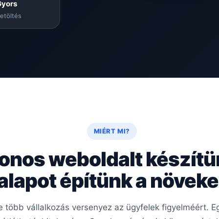
Gyors
etöltés
MIÉRT MI?
onos weboldalt készít
 alapot építünk a növe
re több vállalkozás versenyez az ügyfelek figyelméért.