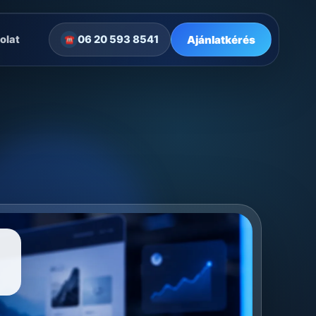
Ajánlatkérés
olat
06 20 593 8541
☎