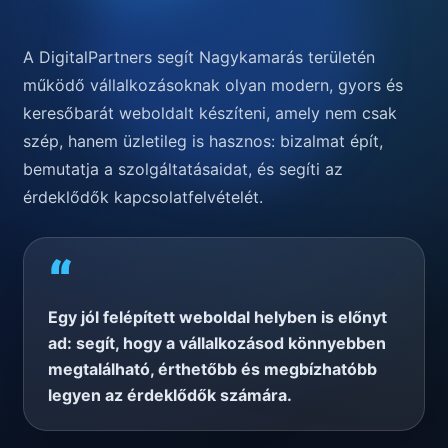
A DigitalPartners segít Nagykamarás területén
működő vállalkozásoknak olyan modern, gyors és
keresőbarát weboldalt készíteni, amely nem csak
szép, hanem üzletileg is hasznos: bizalmat épít,
bemutatja a szolgáltatásaidat, és segíti az
érdeklődők kapcsolatfelvételét.
“
Egy jól felépített weboldal helyben is előnyt
ad: segít, hogy a vállalkozásod könnyebben
megtalálható, érthetőbb és megbízhatóbb
legyen az érdeklődők számára.