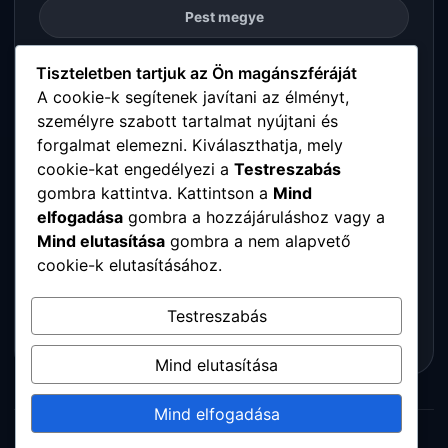
Pest megye
Somogy megye
Tiszteletben tartjuk az Ön magánszféráját
A cookie-k segítenek javítani az élményt,
személyre szabott tartalmat nyújtani és
Szabolcs-Szatmár-Bereg megye
forgalmat elemezni. Kiválaszthatja, mely
cookie-kat engedélyezi a
Testreszabás
Tolna megye
gombra kattintva. Kattintson a
Mind
elfogadása
gombra a hozzájáruláshoz vagy a
Vas megye
Mind elutasítása
gombra a nem alapvető
cookie-k elutasításához.
Veszprém megye
Testreszabás
Zala megye
Mind elutasítása
Mind elfogadása
© 2026 Digitalpartners. Minden jog fenntartva.