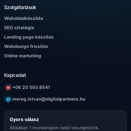
Szolgáltatások
Weboldalkészítés
SEO stratégia
Landing page készítés
Webdesign frissítés
Online marketing
Kapcsolat
☎
+06 20 593 8541
@
mereg.istvan@digitalpartners.hu
Gyors válasz
Általában 1 munkanapon belül visszajelzünk.