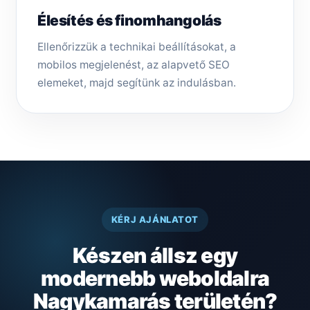
Élesítés és finomhangolás
Ellenőrizzük a technikai beállításokat, a
mobilos megjelenést, az alapvető SEO
elemeket, majd segítünk az indulásban.
KÉRJ AJÁNLATOT
Készen állsz egy
modernebb weboldalra
Nagykamarás területén?