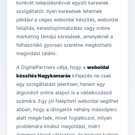
konkrét településnévvel együtt keresnek
szolgáltatót. Ilyen keresések lehetnek
például a céges weboldal készítés, weboldal
felújítás, keresőoptimalizálás vagy online
marketing témájú keresések, amelyeknél a
felhasználó gyorsan szeretne megbízható
megoldást találni.
A DigitalPartners célja, hogy a
weboldal
készítés Nagykamarás
kifejezés ne csak
egy szolgáltatást jelentsen, hanem egy
átgondolt online alapot is a vállalkozásod
számára. Egy jól felépített weboldal segíthet
abban, hogy a látogatók néhány másodperc
alatt megértsék, mivel foglalkozol, milyen
problémára kínálsz megoldást, miért
érdemes téged választani, és hogyan tudnak