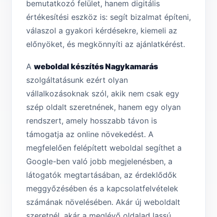
bemutatkozó felület, hanem digitális
értékesítési eszköz is: segít bizalmat építeni,
válaszol a gyakori kérdésekre, kiemeli az
előnyöket, és megkönnyíti az ajánlatkérést.
A
weboldal készítés Nagykamarás
szolgáltatásunk ezért olyan
vállalkozásoknak szól, akik nem csak egy
szép oldalt szeretnének, hanem egy olyan
rendszert, amely hosszabb távon is
támogatja az online növekedést. A
megfelelően felépített weboldal segíthet a
Google-ben való jobb megjelenésben, a
látogatók megtartásában, az érdeklődők
meggyőzésében és a kapcsolatfelvételek
számának növelésében. Akár új weboldalt
szeretnél, akár a meglévő oldalad lassú,