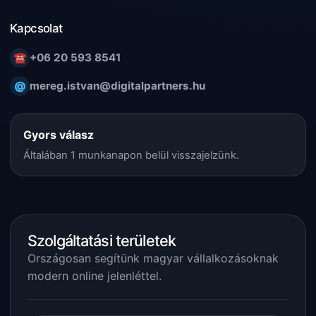
Kapcsolat
☎
+06 20 593 8541
@
mereg.istvan@digitalpartners.hu
Gyors válasz
Általában 1 munkanapon belül visszajelzünk.
Szolgáltatási területek
Országosan segítünk magyar vállalkozásoknak
modern online jelenléttel.