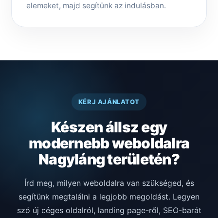
elemeket, majd segítünk az indulásban.
KÉRJ AJÁNLATOT
Készen állsz egy
modernebb weboldalra
Nagyláng területén?
Írd meg, milyen weboldalra van szükséged, és
segítünk megtalálni a legjobb megoldást. Legyen
szó új céges oldalról, landing page-ről, SEO-barát