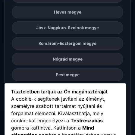
Heves megye
Jász-Nagykun-Szolnok megye
Komárom-Esztergom megye
Nógrád megye
Pest megye
Somogy megye
Tiszteletben tartjuk az Ön magánszféráját
A cookie-k segítenek javítani az élményt,
személyre szabott tartalmat nyújtani és
Szabolcs-Szatmár-Bereg megye
forgalmat elemezni. Kiválaszthatja, mely
cookie-kat engedélyezi a
Testreszabás
Tolna megye
gombra kattintva. Kattintson a
Mind