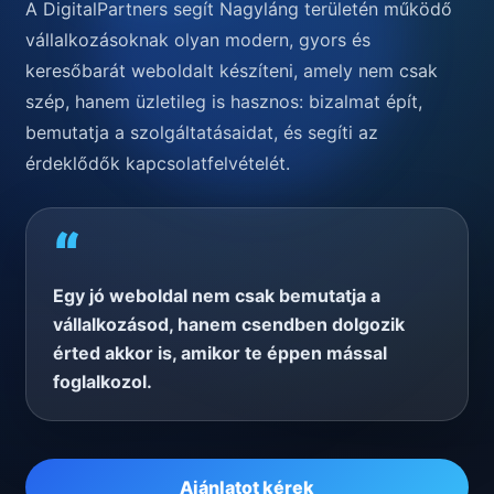
A DigitalPartners segít Nagyláng területén működő
vállalkozásoknak olyan modern, gyors és
keresőbarát weboldalt készíteni, amely nem csak
szép, hanem üzletileg is hasznos: bizalmat épít,
bemutatja a szolgáltatásaidat, és segíti az
érdeklődők kapcsolatfelvételét.
“
Egy jó weboldal nem csak bemutatja a
vállalkozásod, hanem csendben dolgozik
érted akkor is, amikor te éppen mással
foglalkozol.
Ajánlatot kérek