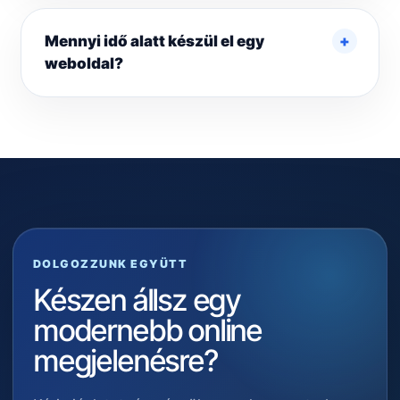
Mennyi idő alatt készül el egy
weboldal?
DOLGOZZUNK EGYÜTT
Készen állsz egy
modernebb online
megjelenésre?