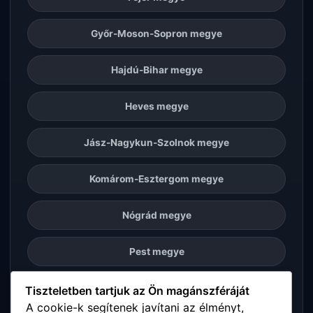
Győr-Moson-Sopron megye
Hajdú-Bihar megye
Heves megye
Jász-Nagykun-Szolnok megye
Komárom-Esztergom megye
Nógrád megye
Pest megye
Somogy megye
Tiszteletben tartjuk az Ön magánszféráját
A cookie-k segítenek javítani az élményt,