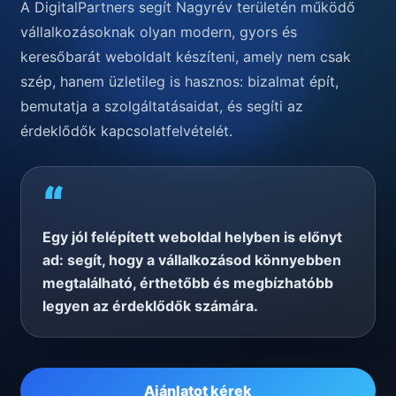
A DigitalPartners segít Nagyrév területén működő
vállalkozásoknak olyan modern, gyors és
keresőbarát weboldalt készíteni, amely nem csak
szép, hanem üzletileg is hasznos: bizalmat épít,
bemutatja a szolgáltatásaidat, és segíti az
érdeklődők kapcsolatfelvételét.
“
Egy jól felépített weboldal helyben is előnyt
ad: segít, hogy a vállalkozásod könnyebben
megtalálható, érthetőbb és megbízhatóbb
legyen az érdeklődők számára.
Ajánlatot kérek