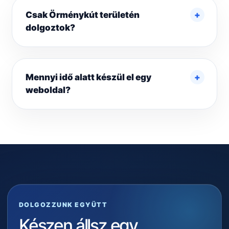
Csak Örménykút területén
dolgoztok?
Mennyi idő alatt készül el egy
weboldal?
DOLGOZZUNK EGYÜTT
Készen állsz egy