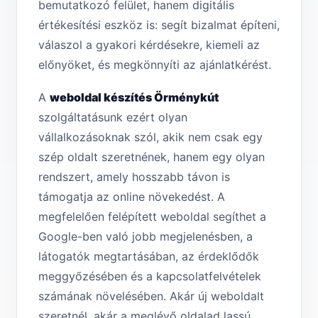
bemutatkozó felület, hanem digitális
értékesítési eszköz is: segít bizalmat építeni,
válaszol a gyakori kérdésekre, kiemeli az
előnyöket, és megkönnyíti az ajánlatkérést.
A
weboldal készítés Örménykút
szolgáltatásunk ezért olyan
vállalkozásoknak szól, akik nem csak egy
szép oldalt szeretnének, hanem egy olyan
rendszert, amely hosszabb távon is
támogatja az online növekedést. A
megfelelően felépített weboldal segíthet a
Google-ben való jobb megjelenésben, a
látogatók megtartásában, az érdeklődők
meggyőzésében és a kapcsolatfelvételek
számának növelésében. Akár új weboldalt
szeretnél, akár a meglévő oldalad lassú,