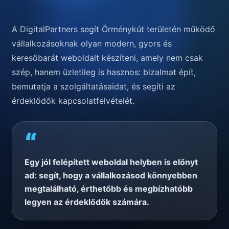
A DigitalPartners segít Örménykút területén működő
vállalkozásoknak olyan modern, gyors és
keresőbarát weboldalt készíteni, amely nem csak
szép, hanem üzletileg is hasznos: bizalmat épít,
bemutatja a szolgáltatásaidat, és segíti az
érdeklődők kapcsolatfelvételét.
“
Egy jól felépített weboldal helyben is előnyt
ad: segít, hogy a vállalkozásod könnyebben
megtalálható, érthetőbb és megbízhatóbb
legyen az érdeklődők számára.