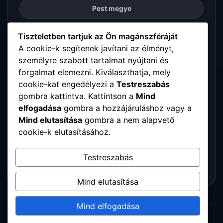
Pest megye
Somogy megye
Tiszteletben tartjuk az Ön magánszféráját
A cookie-k segítenek javítani az élményt,
személyre szabott tartalmat nyújtani és
Szabolcs-Szatmár-Bereg megye
forgalmat elemezni. Kiválaszthatja, mely
cookie-kat engedélyezi a
Testreszabás
Tolna megye
gombra kattintva. Kattintson a
Mind
elfogadása
gombra a hozzájáruláshoz vagy a
Vas megye
Mind elutasítása
gombra a nem alapvető
cookie-k elutasításához.
Veszprém megye
Testreszabás
Zala megye
Mind elutasítása
Mind elfogadása
© 2026 Digitalpartners. Minden jog fenntartva.