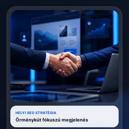
HELYI SEO STRATÉGIA
Örménykút fókuszú megjelenés