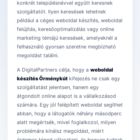
konkrét településnévvel együtt keresnek
szolgáltatót. Ilyen keresések lehetnek
például a céges weboldal készítés, weboldal
felújítás, keresőoptimalizálás vagy online
marketing témájú keresések, amelyeknél a
felhasználó gyorsan szeretne megbízható
megoldást találni.
A DigitalPartners célja, hogy a
weboldal
készítés Örménykút
kifejezés ne csak egy
szolgáltatást jelentsen, hanem egy
átgondolt online alapot is a vállalkozásod
számára. Egy jól felépített weboldal segíthet
abban, hogy a látogatók néhány másodperc
alatt megértsék, mivel foglalkozol, milyen
problémára kínálsz megoldást, miért
érdemes téged választani, és hogyan tudnak