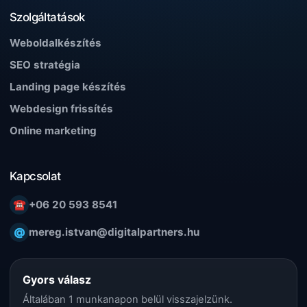
Szolgáltatások
Weboldalkészítés
SEO stratégia
Landing page készítés
Webdesign frissítés
Online marketing
Kapcsolat
☎
+06 20 593 8541
@
mereg.istvan@digitalpartners.hu
Gyors válasz
Általában 1 munkanapon belül visszajelzünk.