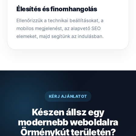
Élesítés és finomhangolás
Ellenőrizzük a technikai beállításokat, a
mobilos megjelenést, az alapvető SEO
elemeket, majd segítünk az indulásban.
KÉRJ AJÁNLATOT
Készen állsz egy
modernebb weboldalra
Örménykút területén?