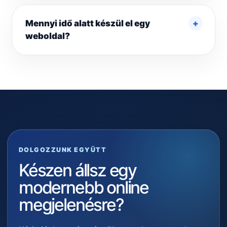
Mennyi idő alatt készül el egy
weboldal?
DOLGOZZUNK EGYÜTT
Készen állsz egy
modernebb online
megjelenésre?