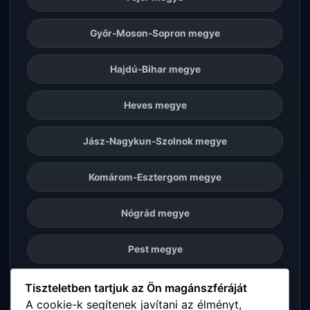
Győr-Moson-Sopron megye
Hajdú-Bihar megye
Heves megye
Jász-Nagykun-Szolnok megye
Komárom-Esztergom megye
Nógrád megye
Pest megye
Somogy megye
Tiszteletben tartjuk az Ön magánszféráját
A cookie-k segítenek javítani az élményt,