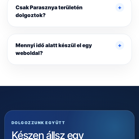
Csak Parasznya területén
dolgoztok?
Mennyi idő alatt készül el egy
weboldal?
DOLGOZZUNK EGYÜTT
Készen állsz egy