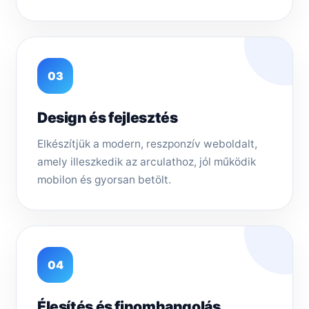
03
Design és fejlesztés
Elkészítjük a modern, reszponzív weboldalt,
amely illeszkedik az arculathoz, jól működik
mobilon és gyorsan betölt.
04
Élesítés és finomhangolás