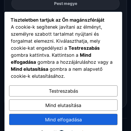
Pest megye
Somogy megye
Tiszteletben tartjuk az Ön magánszféráját
A cookie-k segítenek javítani az élményt,
személyre szabott tartalmat nyújtani és
Szabolcs-Szatmár-Bereg megye
forgalmat elemezni. Kiválaszthatja, mely
cookie-kat engedélyezi a
Testreszabás
Tolna megye
gombra kattintva. Kattintson a
Mind
elfogadása
gombra a hozzájáruláshoz vagy a
Vas megye
Mind elutasítása
gombra a nem alapvető
cookie-k elutasításához.
Veszprém megye
Testreszabás
Zala megye
Mind elutasítása
Mind elfogadása
© 2026 Digitalpartners. Minden jog fenntartva.