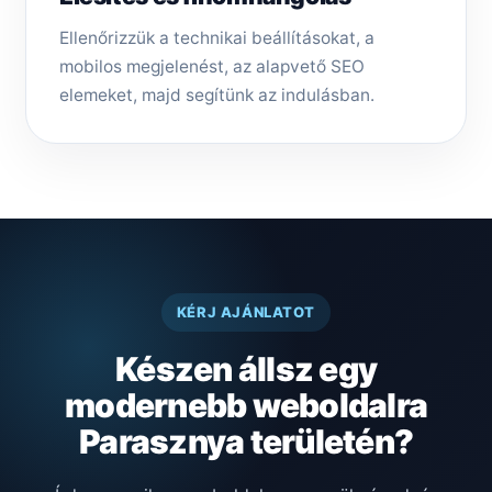
Ellenőrizzük a technikai beállításokat, a
mobilos megjelenést, az alapvető SEO
elemeket, majd segítünk az indulásban.
KÉRJ AJÁNLATOT
Készen állsz egy
modernebb weboldalra
Parasznya területén?