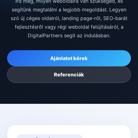
Írd meg, milyen weboldalra van szükséged, és
segítünk megtalálni a legjobb megoldást. Legyen
szó új céges oldalról, landing page-ről, SEO-barát
fejlesztésről vagy régi weboldal felújításáról, a
DigitalPartners segít az indulásban.
Ajánlatot kérek
Referenciák