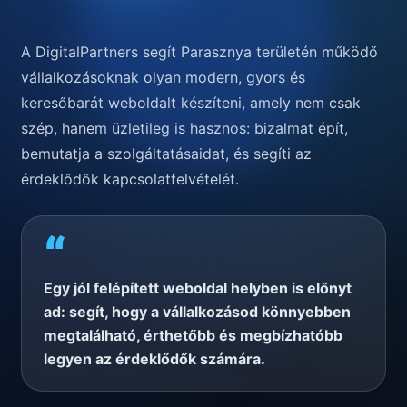
A DigitalPartners segít Parasznya területén működő
vállalkozásoknak olyan modern, gyors és
keresőbarát weboldalt készíteni, amely nem csak
szép, hanem üzletileg is hasznos: bizalmat épít,
bemutatja a szolgáltatásaidat, és segíti az
érdeklődők kapcsolatfelvételét.
“
Egy jól felépített weboldal helyben is előnyt
ad: segít, hogy a vállalkozásod könnyebben
megtalálható, érthetőbb és megbízhatóbb
legyen az érdeklődők számára.