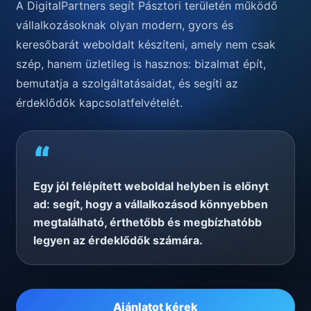
A DigitalPartners segít Pásztori területén működő
vállalkozásoknak olyan modern, gyors és
keresőbarát weboldalt készíteni, amely nem csak
szép, hanem üzletileg is hasznos: bizalmat épít,
bemutatja a szolgáltatásaidat, és segíti az
érdeklődők kapcsolatfelvételét.
“
Egy jól felépített weboldal helyben is előnyt
ad: segít, hogy a vállalkozásod könnyebben
megtalálható, érthetőbb és megbízhatóbb
legyen az érdeklődők számára.
Ajánlatot kérek