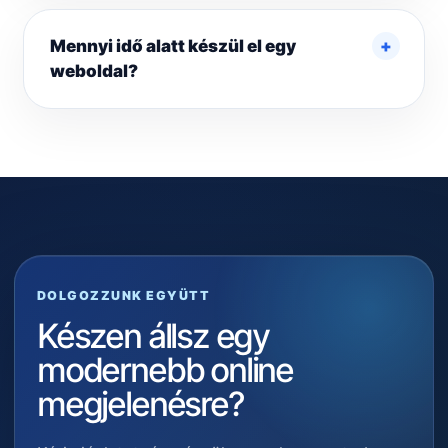
Mennyi idő alatt készül el egy
weboldal?
DOLGOZZUNK EGYÜTT
Készen állsz egy
modernebb online
megjelenésre?