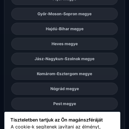
Győr-Moson-Sopron megye
Hajdú-Bihar megye
Heves megye
Jász-Nagykun-Szolnok megye
Komárom-Esztergom megye
Nógrád megye
Pest megye
Somogy megye
Tiszteletben tartjuk az Ön magánszféráját
A cookie-k segítenek javítani az élményt,