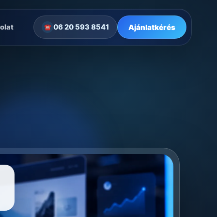
Ajánlatkérés
olat
06 20 593 8541
☎