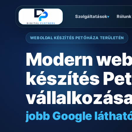
Szolgáltatások
Rólunk
▾
WEBOLDAL KÉSZÍTÉS PETŐHÁZA TERÜLETÉN
Modern web
készítés Pe
vállalkozás
jobb Google láthat
gyors mobilos mű