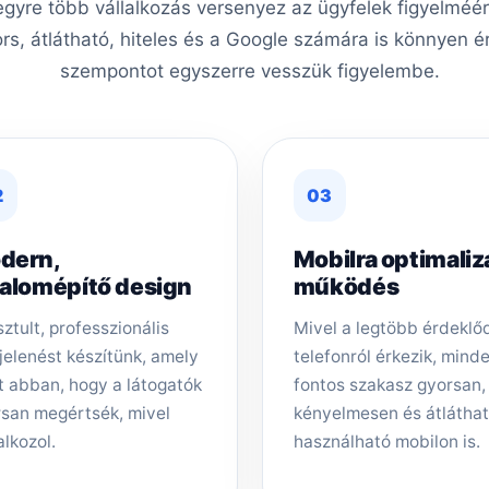
 egyre több vállalkozás versenyez az ügyfelek figyelmé
ors, átlátható, hiteles és a Google számára is könnyen é
szempontot egyszerre vesszük figyelembe.
2
03
dern,
Mobilra optimaliz
zalomépítő design
működés
sztult, professzionális
Mivel a legtöbb érdeklő
elenést készítünk, amely
telefonról érkezik, mind
t abban, hogy a látogatók
fontos szakasz gyorsan,
san megértsék, mivel
kényelmesen és átlátha
alkozol.
használható mobilon is.