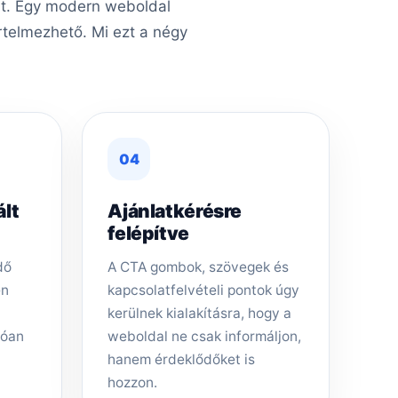
ért. Egy modern weboldal
rtelmezhető. Mi ezt a négy
04
ált
Ajánlatkérésre
felépítve
dő
A CTA gombok, szövegek és
en
kapcsolatfelvételi pontok úgy
kerülnek kialakításra, hogy a
tóan
weboldal ne csak informáljon,
hanem érdeklődőket is
hozzon.