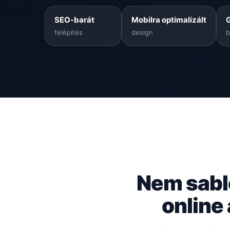
SEO-barát
Mobilra optimalizált
felépítés
design
b
Nem sabl
online