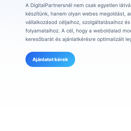
A DigitalPartnersnél nem csak egyetlen látvá
készítünk, hanem olyan webes megoldást, am
vállalkozásod céljaihoz, szolgáltatásaihoz és
folyamataihoz. A cél, hogy a weboldalad mod
keresőbarát és ajánlatkérésre optimalizált le
Ajánlatot kérek