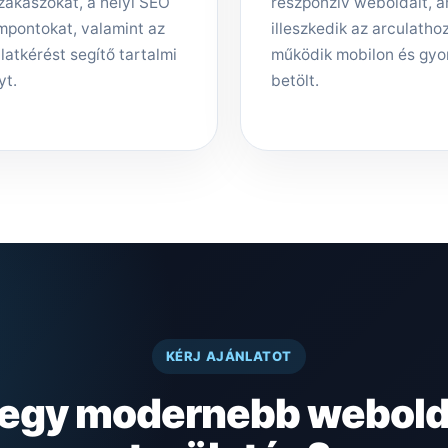
zakaszokat, a helyi SEO
reszponzív weboldalt, 
mpontokat, valamint az
illeszkedik az arculathoz,
latkérést segítő tartalmi
működik mobilon és gyo
yt.
betölt.
KÉRJ AJÁNLATOT
 egy modernebb webold