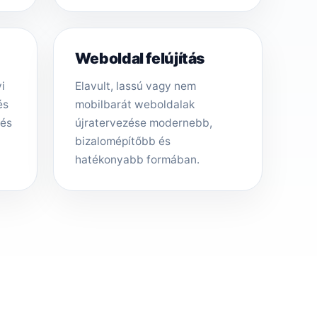
Weboldal felújítás
i
Elavult, lassú vagy nem
és
mobilbarát weboldalak
tés
újratervezése modernebb,
bizalomépítőbb és
hatékonyabb formában.