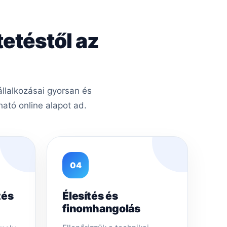
tetéstől az
llalkozásai gyorsan és
ató online alapot ad.
04
tés
Élesítés és
finomhangolás