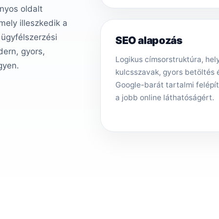
nyos oldalt
ely illeszkedik a
 ügyfélszerzési
SEO alapozás
ern, gyors,
Logikus címsorstruktúra, hely
gyen.
kulcsszavak, gyors betöltés 
Google-barát tartalmi felépí
a jobb online láthatóságért.