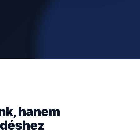
ünk, hanem
kedéshez