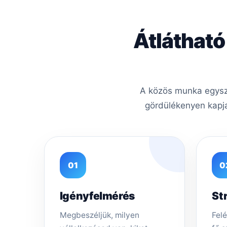
Átlátható
A közös munka egysze
gördülékenyen kapja
01
0
Igényfelmérés
St
Megbeszéljük, milyen
Felé