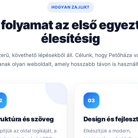
HOGYAN ZAJLIK?
 folyamat az első egyez
élesítésig
rű, követhető lépésekből áll. Célunk, hogy Petőháza vá
nak olyan weboldalt, amely hosszabb távon is használh
2
03
ruktúra és szöveg
Design és fejlesz
pítjük az oldal logikáját, a
Elkészítjük a modern,