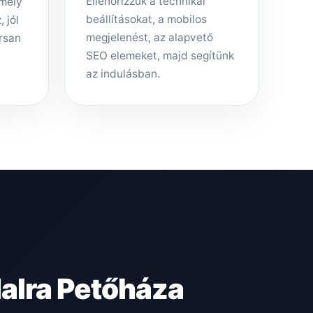
Ellenőrizzük a technikai
amely
beállításokat, a mobilos
 jól
megjelenést, az alapvető
rsan
SEO elemeket, majd segítünk
az indulásban.
alra Petőháza