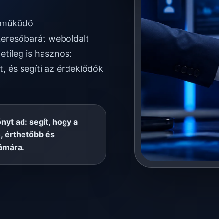
n működő
keresőbarát weboldalt
etileg is hasznos:
t, és segíti az érdeklődők
őnyt ad: segít, hogy a
, érthetőbb és
ámára.