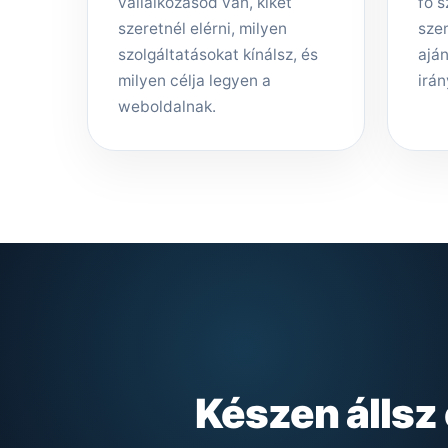
vállalkozásod van, kiket
fő s
szeretnél elérni, milyen
sze
szolgáltatásokat kínálsz, és
aján
milyen célja legyen a
irán
weboldalnak.
Készen állsz