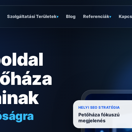
Szolgáltatási Területek
Blog
Referenciák
Kapcs
▾
▾
oldal
tőháza
ainak
óságra
HELYI SEO STRATÉGIA
ködésre
Petőháza fókuszú
megjelenés