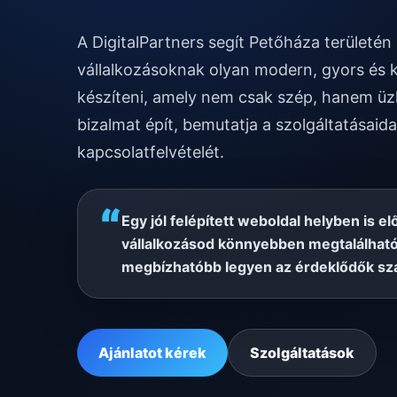
A DigitalPartners segít Petőháza területé
vállalkozásoknak olyan modern, gyors és 
készíteni, amely nem csak szép, hanem üzl
bizalmat épít, bemutatja a szolgáltatásaida
kapcsolatfelvételét.
“
Egy jól felépített weboldal helyben is el
vállalkozásod könnyebben megtalálható
megbízhatóbb legyen az érdeklődők sz
Ajánlatot kérek
Szolgáltatások