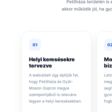
Petőháza területén is
akkor működik jól, ha gy
01
0
Helyi keresésekre
Mo
tervezve
bi
A weboldalt úgy építjük fel,
Leti
hogy Petőháza és Győr-
megj
Moson-Sopron megye
segí
szempontjából is releváns
gyor
legyen a helyi keresésekben.
fogl