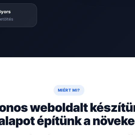
Gyors
etöltés
MIÉRT MI?
onos weboldalt készít
 alapot építünk a növe