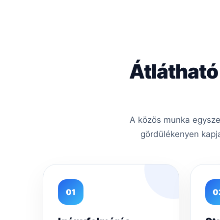
Átlátható
A közös munka egyszerű
gördülékenyen kapja
01
0