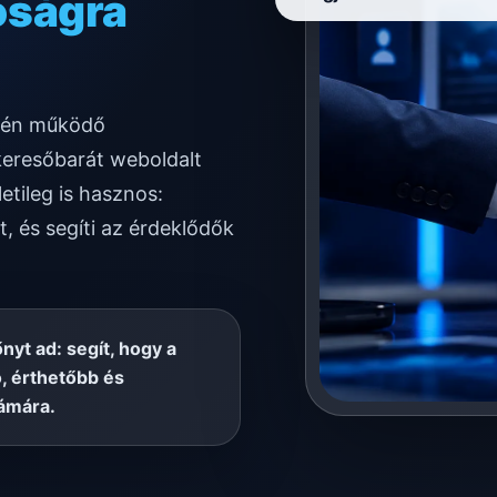
ködésre
letén működő
keresőbarát weboldalt
etileg is hasznos:
t, és segíti az érdeklődők
őnyt ad: segít, hogy a
, érthetőbb és
ámára.