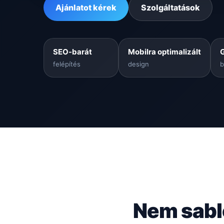
Ajánlatot kérek
Szolgáltatások
SEO-barát
Mobilra optimalizált
felépítés
design
b
Nem sabl