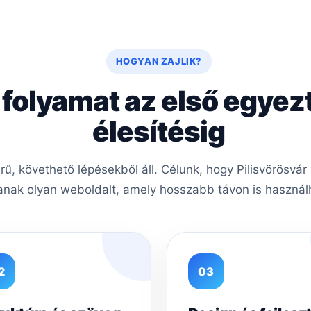
HOGYAN ZAJLIK?
 folyamat az első egyez
élesítésig
, követhető lépésekből áll. Célunk, hogy Pilisvörösvár 
nak olyan weboldalt, amely hosszabb távon is használh
2
03