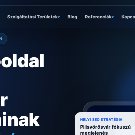
Szolgáltatási Területek
Blog
Referenciák
Kapcs
▾
▾
N
oldal
r
ainak
óságra
HELYI SEO STRATÉGIA
Pilisvörösvár fókuszú
megjelenés