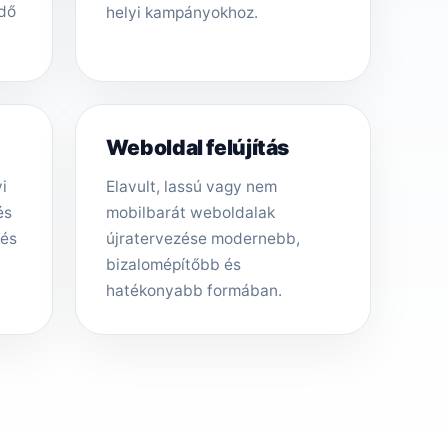
ödő
helyi kampányokhoz.
Weboldal felújítás
i
Elavult, lassú vagy nem
és
mobilbarát weboldalak
tés
újratervezése modernebb,
bizalomépítőbb és
hatékonyabb formában.