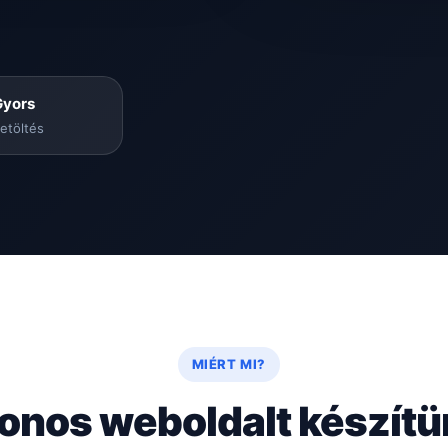
Gyors
etöltés
MIÉRT MI?
onos weboldalt készít