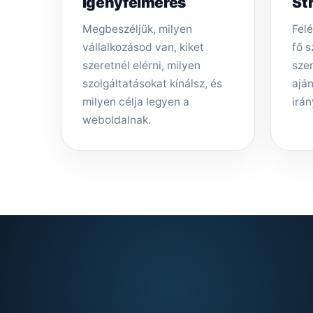
Igényfelmérés
St
Megbeszéljük, milyen
Felé
vállalkozásod van, kiket
fő s
szeretnél elérni, milyen
sze
szolgáltatásokat kínálsz, és
aján
milyen célja legyen a
irán
weboldalnak.