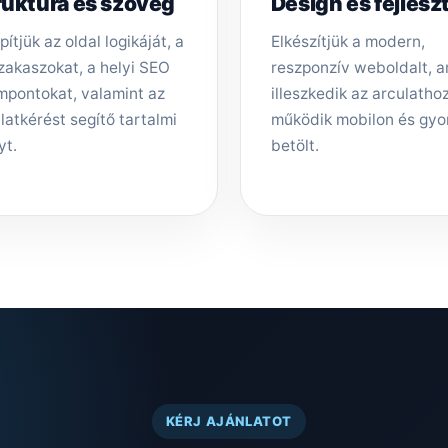
ruktúra és szöveg
Design és fejlesz
pítjük az oldal logikáját, a
Elkészítjük a modern,
zakaszokat, a helyi SEO
reszponzív weboldalt, 
mpontokat, valamint az
illeszkedik az arculathoz,
latkérést segítő tartalmi
működik mobilon és gyo
yt.
betölt.
KÉRJ AJÁNLATOT