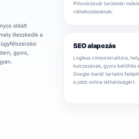
Pilisvörösvár területén műk
vállalkozásoknak.
nyos oldalt
ely illeszkedik a
 ügyfélszerzési
SEO alapozás
ern, gyors,
Logikus címsorstruktúra, hely
gyen.
kulcsszavak, gyors betöltés 
Google-barát tartalmi felépí
a jobb online láthatóságért.