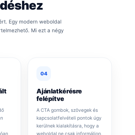
kedéshez
méért. Egy modern weboldal
rtelmezhető. Mi ezt a négy
04
ált
Ajánlatkérésre
felépítve
dő
A CTA gombok, szövegek és
en
kapcsolatfelvételi pontok úgy
kerülnek kialakításra, hogy a
tóan
weboldal ne csak informáljon,