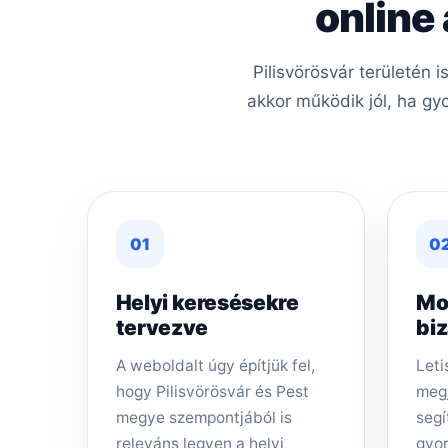
online
Pilisvörösvár területén
akkor működik jól, ha gy
01
0
Helyi keresésekre
Mo
tervezve
bi
A weboldalt úgy építjük fel,
Leti
hogy Pilisvörösvár és Pest
megj
megye szempontjából is
segí
releváns legyen a helyi
gyor