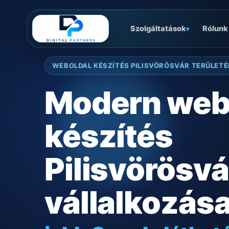
Szolgáltatások
Rólunk
▾
WEBOLDAL KÉSZÍTÉS PILISVÖRÖSVÁR TERÜLETÉ
Modern web
készítés
Pilisvörösvá
vállalkozás
jobb Google láthat