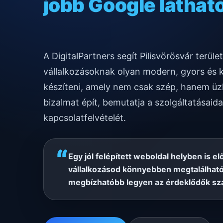
gyors mobilos mű
A DigitalPartners segít Pilisvörösvár terü
vállalkozásoknak olyan modern, gyors és 
készíteni, amely nem csak szép, hanem üzl
bizalmat épít, bemutatja a szolgáltatásaida
kapcsolatfelvételét.
“
Egy jól felépített weboldal helyben is el
vállalkozásod könnyebben megtalálható
megbízhatóbb legyen az érdeklődők sz