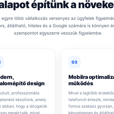
 alapot építünk a növe
 is egyre több vállalkozás versenyez az ügyfelek figyel
ors, átlátható, hiteles és a Google számára is könnyen é
szempontot egyszerre vesszük figyelembe.
2
03
dern,
Mobilra optimaliz
zalomépítő design
működés
sztult, professzionális
Mivel a legtöbb érdeklő
elenést készítünk, amely
telefonról érkezik, mind
t abban, hogy a látogatók
fontos szakasz gyorsan,
san megértsék, mivel
kényelmesen és átlátha