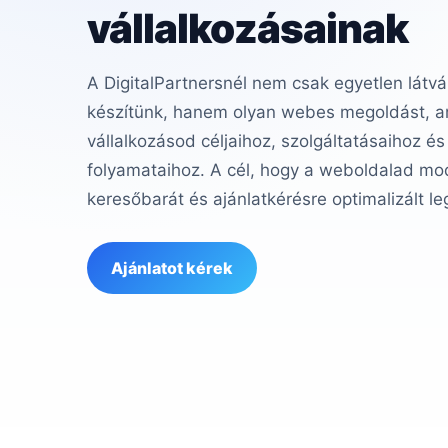
vállalkozásainak
A DigitalPartnersnél nem csak egyetlen látvá
készítünk, hanem olyan webes megoldást, am
vállalkozásod céljaihoz, szolgáltatásaihoz és
folyamataihoz. A cél, hogy a weboldalad mod
keresőbarát és ajánlatkérésre optimalizált le
Ajánlatot kérek