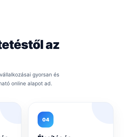
tetéstől az
vállalkozásai gyorsan és
ató online alapot ad.
04