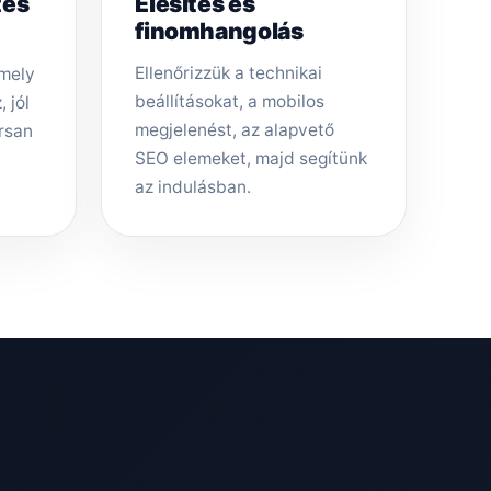
tés
Élesítés és
finomhangolás
Ellenőrizzük a technikai
amely
beállításokat, a mobilos
 jól
megjelenést, az alapvető
rsan
SEO elemeket, majd segítünk
az indulásban.