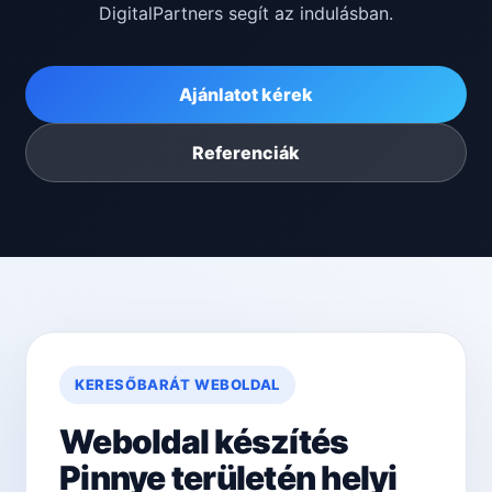
DigitalPartners segít az indulásban.
Ajánlatot kérek
Referenciák
KERESŐBARÁT WEBOLDAL
Weboldal készítés
Pinnye területén helyi