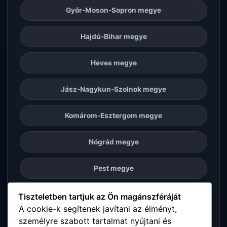
Győr-Moson-Sopron megye
Hajdú-Bihar megye
Heves megye
Jász-Nagykun-Szolnok megye
Komárom-Esztergom megye
Nógrád megye
Pest megye
Somogy megye
Tiszteletben tartjuk az Ön magánszféráját
A cookie-k segítenek javítani az élményt,
személyre szabott tartalmat nyújtani és
Szabolcs-Szatmár-Bereg megye