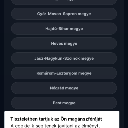
Győr-Moson-Sopron megye
Hajdú-Bihar megye
Heves megye
Jász-Nagykun-Szolnok megye
Komárom-Esztergom megye
Nógrád megye
Pest megye
Somogy megye
Tiszteletben tartjuk az Ön magánszféráját
A cookie-k segítenek javítani az élményt,