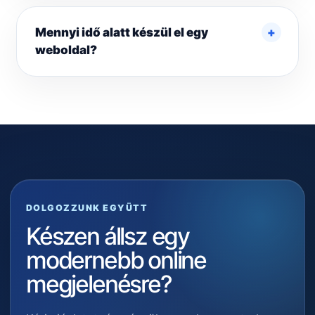
Mennyi idő alatt készül el egy
weboldal?
DOLGOZZUNK EGYÜTT
Készen állsz egy
modernebb online
megjelenésre?