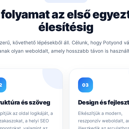
 folyamat az első egyez
élesítésig
rű, követhető lépésekből áll. Célunk, hogy Potyond vá
nak olyan weboldalt, amely hosszabb távon is használh
2
03
ruktúra és szöveg
Design és fejlesz
pítjük az oldal logikáját, a
Elkészítjük a modern,
zakaszokat, a helyi SEO
reszponzív weboldalt, 
mpontokat, valamint az
illeszkedik az arculathoz,