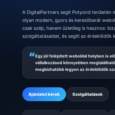
A DigitalPartners segít Potyond területén
olyan modern, gyors és keresőbarát webol
csak szép, hanem üzletileg is hasznos: biz
szolgáltatásaidat, és segíti az érdeklődők 
“
Egy jól felépített weboldal helyben is el
vállalkozásod könnyebben megtalálható
megbízhatóbb legyen az érdeklődők sz
Ajánlatot kérek
Szolgáltatások