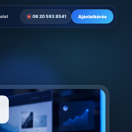
Ajánlatkérés
olat
06 20 593 8541
☎