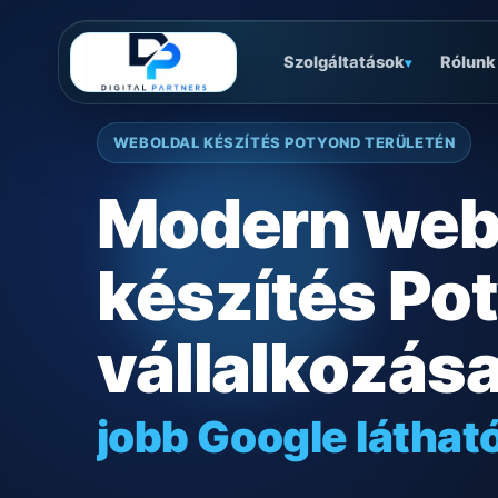
Szolgáltatások
Rólunk
▾
WEBOLDAL KÉSZÍTÉS POTYOND TERÜLETÉN
Modern web
készítés Po
vállalkozás
jobb Google láthat
gyors mobilos mű