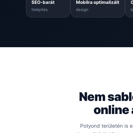
SEO-barát
Mobilra optimalizált
felépítés
design
b
Nem sabl
online
Potyond területén is 