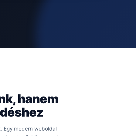
ünk, hanem
kedéshez
rt. Egy modern weboldal