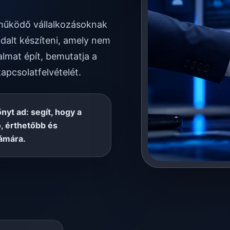
 működő vállalkozásoknak
dalt készíteni, amely nem
almat épít, bemutatja a
kapcsolatfelvételét.
őnyt ad: segít, hogy a
, érthetőbb és
ámára.