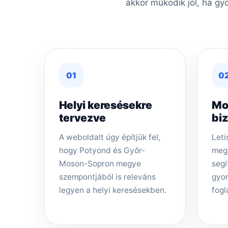
akkor működik jól, ha gy
01
0
Helyi keresésekre
Mo
tervezve
bi
A weboldalt úgy építjük fel,
Leti
hogy Potyond és Győr-
megj
Moson-Sopron megye
segí
szempontjából is releváns
gyor
legyen a helyi keresésekben.
fogl