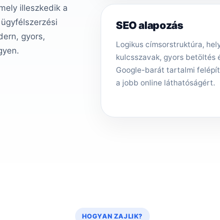
ely illeszkedik a
 ügyfélszerzési
SEO alapozás
ern, gyors,
Logikus címsorstruktúra, hely
gyen.
kulcsszavak, gyors betöltés 
Google-barát tartalmi felépí
a jobb online láthatóságért.
HOGYAN ZAJLIK?