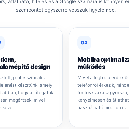
ors, átlátható, hiteles és a Google számára is könnyen é
szempontot egyszerre vesszük figyelembe.
2
03
dern,
Mobilra optimaliz
zalomépítő design
működés
sztult, professzionális
Mivel a legtöbb érdeklő
elenést készítünk, amely
telefonról érkezik, mind
t abban, hogy a látogatók
fontos szakasz gyorsan,
san megértsék, mivel
kényelmesen és átlátha
alkozol.
használható mobilon is.