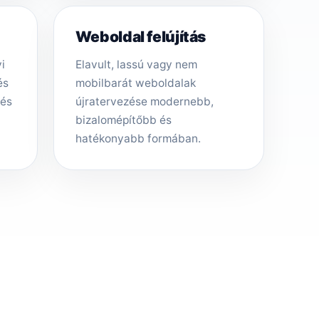
Weboldal felújítás
i
Elavult, lassú vagy nem
és
mobilbarát weboldalak
tés
újratervezése modernebb,
bizalomépítőbb és
hatékonyabb formában.