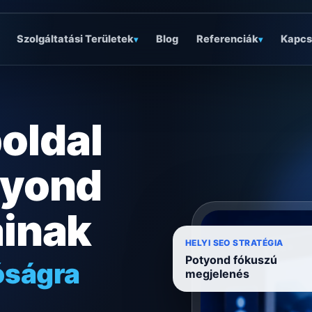
Szolgáltatási Területek
Blog
Referenciák
Kapcs
▾
▾
oldal
tyond
ainak
óságra
HELYI SEO STRATÉGIA
Potyond fókuszú
ködésre
megjelenés