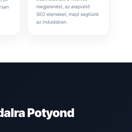
megjelenést, az alapvető
rsan
SEO elemeket, majd segítünk
az indulásban.
dalra Potyond