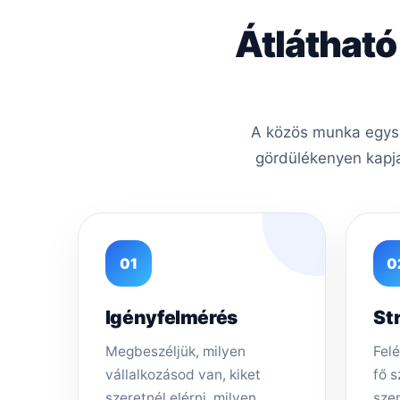
Átlátható
A közös munka egysze
gördülékenyen kapja
01
0
Igényfelmérés
St
Megbeszéljük, milyen
Felé
vállalkozásod van, kiket
fő s
szeretnél elérni, milyen
sze