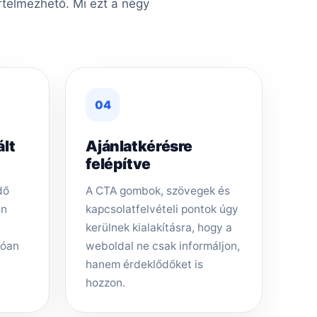
rtelmezhető. Mi ezt a négy
04
ált
Ajánlatkérésre
felépítve
dő
A CTA gombok, szövegek és
en
kapcsolatfelvételi pontok úgy
kerülnek kialakításra, hogy a
tóan
weboldal ne csak informáljon,
hanem érdeklődőket is
hozzon.