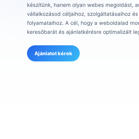
készítünk, hanem olyan webes megoldást, am
vállalkozásod céljaihoz, szolgáltatásaihoz és
folyamataihoz. A cél, hogy a weboldalad mod
keresőbarát és ajánlatkérésre optimalizált le
Ajánlatot kérek