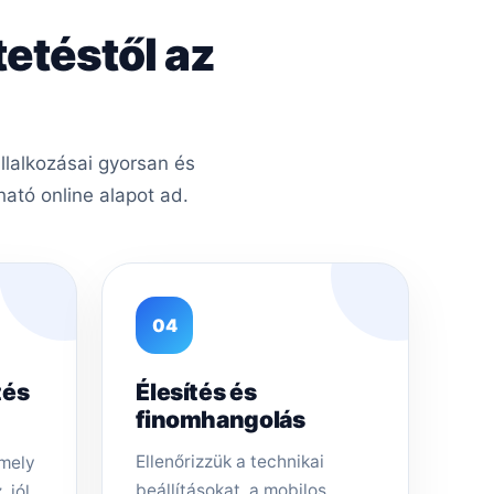
tetéstől az
llalkozásai gyorsan és
ató online alapot ad.
04
tés
Élesítés és
finomhangolás
Ellenőrizzük a technikai
amely
beállításokat, a mobilos
 jól