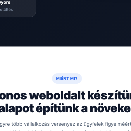
Gyors
etöltés
MIÉRT MI?
onos weboldalt készít
 alapot építünk a növe
egyre több vállalkozás versenyez az ügyfelek figyelméé