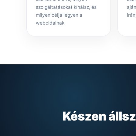
szolgáltatásokat kínálsz, és
aján
milyen célja legyen a
irán
weboldalnak.
Készen álls