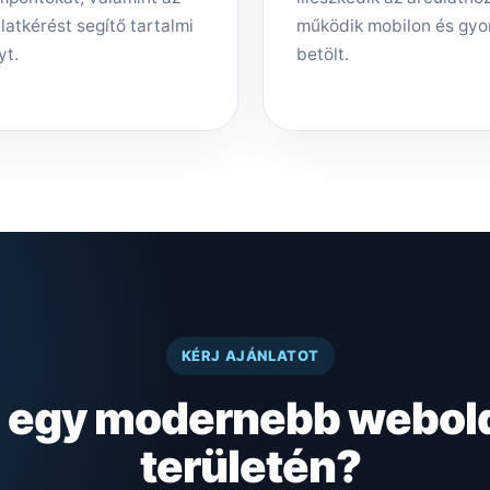
latkérést segítő tartalmi
működik mobilon és gyo
yt.
betölt.
KÉRJ AJÁNLATOT
z egy modernebb webol
területén?