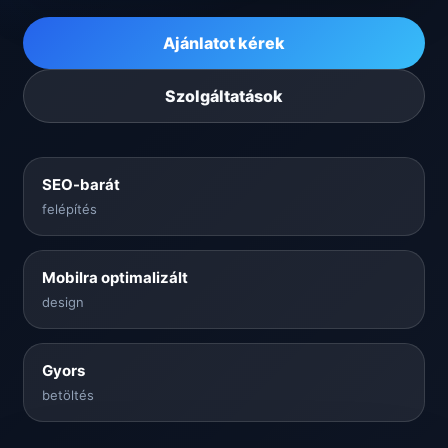
Ajánlatot kérek
Szolgáltatások
SEO-barát
felépítés
Mobilra optimalizált
design
Gyors
betöltés