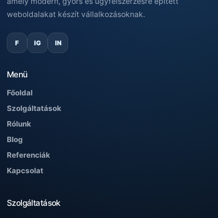
amely modern, gyors és ügyfélszerzésre épített
weboldalakat készít vállalkozásoknak.
F
IG
IN
Menü
Főoldal
Szolgáltatások
Rólunk
Blog
Referenciák
Kapcsolat
Szolgáltatások