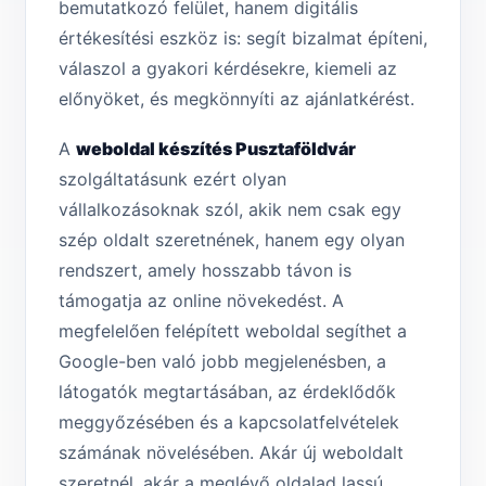
bemutatkozó felület, hanem digitális
értékesítési eszköz is: segít bizalmat építeni,
válaszol a gyakori kérdésekre, kiemeli az
előnyöket, és megkönnyíti az ajánlatkérést.
A
weboldal készítés Pusztaföldvár
szolgáltatásunk ezért olyan
vállalkozásoknak szól, akik nem csak egy
szép oldalt szeretnének, hanem egy olyan
rendszert, amely hosszabb távon is
támogatja az online növekedést. A
megfelelően felépített weboldal segíthet a
Google-ben való jobb megjelenésben, a
látogatók megtartásában, az érdeklődők
meggyőzésében és a kapcsolatfelvételek
számának növelésében. Akár új weboldalt
szeretnél, akár a meglévő oldalad lassú,