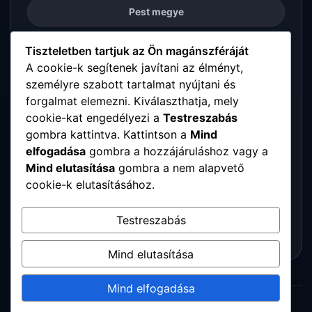
Pest megye
Somogy megye
Tiszteletben tartjuk az Ön magánszféráját
A cookie-k segítenek javítani az élményt,
személyre szabott tartalmat nyújtani és
Szabolcs-Szatmár-Bereg megye
forgalmat elemezni. Kiválaszthatja, mely
cookie-kat engedélyezi a
Testreszabás
Tolna megye
gombra kattintva. Kattintson a
Mind
elfogadása
gombra a hozzájáruláshoz vagy a
Vas megye
Mind elutasítása
gombra a nem alapvető
cookie-k elutasításához.
Veszprém megye
Testreszabás
Zala megye
Mind elutasítása
Mind elfogadása
© 2026 Digitalpartners. Minden jog fenntartva.