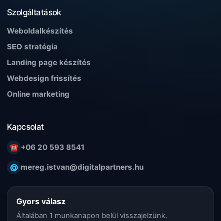
Szolgáltatások
Weboldalkészítés
SEO stratégia
Landing page készítés
Webdesign frissítés
Online marketing
Kapcsolat
☎
+06 20 593 8541
@
mereg.istvan@digitalpartners.hu
Gyors válasz
Általában 1 munkanapon belül visszajelzünk.