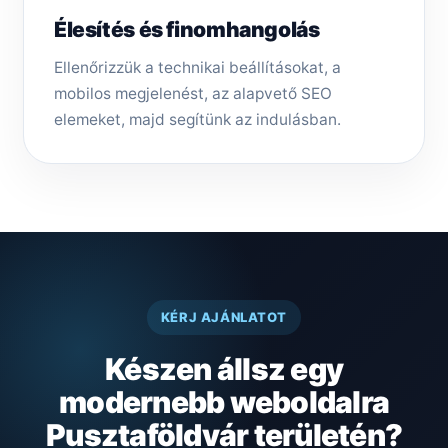
Élesítés és finomhangolás
Ellenőrizzük a technikai beállításokat, a
mobilos megjelenést, az alapvető SEO
elemeket, majd segítünk az indulásban.
KÉRJ AJÁNLATOT
Készen állsz egy
modernebb weboldalra
Pusztaföldvár területén?