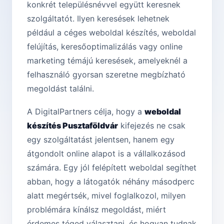
konkrét településnévvel együtt keresnek
szolgáltatót. Ilyen keresések lehetnek
például a céges weboldal készítés, weboldal
felújítás, keresőoptimalizálás vagy online
marketing témájú keresések, amelyeknél a
felhasználó gyorsan szeretne megbízható
megoldást találni.
A DigitalPartners célja, hogy a
weboldal
készítés Pusztaföldvár
kifejezés ne csak
egy szolgáltatást jelentsen, hanem egy
átgondolt online alapot is a vállalkozásod
számára. Egy jól felépített weboldal segíthet
abban, hogy a látogatók néhány másodperc
alatt megértsék, mivel foglalkozol, milyen
problémára kínálsz megoldást, miért
érdemes téged választani, és hogyan tudnak