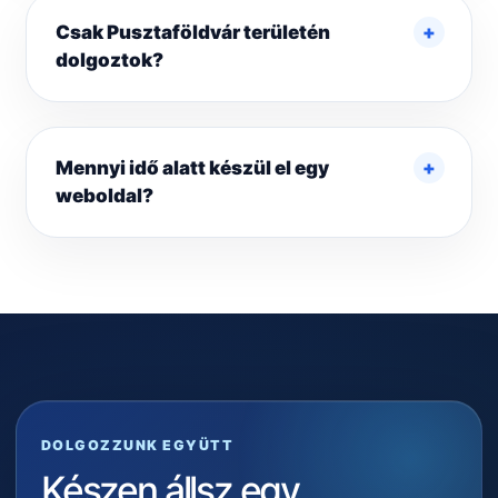
Csak Pusztaföldvár területén
dolgoztok?
Mennyi idő alatt készül el egy
weboldal?
DOLGOZZUNK EGYÜTT
Készen állsz egy