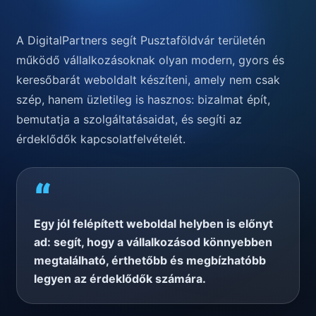
A DigitalPartners segít Pusztaföldvár területén
működő vállalkozásoknak olyan modern, gyors és
keresőbarát weboldalt készíteni, amely nem csak
szép, hanem üzletileg is hasznos: bizalmat épít,
bemutatja a szolgáltatásaidat, és segíti az
érdeklődők kapcsolatfelvételét.
“
Egy jól felépített weboldal helyben is előnyt
ad: segít, hogy a vállalkozásod könnyebben
megtalálható, érthetőbb és megbízhatóbb
legyen az érdeklődők számára.