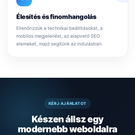
Élesítés és finomhangolás
Ellenőrizzük a technikai beállításokat, a
mobilos megjelenést, az alapvető SEO
elemeket, majd segítünk az indulásban.
KÉRJ AJÁNLATOT
Készen állsz egy
modernebb weboldalra