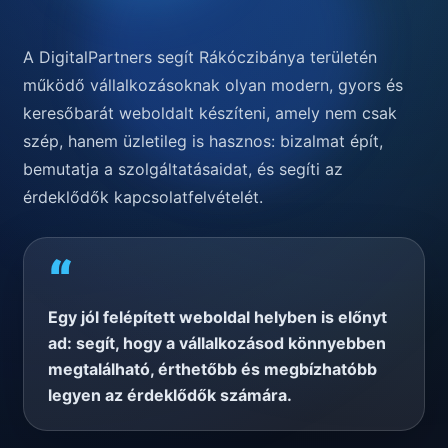
A DigitalPartners segít Rákóczibánya területén
működő vállalkozásoknak olyan modern, gyors és
keresőbarát weboldalt készíteni, amely nem csak
szép, hanem üzletileg is hasznos: bizalmat épít,
bemutatja a szolgáltatásaidat, és segíti az
érdeklődők kapcsolatfelvételét.
“
Egy jól felépített weboldal helyben is előnyt
ad: segít, hogy a vállalkozásod könnyebben
megtalálható, érthetőbb és megbízhatóbb
legyen az érdeklődők számára.