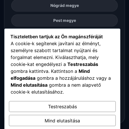
Nógrád megye
Pest megye
Somogy megye
Tiszteletben tartjuk az Ön magánszféráját
A cookie-k segítenek javítani az élményt,
személyre szabott tartalmat nyújtani és
Szabolcs-Szatmár-Bereg megye
forgalmat elemezni. Kiválaszthatja, mely
cookie-kat engedélyezi a
Testreszabás
Tolna megye
gombra kattintva. Kattintson a
Mind
elfogadása
gombra a hozzájáruláshoz vagy a
Vas megye
Mind elutasítása
gombra a nem alapvető
cookie-k elutasításához.
Veszprém megye
Testreszabás
Zala megye
Mind elutasítása