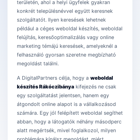
területén, ahol a helyi ügyfelek gyakran
konkrét településnévvel együtt keresnek
szolgáltatót. Ilyen keresések lehetnek
például a céges weboldal készítés, weboldal
felújítás, keresőoptimalizálás vagy online
marketing témájú keresések, amelyeknél a
felhasználó gyorsan szeretne megbízható
megoldást találni.
A DigitalPartners célja, hogy a
weboldal
készítés Rákóczibánya
kifejezés ne csak
egy szolgáltatást jelentsen, hanem egy
átgondolt online alapot is a vállalkozásod
számára. Egy jól felépített weboldal segíthet
abban, hogy a látogatók néhány másodperc
alatt megértsék, mivel foglalkozol, milyen
problémára kínálsz megoldást, miért