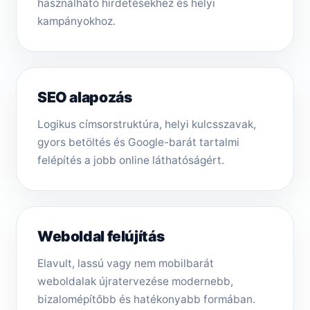
használható hirdetésekhez és helyi
kampányokhoz.
SEO alapozás
Logikus címsorstruktúra, helyi kulcsszavak,
gyors betöltés és Google-barát tartalmi
felépítés a jobb online láthatóságért.
Weboldal felújítás
Elavult, lassú vagy nem mobilbarát
weboldalak újratervezése modernebb,
bizalomépítőbb és hatékonyabb formában.