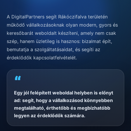
A DigitalPartners segít Rákóczifalva területén
működő vállalkozásoknak olyan modern, gyors és
keresőbarát weboldalt készíteni, amely nem csak
szép, hanem üzletileg is hasznos: bizalmat épít,
bemutatja a szolgáltatásaidat, és segíti az
érdeklődők kapcsolatfelvételét.
“
Egy jól felépített weboldal helyben is előnyt
ad: segít, hogy a vállalkozásod könnyebben
megtalálható, érthetőbb és megbízhatóbb
legyen az érdeklődők számára.