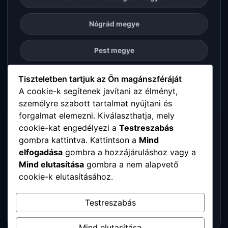
Nógrád megye
Pest megye
Somogy megye
Tiszteletben tartjuk az Ön magánszféráját
A cookie-k segítenek javítani az élményt,
személyre szabott tartalmat nyújtani és
Szabolcs-Szatmár-Bereg megye
forgalmat elemezni. Kiválaszthatja, mely
cookie-kat engedélyezi a
Testreszabás
Tolna megye
gombra kattintva. Kattintson a
Mind
elfogadása
gombra a hozzájáruláshoz vagy a
Vas megye
Mind elutasítása
gombra a nem alapvető
cookie-k elutasításához.
Veszprém megye
Testreszabás
Zala megye
Mind elutasítása