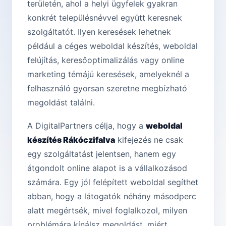
területén, ahol a helyi ügyfelek gyakran
konkrét településnévvel együtt keresnek
szolgáltatót. Ilyen keresések lehetnek
például a céges weboldal készítés, weboldal
felújítás, keresőoptimalizálás vagy online
marketing témájú keresések, amelyeknél a
felhasználó gyorsan szeretne megbízható
megoldást találni.
A DigitalPartners célja, hogy a
weboldal
készítés Rákóczifalva
kifejezés ne csak
egy szolgáltatást jelentsen, hanem egy
átgondolt online alapot is a vállalkozásod
számára. Egy jól felépített weboldal segíthet
abban, hogy a látogatók néhány másodperc
alatt megértsék, mivel foglalkozol, milyen
problémára kínálsz megoldást, miért