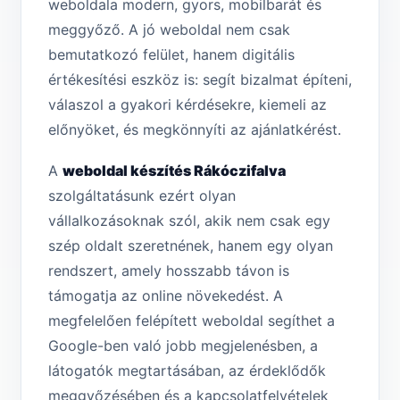
weboldala modern, gyors, mobilbarát és
meggyőző. A jó weboldal nem csak
bemutatkozó felület, hanem digitális
értékesítési eszköz is: segít bizalmat építeni,
válaszol a gyakori kérdésekre, kiemeli az
előnyöket, és megkönnyíti az ajánlatkérést.
A
weboldal készítés Rákóczifalva
szolgáltatásunk ezért olyan
vállalkozásoknak szól, akik nem csak egy
szép oldalt szeretnének, hanem egy olyan
rendszert, amely hosszabb távon is
támogatja az online növekedést. A
megfelelően felépített weboldal segíthet a
Google-ben való jobb megjelenésben, a
látogatók megtartásában, az érdeklődők
meggyőzésében és a kapcsolatfelvételek