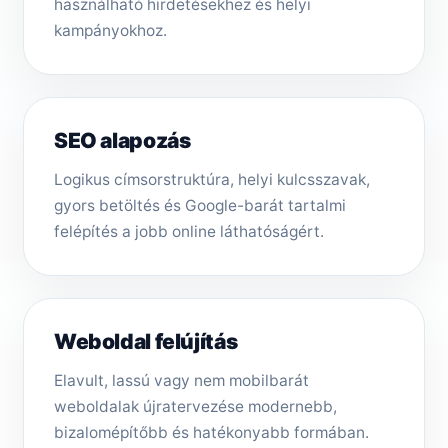
használható hirdetésekhez és helyi
kampányokhoz.
SEO alapozás
Logikus címsorstruktúra, helyi kulcsszavak,
gyors betöltés és Google-barát tartalmi
felépítés a jobb online láthatóságért.
Weboldal felújítás
Elavult, lassú vagy nem mobilbarát
weboldalak újratervezése modernebb,
bizalomépítőbb és hatékonyabb formában.