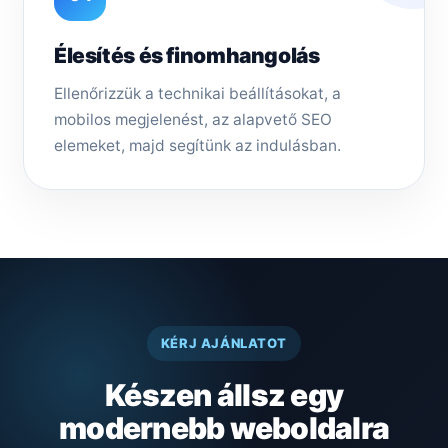
Élesítés és finomhangolás
Ellenőrizzük a technikai beállításokat, a
mobilos megjelenést, az alapvető SEO
elemeket, majd segítünk az indulásban.
KÉRJ AJÁNLATOT
Készen állsz egy
modernebb weboldalra