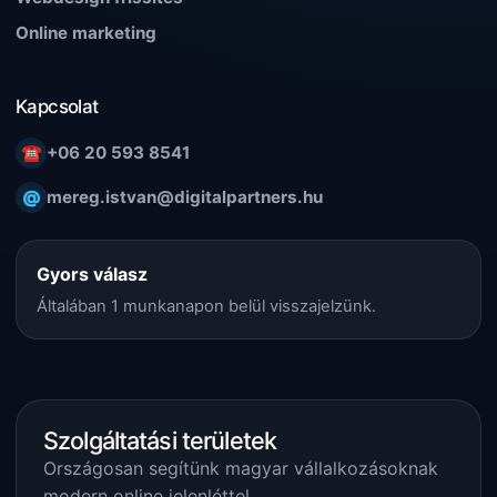
Online marketing
Kapcsolat
☎
+06 20 593 8541
@
mereg.istvan@digitalpartners.hu
Gyors válasz
Általában 1 munkanapon belül visszajelzünk.
Szolgáltatási területek
Országosan segítünk magyar vállalkozásoknak
modern online jelenléttel.