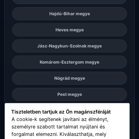
Hajdú-Bihar megye
Heves megye
Jász-Nagykun-Szolnok megye
Komárom-Esztergom megye
Nógrád megye
Pest megye
Somogy megye
Tiszteletben tartjuk az Ön magánszféráját
A cookie-k segítenek javítani az élményt,
személyre szabott tartalmat nyújtani és
Szabolcs-Szatmár-Bereg megye
forgalmat elemezni. Kiválaszthatja, mely