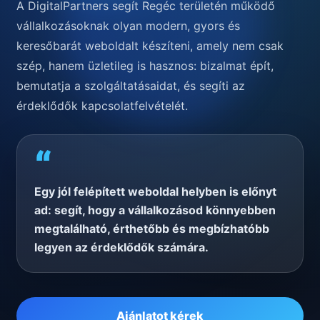
A DigitalPartners segít Regéc területén működő
vállalkozásoknak olyan modern, gyors és
keresőbarát weboldalt készíteni, amely nem csak
szép, hanem üzletileg is hasznos: bizalmat épít,
bemutatja a szolgáltatásaidat, és segíti az
érdeklődők kapcsolatfelvételét.
“
Egy jól felépített weboldal helyben is előnyt
ad: segít, hogy a vállalkozásod könnyebben
megtalálható, érthetőbb és megbízhatóbb
legyen az érdeklődők számára.
Ajánlatot kérek