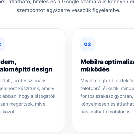
ors, átlátható, hiteles és a Google számára is könnyen é
szempontot egyszerre vesszük figyelembe.
2
03
dern,
Mobilra optimaliz
zalomépítő design
működés
sztult, professzionális
Mivel a legtöbb érdeklő
elenést készítünk, amely
telefonról érkezik, mind
t abban, hogy a látogatók
fontos szakasz gyorsan,
san megértsék, mivel
kényelmesen és átlátha
alkozol.
használható mobilon is.