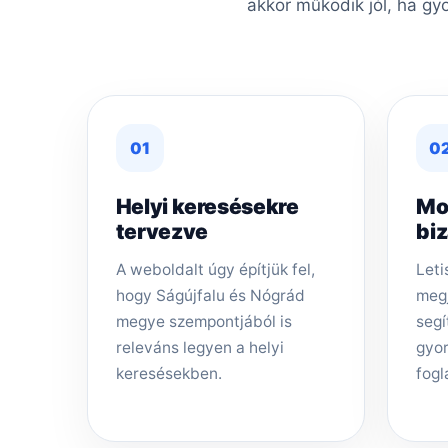
akkor működik jól, ha gy
01
0
Helyi keresésekre
Mo
tervezve
bi
A weboldalt úgy építjük fel,
Leti
hogy Ságújfalu és Nógrád
megj
megye szempontjából is
segí
releváns legyen a helyi
gyor
keresésekben.
fogl