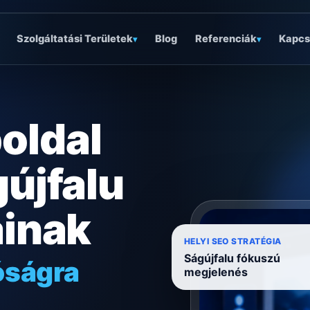
Szolgáltatási Területek
Blog
Referenciák
Kapcs
▾
▾
oldal
újfalu
ainak
óságra
HELYI SEO STRATÉGIA
Ságújfalu fókuszú
ködésre
megjelenés