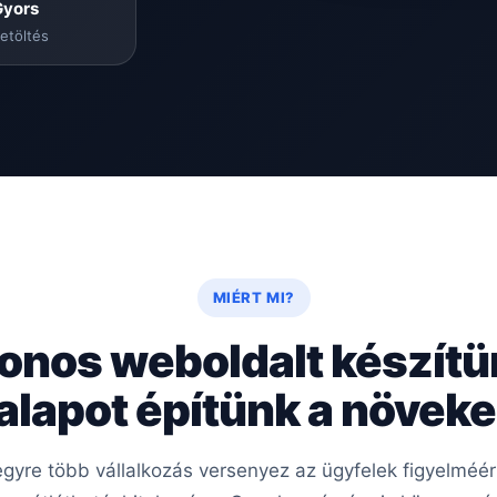
Gyors
etöltés
MIÉRT MI?
onos weboldalt készít
 alapot építünk a növe
 egyre több vállalkozás versenyez az ügyfelek figyelmé