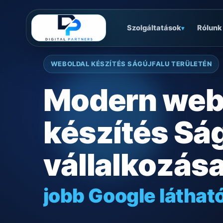
Szolgáltatások
Rólunk
▾
WEBOLDAL KÉSZÍTÉS SÁGÚJFALU TERÜLETÉN
Modern web
készítés Ság
vállalkozás
jobb Google láthat
gyors mobilos mű