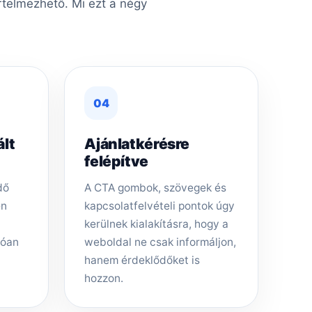
rtelmezhető. Mi ezt a négy
04
ált
Ajánlatkérésre
felépítve
dő
A CTA gombok, szövegek és
en
kapcsolatfelvételi pontok úgy
kerülnek kialakításra, hogy a
tóan
weboldal ne csak informáljon,
hanem érdeklődőket is
hozzon.