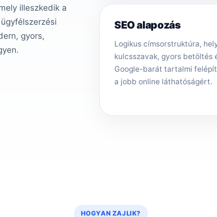
ely illeszkedik a
 ügyfélszerzési
SEO alapozás
ern, gyors,
Logikus címsorstruktúra, hely
gyen.
kulcsszavak, gyors betöltés 
Google-barát tartalmi felépí
a jobb online láthatóságért.
HOGYAN ZAJLIK?