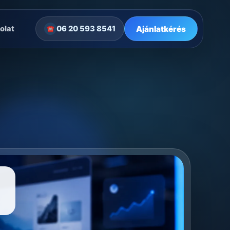
Ajánlatkérés
olat
06 20 593 8541
☎