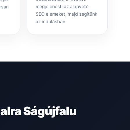
megjelenést, az alapvető
rsan
SEO elemeket, majd segítünk
az indulásban.
lra Ságújfalu