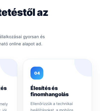
tetéstől az
llalkozásai gyorsan és
ató online alapot ad.
04
tés
Élesítés és
finomhangolás
Ellenőrizzük a technikai
amely
beállításokat, a mobilos
 jól