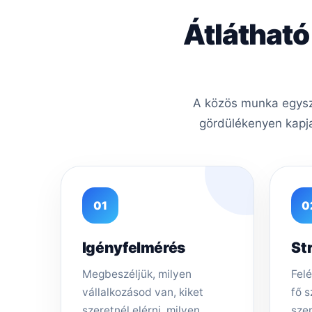
Átlátható
A közös munka egysze
gördülékenyen kapja
01
0
Igényfelmérés
St
Megbeszéljük, milyen
Felé
vállalkozásod van, kiket
fő s
szeretnél elérni, milyen
sze