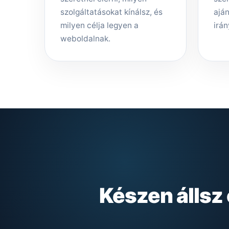
szolgáltatásokat kínálsz, és
aján
milyen célja legyen a
irán
weboldalnak.
Készen állsz