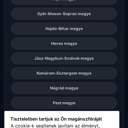
Győr-Moson-Sopron megye
Hajdú-Bihar megye
Heves megye
Jász-Nagykun-Szolnok megye
Komárom-Esztergom megye
Nógrád megye
Pest megye
Somogy megye
Tiszteletben tartjuk az Ön magánszféráját
A cookie-k segítenek javítani az élményt,