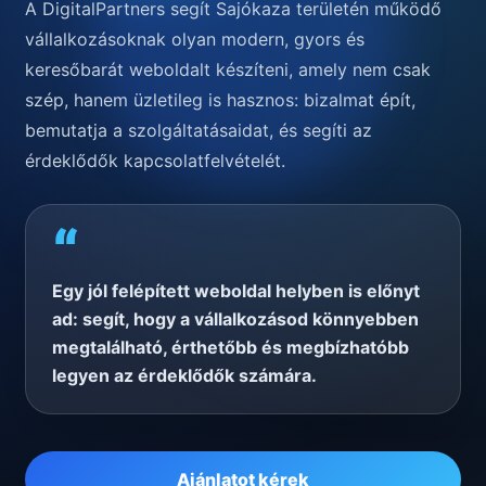
A DigitalPartners segít Sajókaza területén működő
vállalkozásoknak olyan modern, gyors és
keresőbarát weboldalt készíteni, amely nem csak
szép, hanem üzletileg is hasznos: bizalmat épít,
bemutatja a szolgáltatásaidat, és segíti az
érdeklődők kapcsolatfelvételét.
“
Egy jól felépített weboldal helyben is előnyt
ad: segít, hogy a vállalkozásod könnyebben
megtalálható, érthetőbb és megbízhatóbb
legyen az érdeklődők számára.
Ajánlatot kérek