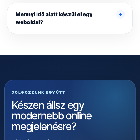
Mennyi idő alatt készül el egy
weboldal?
DOLGOZZUNK EGYÜTT
Készen állsz egy
modernebb online
megjelenésre?