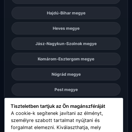
Hajdú-Bihar megye
Heves megye
Jász-Nagykun-Szolnok megye
Komárom-Esztergom megye
Nógrád megye
Pest megye
Somogy megye
Tiszteletben tartjuk az Ön magánszféráját
A cookie-k segítenek javítani az élményt,
személyre szabott tartalmat nyújtani és
Szabolcs-Szatmár-Bereg megye
forgalmat elemezni. Kiválaszthatja, mely