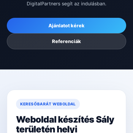
DigitalPartners segít az indulásban.
Ajánlatot kérek
Referenciák
KERESŐBARÁT WEBOLDAL
Weboldal készítés Sály
területén helyi