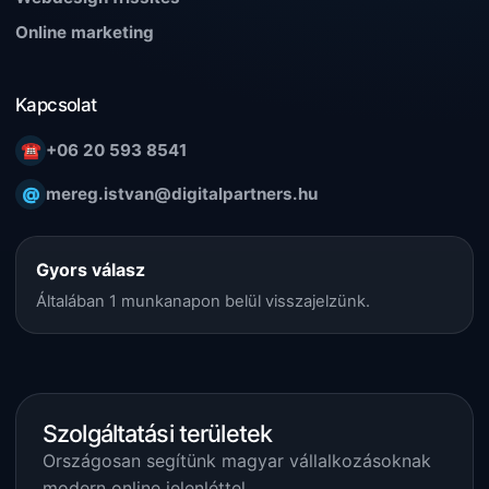
Online marketing
Kapcsolat
☎
+06 20 593 8541
@
mereg.istvan@digitalpartners.hu
Gyors válasz
Általában 1 munkanapon belül visszajelzünk.
Szolgáltatási területek
Országosan segítünk magyar vállalkozásoknak
modern online jelenléttel.