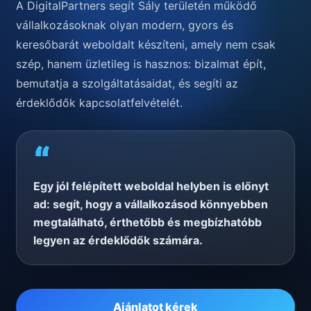
A DigitalPartners segít Sály területén működő
vállalkozásoknak olyan modern, gyors és
keresőbarát weboldalt készíteni, amely nem csak
szép, hanem üzletileg is hasznos: bizalmat épít,
bemutatja a szolgáltatásaidat, és segíti az
érdeklődők kapcsolatfelvételét.
“
Egy jól felépített weboldal helyben is előnyt
ad: segít, hogy a vállalkozásod könnyebben
megtalálható, érthetőbb és megbízhatóbb
legyen az érdeklődők számára.
Ajánlatot kérek