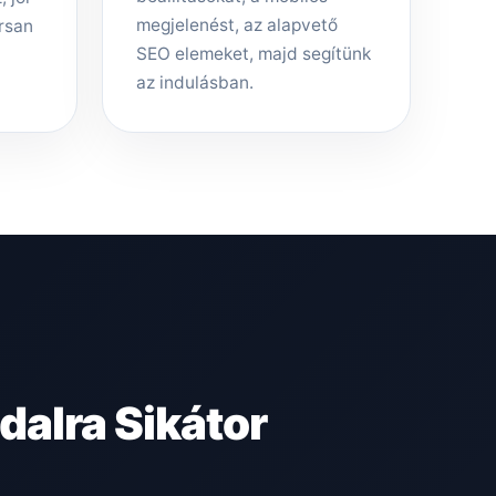
megjelenést, az alapvető
rsan
SEO elemeket, majd segítünk
az indulásban.
alra Sikátor