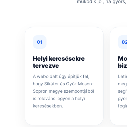
működik jól, ha gyors
01
0
Helyi keresésekre
Mo
tervezve
bi
A weboldalt úgy építjük fel,
Leti
hogy Sikátor és Győr-Moson-
megj
Sopron megye szempontjából
segí
is releváns legyen a helyi
gyor
keresésekben.
fogl