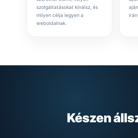
szolgáltatásokat kínálsz, és
aján
milyen célja legyen a
irán
weboldalnak.
Készen álls