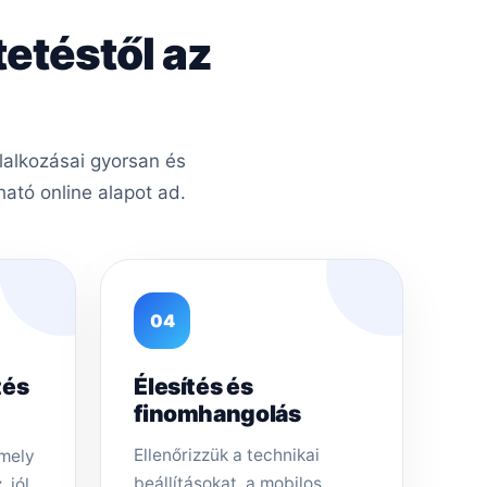
tetéstől az
lalkozásai gyorsan és
ató online alapot ad.
04
tés
Élesítés és
finomhangolás
Ellenőrizzük a technikai
amely
beállításokat, a mobilos
 jól