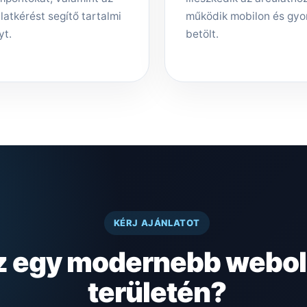
latkérést segítő tartalmi
működik mobilon és gyo
yt.
betölt.
KÉRJ AJÁNLATOT
z egy modernebb webold
területén?