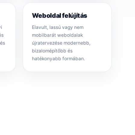
Weboldal felújítás
i
Elavult, lassú vagy nem
és
mobilbarát weboldalak
tés
újratervezése modernebb,
bizalomépítőbb és
hatékonyabb formában.