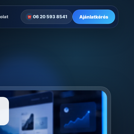
Ajánlatkérés
olat
06 20 593 8541
☎