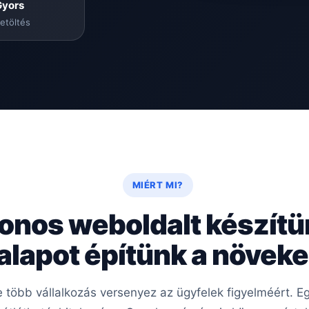
Gyors
etöltés
MIÉRT MI?
onos weboldalt készít
 alapot építünk a növe
re több vállalkozás versenyez az ügyfelek figyelméért.