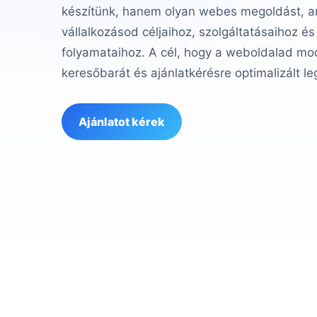
készítünk, hanem olyan webes megoldást, am
vállalkozásod céljaihoz, szolgáltatásaihoz és
folyamataihoz. A cél, hogy a weboldalad mod
keresőbarát és ajánlatkérésre optimalizált le
Ajánlatot kérek