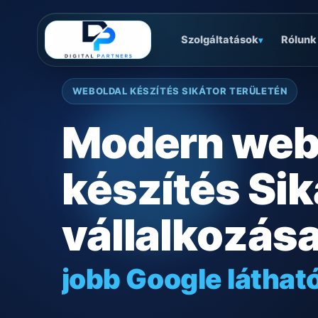
Szolgáltatások
Rólunk
▾
WEBOLDAL KÉSZÍTÉS SIKÁTOR TERÜLETÉN
Modern web
készítés Sik
vállalkozás
jobb Google láthat
gyors mobilos mű