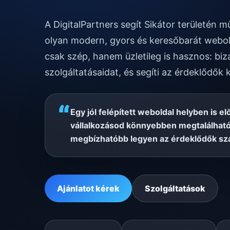
A DigitalPartners segít Sikátor területén 
olyan modern, gyors és keresőbarát webol
csak szép, hanem üzletileg is hasznos: biz
szolgáltatásaidat, és segíti az érdeklődők 
“
Egy jól felépített weboldal helyben is el
vállalkozásod könnyebben megtalálható
megbízhatóbb legyen az érdeklődők sz
Ajánlatot kérek
Szolgáltatások