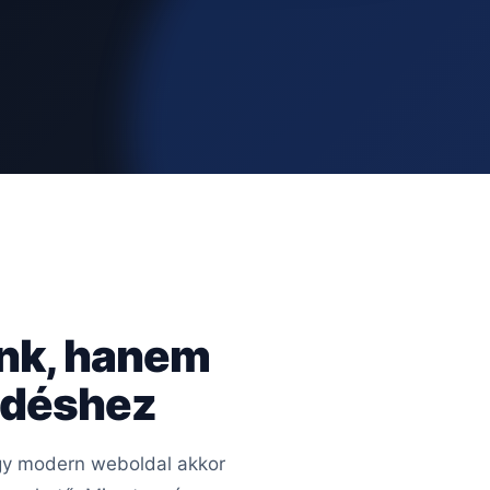
ünk, hanem
kedéshez
 Egy modern weboldal akkor