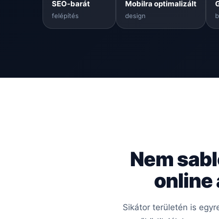
SEO-barát
Mobilra optimalizált
felépítés
design
b
Nem sabl
online
Sikátor területén is egy