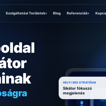
Szolgáltatási Területek
Blog
Referenciák
Kapcs
▾
▾
oldal
átor
ainak
óságra
HELYI SEO STRATÉGIA
Sikátor fókuszú
ködésre
megjelenés