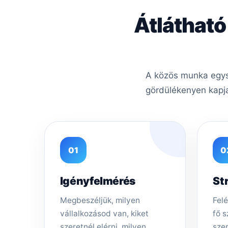
Átlátható
A közös munka egysz
gördülékenyen kapja
01
0
Igényfelmérés
St
Megbeszéljük, milyen
Felé
vállalkozásod van, kiket
fő s
szeretnél elérni, milyen
sze