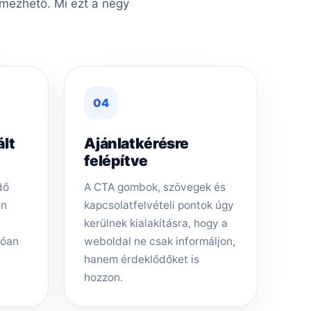
lmezhető. Mi ezt a négy
04
ált
Ajánlatkérésre
felépítve
dő
A CTA gombok, szövegek és
en
kapcsolatfelvételi pontok úgy
kerülnek kialakításra, hogy a
tóan
weboldal ne csak informáljon,
hanem érdeklődőket is
hozzon.