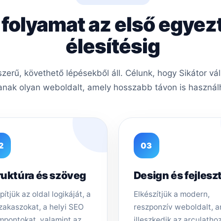
 folyamat az első egyez
élesítésig
erű, követhető lépésekből áll. Célunk, hogy Sikátor vál
nak olyan weboldalt, amely hosszabb távon is használh
2
03
ruktúra és szöveg
Design és fejlesz
pítjük az oldal logikáját, a
Elkészítjük a modern,
zakaszokat, a helyi SEO
reszponzív weboldalt, 
mpontokat, valamint az
illeszkedik az arculathoz,