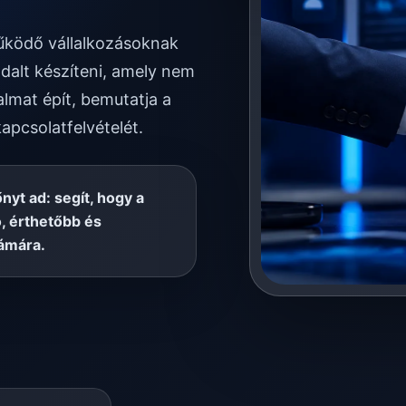
működő vállalkozásoknak
dalt készíteni, amely nem
almat épít, bemutatja a
kapcsolatfelvételét.
őnyt ad: segít, hogy a
, érthetőbb és
ámára.