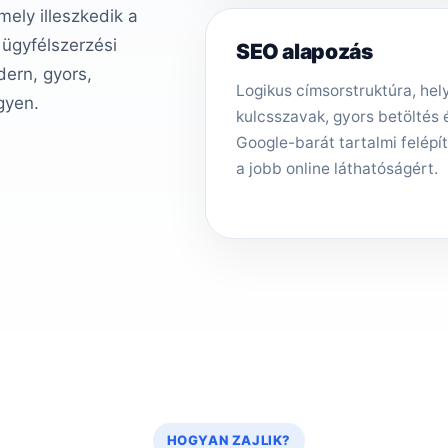
ely illeszkedik a
 ügyfélszerzési
SEO alapozás
ern, gyors,
Logikus címsorstruktúra, hely
gyen.
kulcsszavak, gyors betöltés 
Google-barát tartalmi felépí
a jobb online láthatóságért.
HOGYAN ZAJLIK?