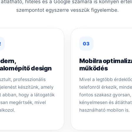
, átlátható, hiteles és a Google számára is könnyen érte
szempontot egyszerre vesszük figyelembe.
2
03
dern,
Mobilra optimaliz
zalomépítő design
működés
sztult, professzionális
Mivel a legtöbb érdeklő
elenést készítünk, amely
telefonról érkezik, mind
t abban, hogy a látogatók
fontos szakasz gyorsan,
san megértsék, mivel
kényelmesen és átlátha
alkozol.
használható mobilon is.