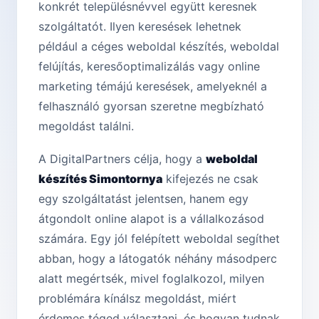
konkrét településnévvel együtt keresnek
szolgáltatót. Ilyen keresések lehetnek
például a céges weboldal készítés, weboldal
felújítás, keresőoptimalizálás vagy online
marketing témájú keresések, amelyeknél a
felhasználó gyorsan szeretne megbízható
megoldást találni.
A DigitalPartners célja, hogy a
weboldal
készítés Simontornya
kifejezés ne csak
egy szolgáltatást jelentsen, hanem egy
átgondolt online alapot is a vállalkozásod
számára. Egy jól felépített weboldal segíthet
abban, hogy a látogatók néhány másodperc
alatt megértsék, mivel foglalkozol, milyen
problémára kínálsz megoldást, miért
érdemes téged választani, és hogyan tudnak