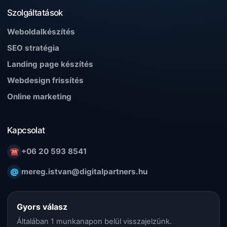
Szolgáltatások
Weboldalkészítés
SEO stratégia
Landing page készítés
Webdesign frissítés
Online marketing
Kapcsolat
☎
+06 20 593 8541
@
mereg.istvan@digitalpartners.hu
Gyors válasz
Általában 1 munkanapon belül visszajelzünk.