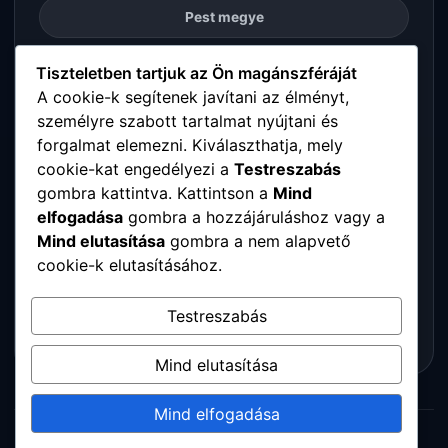
Pest megye
Somogy megye
Tiszteletben tartjuk az Ön magánszféráját
A cookie-k segítenek javítani az élményt,
személyre szabott tartalmat nyújtani és
Szabolcs-Szatmár-Bereg megye
forgalmat elemezni. Kiválaszthatja, mely
cookie-kat engedélyezi a
Testreszabás
Tolna megye
gombra kattintva. Kattintson a
Mind
elfogadása
gombra a hozzájáruláshoz vagy a
Vas megye
Mind elutasítása
gombra a nem alapvető
cookie-k elutasításához.
Veszprém megye
Testreszabás
Zala megye
Mind elutasítása
Mind elfogadása
© 2026 Digitalpartners. Minden jog fenntartva.