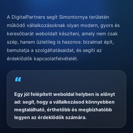
A DigitalPartners segít Simontornya területén
működő vállalkozásoknak olyan modern, gyors és
keresőbarát weboldalt készíteni, amely nem csak
szép, hanem üzletileg is hasznos: bizalmat épít,
bemutatja a szolgáltatásaidat, és segíti az
érdeklődők kapcsolatfelvételét.
“
Egy jól felépített weboldal helyben is előnyt
ad: segít, hogy a vállalkozásod könnyebben
megtalálható, érthetőbb és megbízhatóbb
legyen az érdeklődők számára.