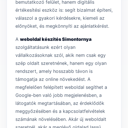
bemutatkozó felület, hanem digitális
értékesítési eszköz is: segít bizalmat építeni,
válaszol a gyakori kérdésekre, kiemeli az
előnyöket, és megkönnyíti az ajánlatkérést.
A
weboldal készítés Simontornya
szolgáltatásunk ezért olyan
vállalkozásoknak szól, akik nem csak egy
szép oldalt szeretnének, hanem egy olyan
rendszert, amely hosszabb távon is
támogatja az online növekedést. A
megfelelően felépített weboldal segíthet a
Google-ben való jobb megjelenésben, a
látogatók megtartásában, az érdeklődők
meggyőzésében és a kapcsolatfelvételek
számának növelésében. Akár új weboldalt
szeretnél, akár a meglévő oldalad lassú,