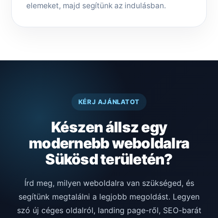
elemeket, majd segítünk az indulásban.
KÉRJ AJÁNLATOT
Készen állsz egy
modernebb weboldalra
Sükösd területén?
Írd meg, milyen weboldalra van szükséged, és
segítünk megtalálni a legjobb megoldást. Legyen
szó új céges oldalról, landing page-ről, SEO-barát