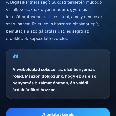
A DigitalPartners segít Sükösd területén működő
vállalkozásoknak olyan modern, gyors és
keresőbarát weboldalt készíteni, amely nem csak
szép, hanem üzletileg is hasznos: bizalmat épít,
bemutatja a szolgáltatásaidat, és segíti az
érdeklődők kapcsolatfelvételét.
“
A weboldalad sokszor az első benyomás
rólad. Mi azon dolgozunk, hogy ez az első
benyomás bizalmat építsen, és valódi
érdeklődőket hozzon.
Ajánlatot kérek