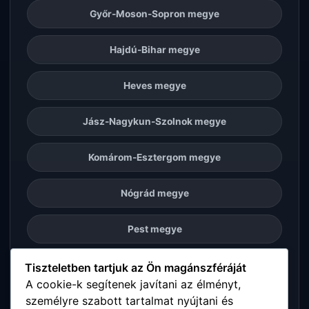
Győr-Moson-Sopron megye
Hajdú-Bihar megye
Heves megye
Jász-Nagykun-Szolnok megye
Komárom-Esztergom megye
Nógrád megye
Pest megye
Somogy megye
Tiszteletben tartjuk az Ön magánszféráját
A cookie-k segítenek javítani az élményt,
személyre szabott tartalmat nyújtani és
Szabolcs-Szatmár-Bereg megye