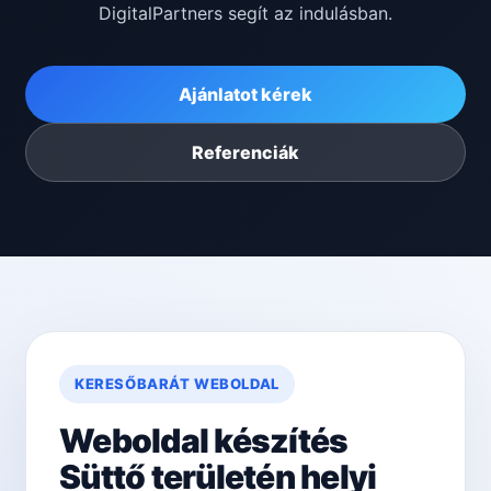
DigitalPartners segít az indulásban.
Ajánlatot kérek
Referenciák
KERESŐBARÁT WEBOLDAL
Weboldal készítés
Süttő területén helyi