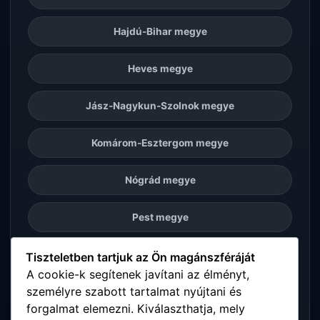
Hajdú-Bihar megye
Heves megye
Jász-Nagykun-Szolnok megye
Komárom-Esztergom megye
Nógrád megye
Pest megye
Somogy megye
Tiszteletben tartjuk az Ön magánszféráját
A cookie-k segítenek javítani az élményt,
személyre szabott tartalmat nyújtani és
Szabolcs-Szatmár-Bereg megye
forgalmat elemezni. Kiválaszthatja, mely