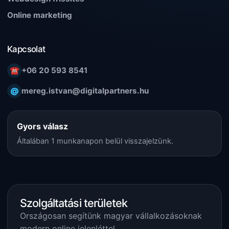
Online marketing
Kapcsolat
☎
+06 20 593 8541
@
mereg.istvan@digitalpartners.hu
Gyors válasz
Általában 1 munkanapon belül visszajelzünk.
Szolgáltatási területek
Országosan segítünk magyar vállalkozásoknak
modern online jelenléttel.