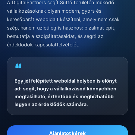
A DigitalPartners segít Süttő területén működő
vállalkozásoknak olyan modern, gyors és
keresőbarát weboldalt készíteni, amely nem csak
szép, hanem üzletileg is hasznos: bizalmat épít,
bemutatja a szolgáltatásaidat, és segíti az
érdeklődők kapcsolatfelvételét.
“
Egy jól felépített weboldal helyben is előnyt
ad: segít, hogy a vállalkozásod könnyebben
megtalálható, érthetőbb és megbízhatóbb
legyen az érdeklődők számára.
Ajánlatot kérek