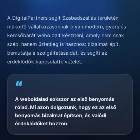
A DigitalPartners segít Szabadszállás területén
működő vállalkozásoknak olyan modern, gyors és
keresőbarát weboldalt készíteni, amely nem csak
szép, hanem üzletileg is hasznos: bizalmat épít,
bemutatja a szolgáltatásaidat, és segíti az
érdeklődők kapcsolatfelvételét.
“
A weboldalad sokszor az első benyomás
rólad. Mi azon dolgozunk, hogy ez az első
benyomás bizalmat építsen, és valódi
érdeklődőket hozzon.