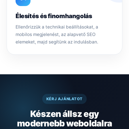
Élesítés és finomhangolás
Ellenőrizzük a technikai beállításokat, a
mobilos megjelenést, az alapvető SEO
elemeket, majd segítünk az indulásban.
KÉRJ AJÁNLATOT
Készen állsz egy
modernebb weboldalra