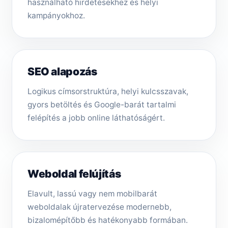
használható hirdetésekhez és helyi
kampányokhoz.
SEO alapozás
Logikus címsorstruktúra, helyi kulcsszavak,
gyors betöltés és Google-barát tartalmi
felépítés a jobb online láthatóságért.
Weboldal felújítás
Elavult, lassú vagy nem mobilbarát
weboldalak újratervezése modernebb,
bizalomépítőbb és hatékonyabb formában.