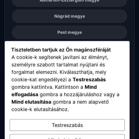
Nógrád megye
Pest megye
Somogy megye
Tiszteletben tartjuk az Ön magánszféráját
A cookie-k segítenek javítani az élményt,
személyre szabott tartalmat nyújtani és
Szabolcs-Szatmár-Bereg megye
forgalmat elemezni. Kiválaszthatja, mely
cookie-kat engedélyezi a
Testreszabás
Tolna megye
gombra kattintva. Kattintson a
Mind
elfogadása
gombra a hozzájáruláshoz vagy a
Vas megye
Mind elutasítása
gombra a nem alapvető
cookie-k elutasításához.
Veszprém megye
Testreszabás
Zala megye